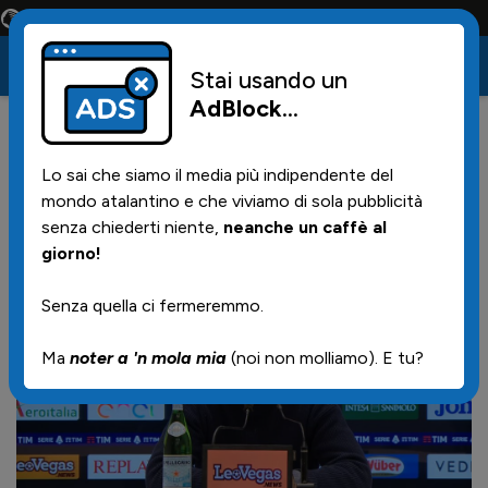
Conta solo la maglia e solo i tifosi la portano tutta la vita
Stai usando un
AdBlock
...
10
30/10/2024 | 23.36
Lo sai che siamo il media più indipendente del
Il Mister in conferenza stampa:
mondo atalantino e che viviamo di sola pubblicità
"Non siamo da scudetto"
senza chiederti niente,
neanche un caffè al
giorno!
Senza quella ci fermeremmo.
Ma
noter a 'n mola mia
(noi non molliamo). E tu?