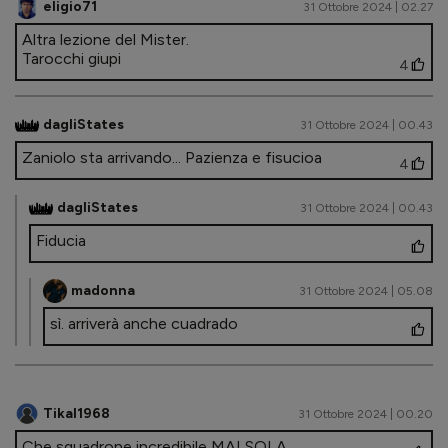
eligio71
31 Ottobre 2024 | 02.27
Altra lezione del Mister.
Tarocchi giupi
4
dagliStates
31 Ottobre 2024 | 00.43
Zaniolo sta arrivando... Pazienza e fisucioa
4
dagliStates
31 Ottobre 2024 | 00.43
Fiducia
madonna
31 Ottobre 2024 | 05.08
sì. arriverà anche cuadrado
Tikal1968
31 Ottobre 2024 | 00.20
Che squadrone incredibile MAI SOLA