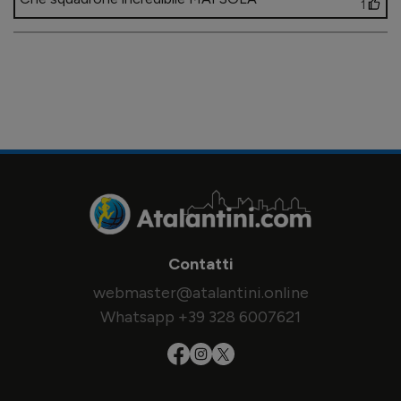
1
Contatti
webmaster@atalantini.online
Whatsapp +39 328 6007621