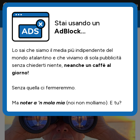
Conta solo la maglia e solo i tifosi la portano tutta la vita
Stai usando un
AdBlock
...
3
23/04/2025 | 19.20
Lo sai che siamo il media più indipendente del
IL NERO E L'AZZURRO -
mondo atalantino e che viviamo di sola pubblicità
Obiettivo Champions
senza chiederti niente,
neanche un caffè al
giorno!
Senza quella ci fermeremmo.
Ma
noter a 'n mola mia
(noi non molliamo). E tu?