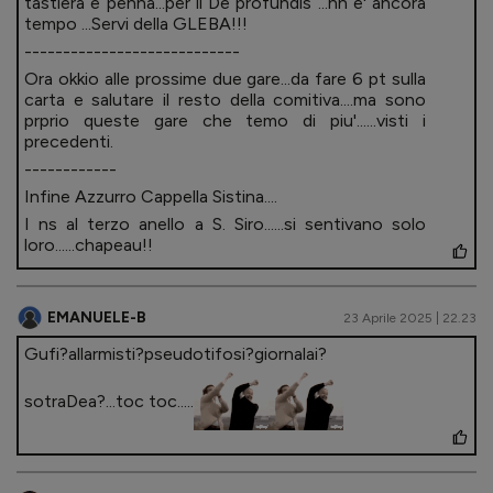
tastiera e penna...per il De profundis ...nn e' ancora
tempo ...Servi della GLEBA!!!
----------------------------
Ora okkio alle prossime due gare...da fare 6 pt sulla
carta e salutare il resto della comitiva....ma sono
prprio queste gare che temo di piu'......visti i
precedenti.
------------
Infine Azzurro Cappella Sistina....
I ns al terzo anello a S. Siro......si sentivano solo
loro......chapeau!!
EMANUELE-B
23 Aprile 2025 | 22.23
Gufi?allarmisti?pseudotifosi?giornalai?
sotraDea?...toc toc.....