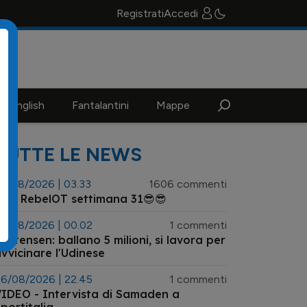
Registrati
Accedi
n english
Fantalantini
Mappe
TUTTE LE NEWS
3/08/2026 | 03.33
1606 commenti
😎 RebelOT settimana 31😎😎
7/08/2026 | 00.02
1 commenti
ristensen: ballano 5 milioni, si lavora per
vvicinare l'Udinese
6/08/2026 | 22.45
1 commenti
IDEO - Intervista di Samaden a