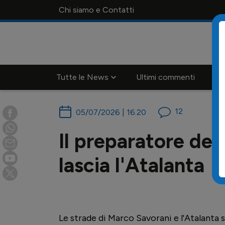
Chi siamo e Contatti
Tutte le News
Ultimi commenti
Ca
12
05/07/2026 | 16.20
Il preparatore dei
lascia l'Atalanta
Le strade di Marco Savorani e l'Atalanta s