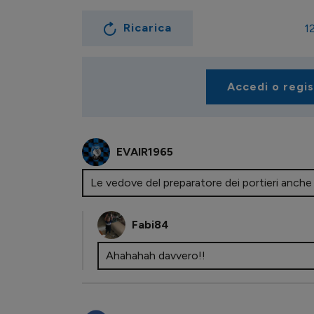
Ricarica
1
Accedi o regi
EVAIR1965
Le vedove del preparatore dei portieri anche 
Fabi84
Ahahahah davvero!!