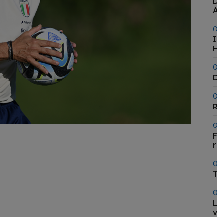
D
0
I
H
0
D
0
R
0
F
0
T
0
L
v