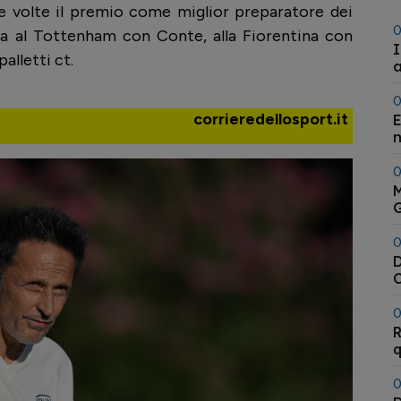
due volte il premio come miglior preparatore dei
0
ura al Tottenham con Conte, alla Fiorentina con
I
alletti ct.
a
0
corrieredellosport.it
E
n
0
M
G
0
D
C
A
0
R
q
0