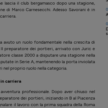
S
he lascia il club bergamasco dopo una stagione,
ione di Marco Carnesecchi. Adesso Savorani è in
0
A
carriera.
0
D
s
a avuto un ruolo fondamentale nella crescita di
Il preparatore dei portieri, arrivato con Juric e
catore classe 2000 a disputare una stagione nella
isputate in Serie A, mantenendo la porta inviolata
ri nel proprio ruolo nella categoria.
in carriera
avventura professionale. Dopo aver chiuso nel
paratore dei portieri, iniziando in B al Piacenza
egnalare il lavoro con la prima squadra della Roma