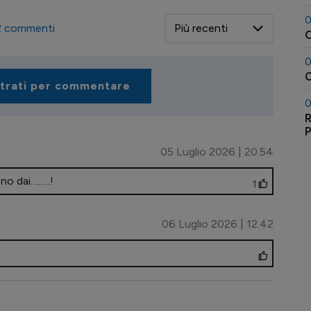
0
2
commenti
0
C
strati per commentare
0
R
05 Luglio 2026 | 20.54
no dai……..!
1
06 Luglio 2026 | 12.42