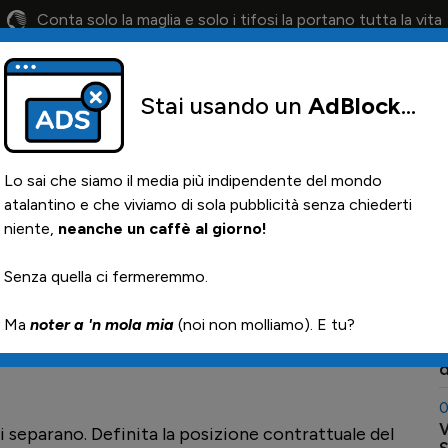
Conta solo la maglia e solo i tifosi la portano tutta la vita
Stai usando un
AdBlock
...
lendario
Il 12° Uomo
Otis
Paglia
News i
Lo sai che siamo il media più indipendente del mondo
atalantino e che viviamo di sola pubblicità senza chiederti
niente,
neanche un caffè al giorno!
 portieri Savorani
0
Senza quella ci fermeremmo.

Ma
noter a 'n mola mia
(noi non molliamo). E tu?
0
K
a
0
V
i separano. Definita la posizione contrattuale del