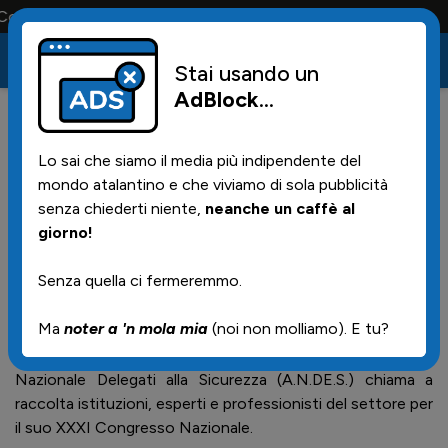
ta solo la maglia e solo i tifosi la portano tutta la vita
Stai usando un
AdBlock
...
2
05/09/2025 | 16.15
Lo sai che siamo il media più indipendente del
In corso a Bergamo il
mondo atalantino e che viviamo di sola pubblicità
congresso nazionale A.N.DE.S.
senza chiederti niente,
neanche un caffè al
giorno!
sulla sicurezza negli stadi
Senza quella ci fermeremmo.
Ma
noter a 'n mola mia
(noi non molliamo). E tu?
A vent’anni dai decreti che hanno rivoluzionato la
gestione della sicurezza negli stadi italiani, l’Associazione
Nazionale Delegati alla Sicurezza (A.N.DE.S.) chiama a
raccolta istituzioni, esperti e professionisti del settore per
il suo XXXI Congresso Nazionale.