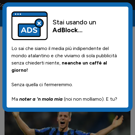
olo la maglia e solo i tifosi la portano tutta la vita
Stai usando un
AdBlock
...
28
10/06/2026 | 07.27
Lo sai che siamo il media più indipendente del
L'agente di Pasalic: "Vuole
mondo atalantino e che viviamo di sola pubblicità
chiudere la carriera
senza chiederti niente,
neanche un caffè al
giorno!
internazionale all'Atalanta, poi
l'Hajduk"
Senza quella ci fermeremmo.
Ma
noter a 'n mola mia
(noi non molliamo). E tu?