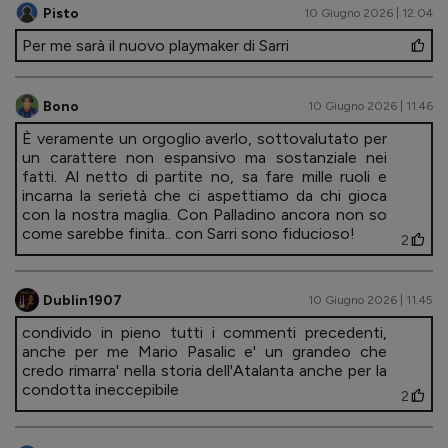
Pisto
10 Giugno 2026 | 12.04
Per me sarà il nuovo playmaker di Sarri
Bono
10 Giugno 2026 | 11.46
È veramente un orgoglio averlo, sottovalutato per
un carattere non espansivo ma sostanziale nei
fatti. Al netto di partite no, sa fare mille ruoli e
incarna la serietà che ci aspettiamo da chi gioca
con la nostra maglia. Con Palladino ancora non so
come sarebbe finita.. con Sarri sono fiducioso!
2
Dublin1907
10 Giugno 2026 | 11.45
condivido in pieno tutti i commenti precedenti,
anche per me Mario Pasalic e' un grandeo che
credo rimarra' nella storia dell'Atalanta anche per la
condotta ineccepibile
2