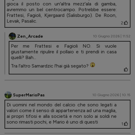
gioca il posto con un'altra mezz'ala di gamba,
avremmo un bel centrocampo. Potrebbe essere:
Frattesi, Fagioli, Kjergaard (Salisburgo). De Roon,
Levak, Pasalic.
2
Zen_Arcade
10 Giugno 2026 | 11.52
Per me Frattesi e Fagioli NO. Si vuole
giustamente ripulire il pollaio e ti prendi in casa
quelli? Bah...
Tra l'altro Samardzic l'hai già segato?
SuperMarioPas
10 Giugno 2026 | 10.15
Di uomini nel mondo del calcio che sono legati a
valori come il senso di appartenenza ad una maglia,
ai propri tifosi e alla società e non solo ai soldi ne
sono rimasti pochi, e Mario è uno di questi
1