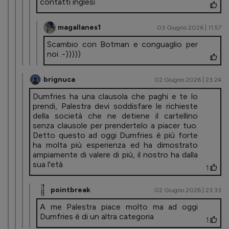
contatti inglesi
magallanes1
03 Giugno 2026 | 11.57
Scambio con Botman e conguaglio per
noi .-)))))
brignuca
02 Giugno 2026 | 23.24
Dumfries ha una clausola che paghi e te lo
prendi, Palestra devi soddisfare le richieste
della società che ne detiene il cartellino
senza clausole per prendertelo a piacer tuo.
Detto questo ad oggi Dumfries è più forte
ha molta più esperienza ed ha dimostrato
ampiamente di valere di più, il nostro ha dalla
sua l'età
1
pointbreak
02 Giugno 2026 | 23.33
A me Palestra piace molto ma ad oggi
Dumfries è di un altra categoria
1