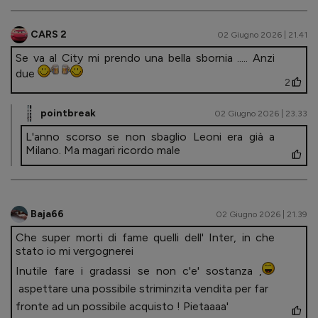
CARS 2
02 Giugno 2026 | 21.41
Se va al City mi prendo una bella sbornia ..... Anzi
due
2
pointbreak
02 Giugno 2026 | 23.33
L'anno scorso se non sbaglio Leoni era già a
Milano. Ma magari ricordo male
Baja66
02 Giugno 2026 | 21.39
Che super morti di fame quelli dell' Inter, in che
stato io mi vergognerei
Inutile fare i gradassi se non c'e' sostanza ,
aspettare una possibile striminzita vendita per far
fronte ad un possibile acquisto ! Pietaaaa'