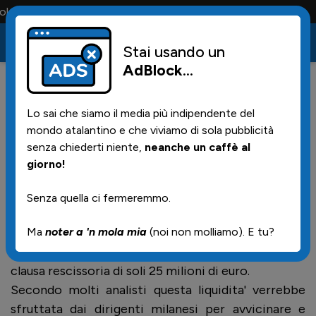
maglia e solo i tifosi la portano tutta la vita
Stai usando un
AdBlock
...
31
02/06/2026 | 21.21
Lo sai che siamo il media più indipendente del
L'aiutino di Florentino
mondo atalantino e che viviamo di sola pubblicità
senza chiederti niente,
neanche un caffè al
giorno!
Domenica ci sono le votazioni per la presidenza del
Real Madrid. Strafavorita la conferma di Florentino
Senza quella ci fermeremmo.
Perez.
Molte fonti dicono che, dopo le elezioni, i Blancos
Ma
noter a 'n mola mia
(noi non molliamo). E tu?
si butteranno su Dumfries dell'Inter che ha una
clausa rescissoria di soli 25 milioni di euro.
Secondo molti analisti questa liquidita' verrebbe
sfruttata dai dirigenti milanesi per avvicinare e