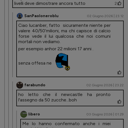
livelli deve dimostrare ancora tutto
2
SanPaoloneroblu
02 Giugno 2026 | 23.12
Ciao lucanber, fatto sicuramente niente per
valere 40/50’milioni, ma chi capisce di calcio
forse vede il lui qualcosa che noi comuni
mortali non vediamo.
per esempio anhor 22 milioni 17 anni .
senza offesa ne
farabundo
02 Giugno 2026 | 23.22
ho letto che il newcastle ha pronto
l'assegno da 50 zucche...boh
libero
03 Giugno 2026 | 01.29
Me lo hanno confermato anche i miei