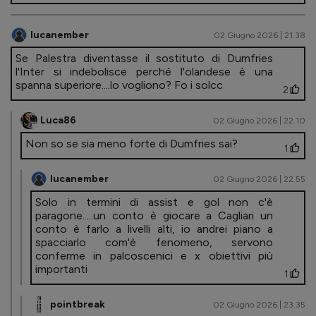
lucanember
02 Giugno 2026 | 21.38
Se Palestra diventasse il sostituto di Dumfries
l'Inter si indebolisce perché l'olandese è una
spanna superiore....lo vogliono? Fo i solcc
2
Luca86
02 Giugno 2026 | 22.10
Non so se sia meno forte di Dumfries sai?
1
lucanember
02 Giugno 2026 | 22.55
Solo in termini di assist e gol non c'è
paragone.....un conto è giocare a Cagliari un
conto è farlo a livelli alti, io andrei piano a
spacciarlo com'è fenomeno, servono
conferme in palcoscenici e x obiettivi più
importanti
1
pointbreak
02 Giugno 2026 | 23.35