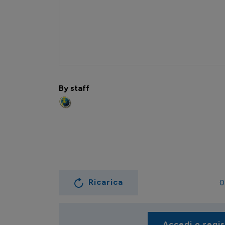
By staff
Ricarica
0
Accedi o regi