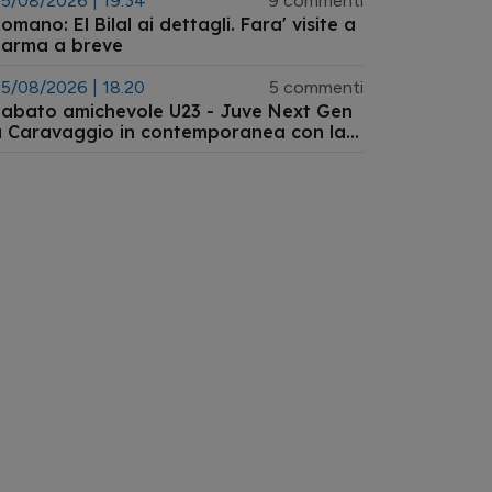
5/08/2026 | 19.34
9 commenti
omano: El Bilal ai dettagli. Fara' visite a
Parma a breve
5/08/2026 | 18.20
5 commenti
abato amichevole U23 - Juve Next Gen
 Caravaggio in contemporanea con la
Germania