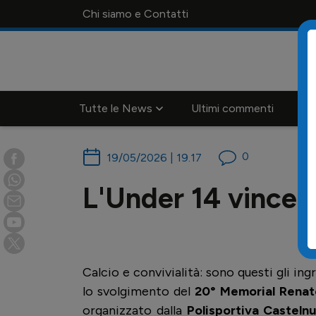
Chi siamo e Contatti
Tutte le News
Ultimi commenti
Ca
0
19/05/2026 | 19.17
L'Under 14 vince 
Calcio e convivialità: sono questi gli i
lo svolgimento del
20° Memorial Renat
organizzato dalla
Polisportiva Casteln