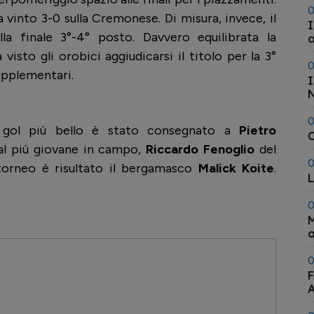
0
 vinto 3-0 sulla Cremonese. Di misura, invece, il
I
lla finale 3°-4° posto. Davvero equilibrata la
a
visto gli orobici aggiudicarsi il titolo per la 3°
0
upplementari.
I
N
0
il gol più bello è stato consegnato a
Pietro
C
y al più giovane in campo,
Riccardo Fenoglio
del
0
torneo è risultato il bergamasco
Malick Koite
.
L
0
M
a
0