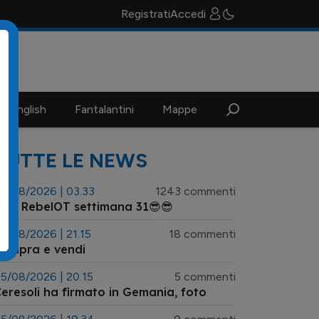
Registrati
Accedi
n english
Fantalantini
Mappe
TUTTE LE NEWS
3/08/2026 | 03.33
1243 commenti
😎 RebelOT settimana 31😎😎
5/08/2026 | 21.15
18 commenti
Compra e vendi
5/08/2026 | 20.15
5 commenti
eresoli ha firmato in Gemania, foto