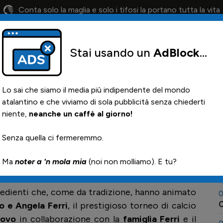
Conta solo la maglia e solo i tifosi la portano tutta la vita
Stai usando un
AdBlock
...
lendario
Il 12° Uomo
Otis
Paglia
News i
Lo sai che siamo il media più indipendente del mondo
atalantino e che viviamo di sola pubblicità senza chiederti
niente,
neanche un caffè al giorno!
trofeo nel Cremonese
0
Senza quella ci fermeremmo.

Ma
noter a 'n mola mia
(noi non molliamo). E tu?
0
ngredienti che, come da tradizione, hanno animato
0
C
o e Angela Ferri
, il prestigioso torneo di calcio
uovo
in collaborazione con la
famiglia Ferri
e il