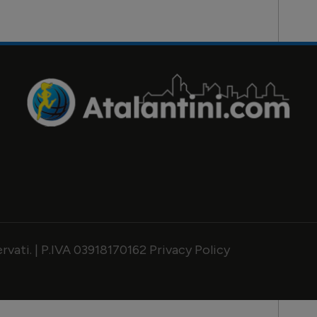
servati. | P.IVA 03918170162
Privacy Policy