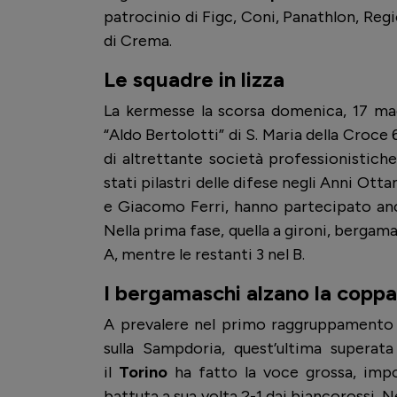
patrocinio di Figc, Coni, Panathlon, R
di Crema.
Le squadre in lizza
La kermesse la scorsa domenica, 17 ma
“Aldo Bertolotti” di S. Maria della Croce
di altrettante società professionistiche
stati pilastri delle difese negli Anni Ott
e Giacomo Ferri, hanno partecipato a
Nella prima fase, quella a gironi, bergama
A, mentre le restanti 3 nel B.
I bergamaschi alzano la coppa 
A prevalere nel primo raggruppamento è
sulla Sampdoria, quest’ultima superata
il
Torino
ha fatto la voce grossa, imp
battuta a sua volta 2-1 dai biancorossi. N