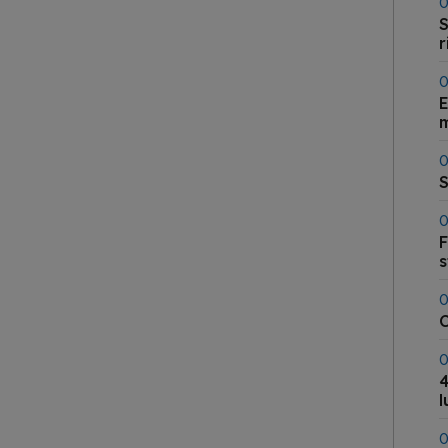
0
S
r
t
0
E
0
S
0
F
s
0
C
0
4
l
0