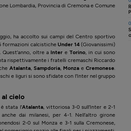
0
egione Lombardia, Provincia di Cremona e Comune
R
0
S
a
ggio, ha accolto sui campi del Centro sportivo
 6 formazioni calcistiche
Under 14
(Giovanissimi)
. Quest’anno, oltre a
Inter
e
Torino
, in cui sono
anta rispettivamente i fratelli cremaschi Riccardo
nche
Atalanta
,
Sampdoria
,
Monza
e
Cremonese
.
schi e liguri si sono sfidate con l’Inter nel gruppo
al cielo
 stata l’
Atalanta
, vittoriosa 3-0 sull’Inter e 2-1
 anche dai milanesi, per 4-1. Nell’altro girone
onendosi 2-0 sul Monza e 3-1 sulla Cremonese,
el pomeriggio spazio alle finali per i piazzamenti.