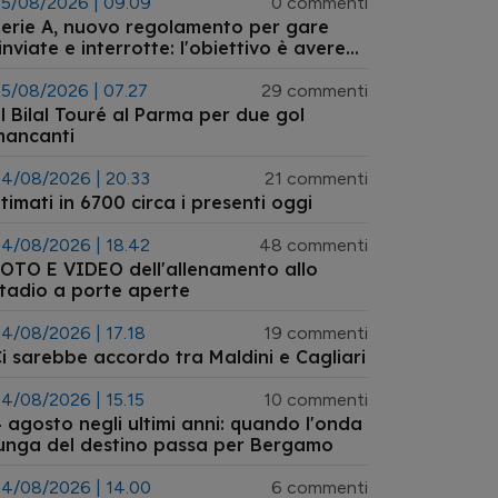
5/08/2026 | 09.09
0 commenti
erie A, nuovo regolamento per gare
inviate e interrotte: l'obiettivo è avere
empistiche certe
5/08/2026 | 07.27
29 commenti
l Bilal Touré al Parma per due gol
mancanti
4/08/2026 | 20.33
21 commenti
timati in 6700 circa i presenti oggi
4/08/2026 | 18.42
48 commenti
OTO E VIDEO dell'allenamento allo
tadio a porte aperte
4/08/2026 | 17.18
19 commenti
i sarebbe accordo tra Maldini e Cagliari
4/08/2026 | 15.15
10 commenti
 agosto negli ultimi anni: quando l'onda
unga del destino passa per Bergamo
4/08/2026 | 14.00
6 commenti