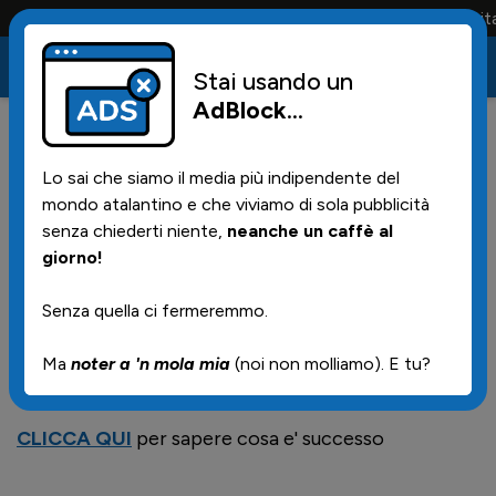
Conta solo la maglia e solo i tifosi la portano tutta la vita
Stai usando un
AdBlock
...
11
28/11/2024 | 22.22
Lo sai che siamo il media più indipendente del
L'unico frutto dell'amor
mondo atalantino e che viviamo di sola pubblicità
(nerazzurro)
senza chiederti niente,
neanche un caffè al
giorno!
Senza quella ci fermeremmo.
Premessa al pezzo sotto:
CLICCA QUI
per sapere chi e' l'artista protagonista
Ma
noter a 'n mola mia
(noi non molliamo). E tu?
CLICCA QUI
per sapere cosa e' successo