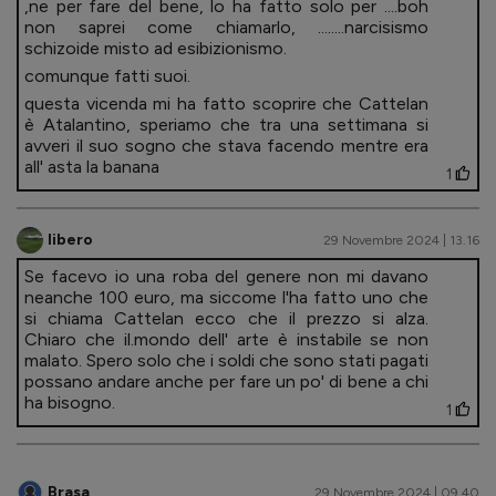
,ne per fare del bene, lo ha fatto solo per ....boh
non saprei come chiamarlo, ........narcisismo
schizoide misto ad esibizionismo.
comunque fatti suoi.
questa vicenda mi ha fatto scoprire che Cattelan
è Atalantino, speriamo che tra una settimana si
avveri il suo sogno che stava facendo mentre era
all' asta la banana
1
libero
29 Novembre 2024 | 13.16
Se facevo io una roba del genere non mi davano
neanche 100 euro, ma siccome l'ha fatto uno che
si chiama Cattelan ecco che il prezzo si alza.
Chiaro che il.mondo dell' arte è instabile se non
malato. Spero solo che i soldi che sono stati pagati
possano andare anche per fare un po' di bene a chi
ha bisogno.
1
Brasa
29 Novembre 2024 | 09.40