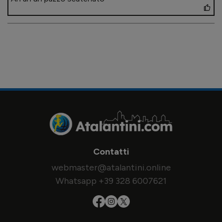
Contatti
webmaster@atalantini.online
Whatsapp +39 328 6007621