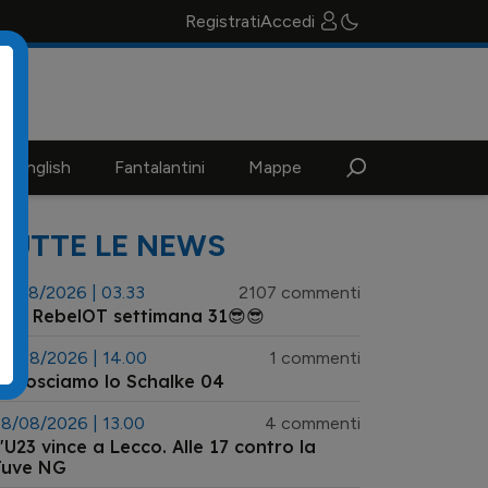
Registrati
Accedi
n english
Fantalantini
Mappe
TUTTE LE NEWS
3/08/2026 | 03.33
2107 commenti
😎 RebelOT settimana 31😎😎
8/08/2026 | 14.00
1 commenti
onosciamo lo Schalke 04
8/08/2026 | 13.00
4 commenti
'U23 vince a Lecco. Alle 17 contro la
Juve NG