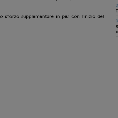
0
D
 sforzo supplementare in piu' con l'inizio del
0
S
l
a