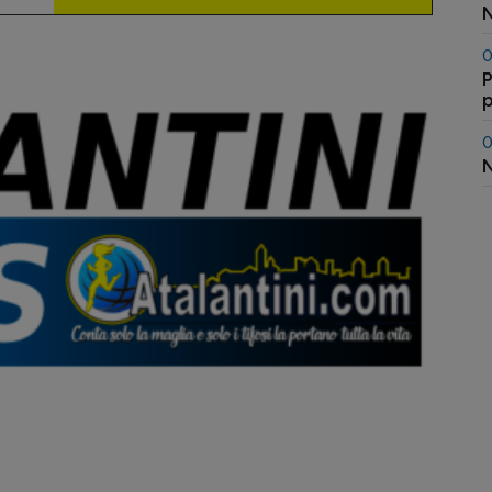
N
0
P
p
s
0
N