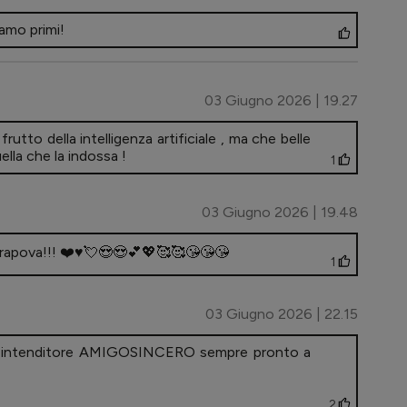
avamo primi!
03 Giugno 2026 | 19.27
utto della intelligenza artificiale , ma che belle
uella che la indossa !
1
03 Giugno 2026 | 19.48
harapova!!! ❤️♥️💘😍😍💕💖🥰🥰😘😘😘
1
03 Giugno 2026 | 22.15
fine intenditore AMIGOSINCERO sempre pronto a
2