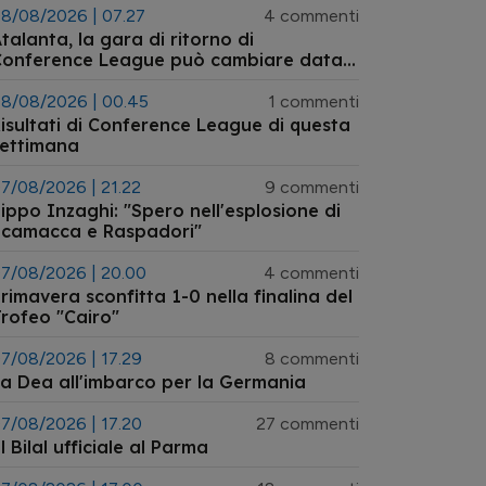
8/08/2026 | 07.27
4 commenti
talanta, la gara di ritorno di
Conference League può cambiare data:
’ipotesi dell’anticipo a mercoledì 26
agosto
8/08/2026 | 00.45
1 commenti
isultati di Conference League di questa
settimana
7/08/2026 | 21.22
9 commenti
ippo Inzaghi: "Spero nell'esplosione di
Scamacca e Raspadori"
7/08/2026 | 20.00
4 commenti
rimavera sconfitta 1-0 nella finalina del
rofeo "Cairo"
7/08/2026 | 17.29
8 commenti
a Dea all'imbarco per la Germania
7/08/2026 | 17.20
27 commenti
l Bilal ufficiale al Parma