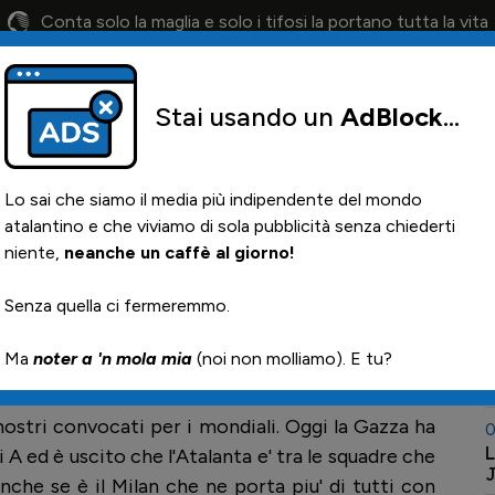
Conta solo la maglia e solo i tifosi la portano tutta la vita
Stai usando un
AdBlock
...
lendario
Il 12° Uomo
Otis
Paglia
News i
Lo sai che siamo il media più indipendente del mondo
atalantino e che viviamo di sola pubblicità senza chiederti
niente,
neanche un caffè al giorno!
a
0
Senza quella ci fermeremmo.

Ma
noter a 'n mola mia
(noi non molliamo). E tu?
0
C
 nostri convocati per i mondiali. Oggi la Gazza ha
0
L
i A ed è uscito che l'Atalanta e' tra le squadre che
nche se è il Milan che ne porta piu' di tutti con