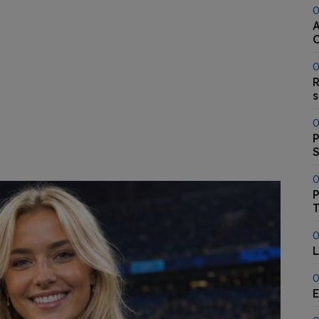
0
A
l
0
R
0
P
0
P
T
0
L
0
E