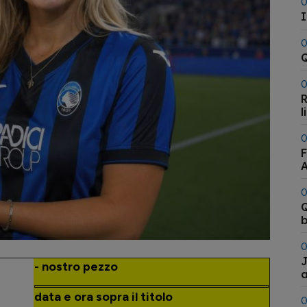
0
I
0
Q
0
R
l
0
F
A
0
Q
b
0
J
- nostro pezzo
a
data e ora sopra il titolo
0