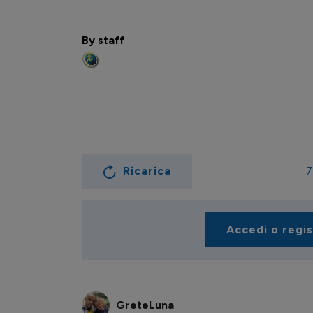
By staff
Ricarica
7
Accedi o regi
GreteLuna