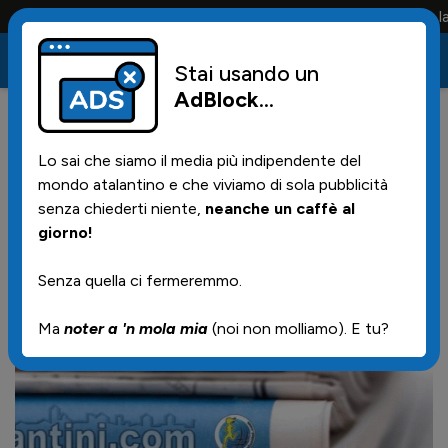
Conta solo la maglia e solo i tifosi la portano tutta la vita
Stai usando un
AdBlock
...
1
16/06/2026 | 13.04
Lo sai che siamo il media più indipendente del
La rassegna stampa di oggi
mondo atalantino e che viviamo di sola pubblicità
senza chiederti niente,
neanche un caffè al
giorno!
Senza quella ci fermeremmo.
Ma
noter a 'n mola mia
(noi non molliamo). E tu?