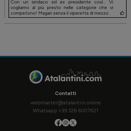
Con un sindaco ed ex presidente così... Vi
vogliamo al più presto nelle categorie che vi
competono! Magari senza il viperetta di mezzo.
Contatti
webmaster@atalantini.online
Whatsapp +39 328 6007621