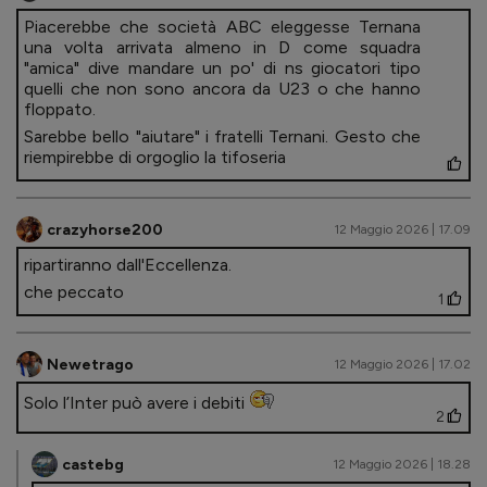
Piacerebbe che società ABC eleggesse Ternana
una volta arrivata almeno in D come squadra
"amica" dive mandare un po' di ns giocatori tipo
quelli che non sono ancora da U23 o che hanno
floppato.
Sarebbe bello "aiutare" i fratelli Ternani. Gesto che
riempirebbe di orgoglio la tifoseria
crazyhorse200
12 Maggio 2026 | 17.09
ripartiranno dall'Eccellenza.
che peccato
1
Newetrago
12 Maggio 2026 | 17.02
Solo l’Inter può avere i debiti
2
castebg
12 Maggio 2026 | 18.28