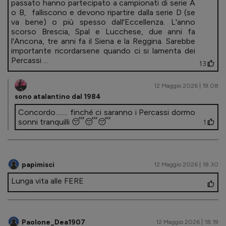
passato hanno partecipato a campionati di serie A
o B, falliscono e devono ripartire dalla serie D (se
va bene) o più spesso dall'Eccellenza. L'anno
scorso Brescia, Spal e Lucchese, due anni fa
l'Ancona, tre anni fa il Siena e la Reggina. Sarebbe
importante ricordarsene quando ci si lamenta dei
Percassi ...
13
12 Maggio 2026 | 19.08
sono atalantino dal 1984
Concordo........ finché ci saranno i Percassi dormo
sonni tranquilli 😴😴😴
1
papimisci
12 Maggio 2026 | 18.30
Lunga vita alle FERE
Paolone_Dea1907
12 Maggio 2026 | 18.19