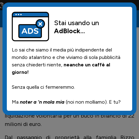
onta solo la maglia e solo i tifosi la portano tutta la vita
Stai usando un
AdBlock
...
22
12/05/2026 | 16.12
Lo sai che siamo il media più indipendente del
La Ternana è fallita
mondo atalantino e che viviamo di sola pubblicità
senza chiederti niente,
neanche un caffè al
giorno!
Alle ore 12:00 di oggi, l'asta presso il Tribunale di
Terni è andata deserta: nessuno ha presentato
Senza quella ci fermeremmo.
offerte per il ramo d’azienda sportivo.
Ma
noter a 'n mola mia
(noi non molliamo). E tu?
Una crisi culminata il 13 aprile 2026 con la
liquidazione volontaria per un buco in bilancio di 22
milioni di euro.
Dal passaggio di proprietà alla famiglia Rizzo