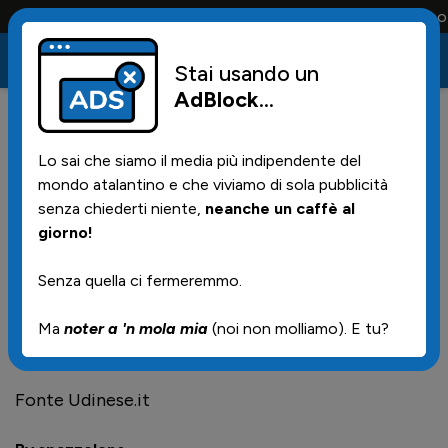
Conta solo la maglia e solo i tifosi la portano t
Stai usando un
AdBlock
...
0
02/10/2016 | 21.25
Lo sai che siamo il media più indipendente del
L'Udinese saluta Iachini
mondo atalantino e che viviamo di sola pubblicità
senza chiederti niente,
neanche un caffè al
giorno!
Udinese Calcio comunica di aver sollevato
Giuseppe Iachini dall'incarico di responsabile
Senza quella ci fermeremmo.
tecnico della prima squadra. Nel ringraziare Iachini
per il lavoro fin qui svolto, Udinese Calcio gli augura
Ma
noter a 'n mola mia
(noi non molliamo). E tu?
le migliori fortune professionali.
Fonte Udinese.it