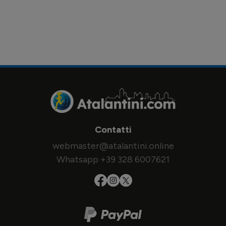
Contatti
webmaster@atalantini.online
Whatsapp +39 328 6007621