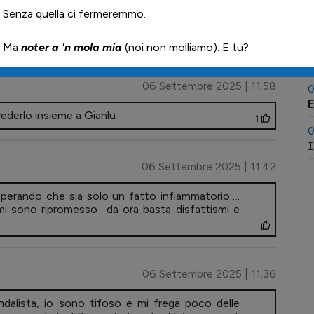
P
ensa. Prima era un peso inutile.
T
o....
2
0
L
06 Settembre 2025 | 11.58
0
E
ederlo insieme a Gianlu
1
0
I
06 Settembre 2025 | 11.42
 sperando che sia solo un fatto infiammatorio….
mi sono ripromesso da ora basta disfattismi e
06 Settembre 2025 | 11.36
ndalista, io sono tifoso e mi frega poco delle