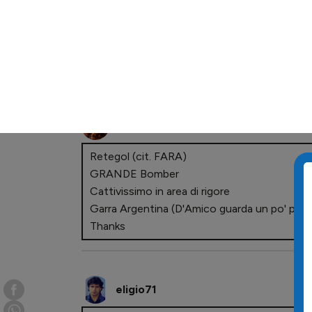
PIERALBINO
Se un giorno racconteranno la nostra storia
dica che abbiamo vissuto nell'epoca di Gasper
L'ho scritto con le lacrime agli occhi....
crazyhorse200
Retegol (cit. FARA)
GRANDE Bomber
Cattivissimo in area di rigore
Garra Argentina (D'Amico guarda un po' pure 
Thanks
eligio71