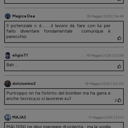
Magica Dea
18 Maggio 2025 | 04.49
Il potenziale c è...........il lavoro da fare con lui per
farlo diventare fondamentale comunque è
parecchio
eligio71
18 Maggio 2025 | 02.58
Bah.....
dolcissimo2
18 Maggio 2025 | 00.00
Purtroppo nn ha l'istinto del bomber ma ha garra e
anche tecnica,io ci lavorerei su1
2
MAJA3
17 Maggio 2025 | 23.41
MALDINI ne devi mangiare di polenta... ma la voglia