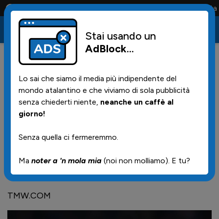
Conta solo la maglia e solo i tifosi la portano tutta la vita
Stai usando un
AdBlock
...
10
17/05/2025 | 23.28
Lo sai che siamo il media più indipendente del
Maldini a DAZN
mondo atalantino e che viviamo di sola pubblicità
senza chiederti niente,
neanche un caffè al
giorno!
"Sicuramente posso crescere tanto, questo è
l'inizio. Siamo partiti così ma poi siamo stati bravi a
Senza quella ci fermeremmo.
riprenderla vincendo. Speriamo di portare a casa la
prossima e finire bene il campionato, questa è la
Ma
noter a 'n mola mia
(noi non molliamo). E tu?
cosa più importante".
TMW.COM