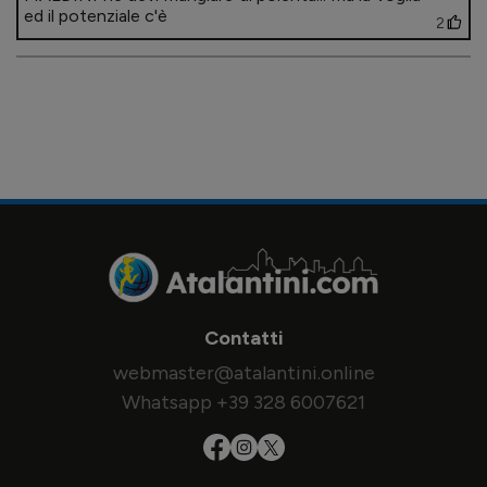
ed il potenziale c'è
2
Contatti
webmaster@atalantini.online
Whatsapp +39 328 6007621