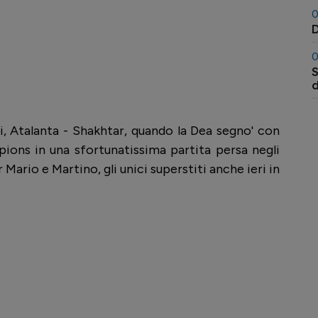
0
D
0
S
l
a
ti, Atalanta - Shakhtar, quando la Dea segno' con
ions in una sfortunatissima partita persa negli
Mario e Martino, gli unici superstiti anche ieri in