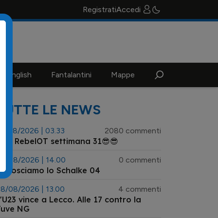
Registrati
Accedi
n english
Fantalantini
Mappe
TUTTE LE NEWS
3/08/2026 | 03.33
2080 commenti
😎 RebelOT settimana 31😎😎
8/08/2026 | 14.00
0 commenti
onosciamo lo Schalke 04
8/08/2026 | 13.00
4 commenti
'U23 vince a Lecco. Alle 17 contro la
Juve NG