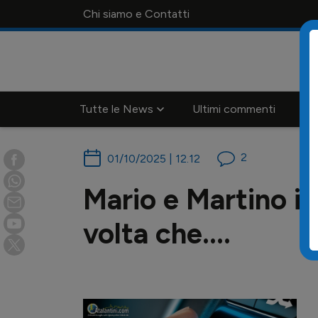
Chi siamo e Contatti
Tutte le News
Ultimi commenti
Ca
2
01/10/2025 | 12.12
Mario e Martino i
volta che....