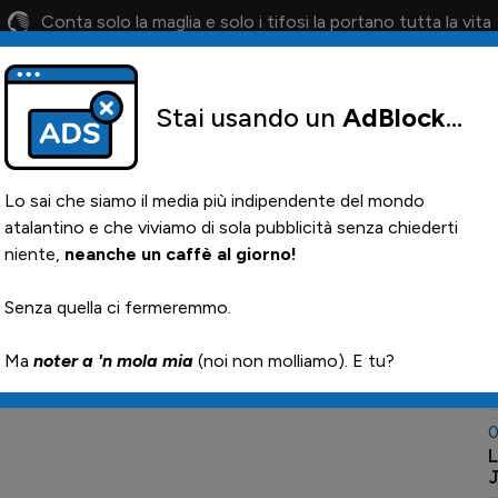
Conta solo la maglia e solo i tifosi la portano tutta la vita
Stai usando un
AdBlock
...
lendario
Il 12° Uomo
Otis
Paglia
News i
Lo sai che siamo il media più indipendente del mondo
atalantino e che viviamo di sola pubblicità senza chiederti
niente,
neanche un caffè al giorno!
n campo nella prima
0
Senza quella ci fermeremmo.

Ma
noter a 'n mola mia
(noi non molliamo). E tu?
0
C
0
L