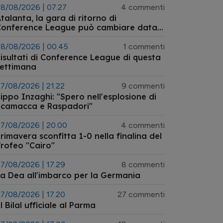
8/08/2026 | 07.27
4 commenti
talanta, la gara di ritorno di
Conference League può cambiare data:
’ipotesi dell’anticipo a mercoledì 26
agosto
8/08/2026 | 00.45
1 commenti
isultati di Conference League di questa
settimana
7/08/2026 | 21.22
9 commenti
ippo Inzaghi: "Spero nell'esplosione di
Scamacca e Raspadori"
7/08/2026 | 20.00
4 commenti
rimavera sconfitta 1-0 nella finalina del
rofeo "Cairo"
7/08/2026 | 17.29
8 commenti
a Dea all'imbarco per la Germania
7/08/2026 | 17.20
27 commenti
l Bilal ufficiale al Parma