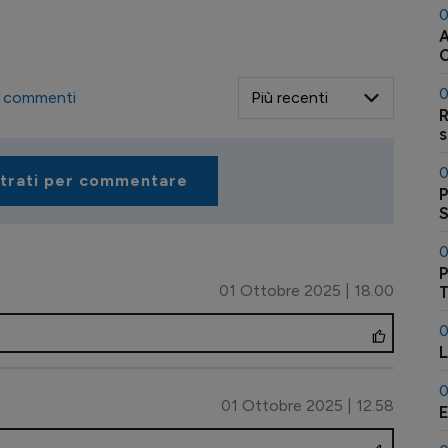
0
A
l
0
commenti
R
0
strati per commentare
P
0
P
01 Ottobre 2025 | 18.00
T
0
L
0
01 Ottobre 2025 | 12.58
E