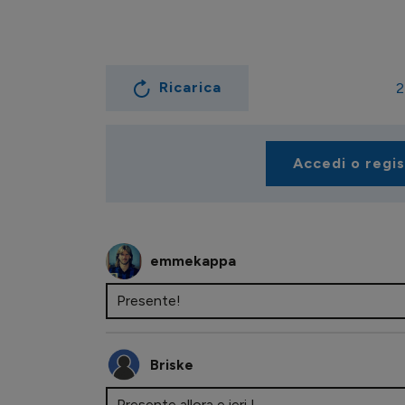
Ricarica
2
Accedi o regi
emmekappa
Presente!
Briske
Presente allora e ieri !