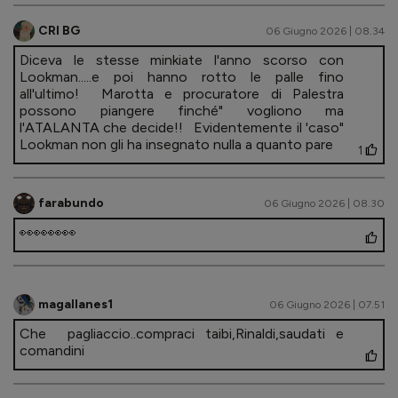
CRI BG
06 Giugno 2026 | 08.34
Diceva le stesse minkiate l'anno scorso con
Lookman.....e poi hanno rotto le palle fino
all'ultimo! Marotta e procuratore di Palestra
possono piangere finché" vogliono ma
l'ATALANTA che decide!! Evidentemente il 'caso"
Lookman non gli ha insegnato nulla a quanto pare
1
farabundo
06 Giugno 2026 | 08.30
👀👀👀👀
magallanes1
06 Giugno 2026 | 07.51
Che pagliaccio..compraci taibi,Rinaldi,saudati e
comandini