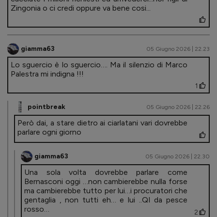
Zingonia o ci credi oppure va bene cosi...
giamma63
05 Giugno 2026 | 22.23
Lo sguercio è lo sguercio…. Ma il silenzio di Marco
Palestra mi indigna !!!
1
pointbreak
05 Giugno 2026 | 22.26
Però dai, a stare dietro ai ciarlatani vari dovrebbe
parlare ogni giorno
giamma63
05 Giugno 2026 | 22.30
Una sola volta dovrebbe parlare come
Bernasconi oggi …non cambierebbe nulla forse
ma cambierebbe tutto per lui…i procuratori che
gentaglia , non tutti eh… e lui ..QI da pesce
rosso…
2