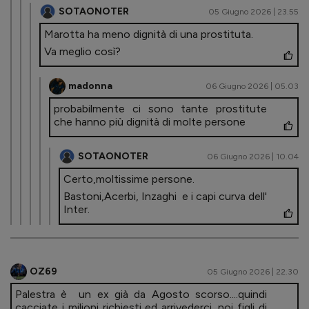
SOTAONOTER
05 Giugno 2026 | 23.55
Marotta ha meno dignità di una prostituta.
Va meglio così?
madonna
06 Giugno 2026 | 05.03
probabilmente ci sono tante prostitute
che hanno più dignità di molte persone
SOTAONOTER
06 Giugno 2026 | 10.04
Certo,moltissime persone.
Bastoni,Acerbi, Inzaghi e i capi curva dell'
Inter.
OZ69
05 Giugno 2026 | 22.30
Palestra è un ex già da Agosto scorso....quindi
cacciate i milioni richiesti ed arrivederci...noi figli di