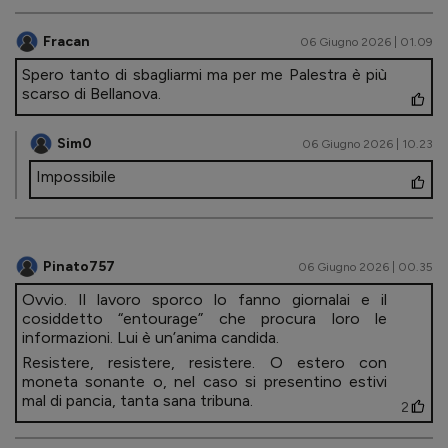
Fracan
06 Giugno 2026 | 01.09
Spero tanto di sbagliarmi ma per me Palestra è più
scarso di Bellanova.
Sim0
06 Giugno 2026 | 10.23
Impossibile
Pinato757
06 Giugno 2026 | 00.35
Ovvio. Il lavoro sporco lo fanno giornalai e il
cosiddetto “entourage” che procura loro le
informazioni. Lui è un’anima candida.
Resistere, resistere, resistere. O estero con
moneta sonante o, nel caso si presentino estivi
mal di pancia, tanta sana tribuna.
2