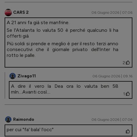
CARS 2
06 Giugno 2026 | 07.06
A 21 anni fa già ste manfrine.
Se l'Atalanta lo valuta 50 è perché qualcuno li ha
offerti già
Più soldi si prende e meglio è per il resto terzi anno
consecutivi che il giornale privato dell'Inter ha
rotto le palle.
2
Zivago11
06 Giugno 2026 | 09.16
A dire il vero la Dea ora lo valuta ben 58
mln....Avanti così....
1
Raimondo
06 Giugno 2026 | 07.06
per cui "fa' bala' l'occ"