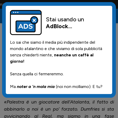
e solo i tifosi la portano tutta la vita
Stai usando un
AdBlock
...
35
05/06/2026 | 21.21
Lo sai che siamo il media più indipendente del
Marotta: "Palestra e'
mondo atalantino e che viviamo di sola pubblicità
dell'Atalanta, forzato abbinarlo
senza chiederti niente,
neanche un caffè al
giorno!
a noi"
Senza quella ci fermeremmo.
DIchiarazioni rese a margine dell'estrazione del
Ma
noter a 'n mola mia
(noi non molliamo). E tu?
calendario
«Palestra è un giocatore dell’Atalanta, il fatto di
abbinarlo a noi è un po’ forzato. Dumfries si sta
avvicinando al Real, ma siamo in una fase