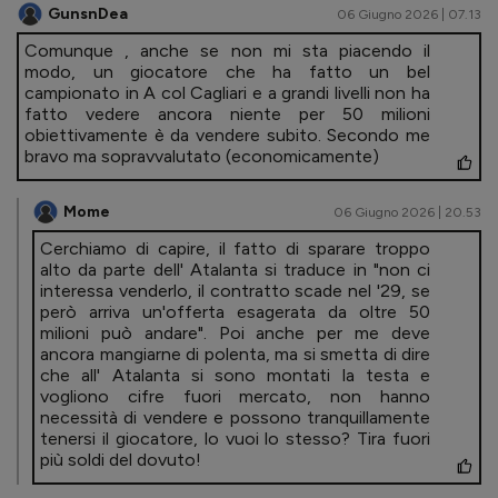
GunsnDea
06 Giugno 2026 | 07.13
Comunque , anche se non mi sta piacendo il
modo, un giocatore che ha fatto un bel
campionato in A col Cagliari e a grandi livelli non ha
fatto vedere ancora niente per 50 milioni
obiettivamente è da vendere subito. Secondo me
bravo ma sopravvalutato (economicamente)
Mome
06 Giugno 2026 | 20.53
Cerchiamo di capire, il fatto di sparare troppo
alto da parte dell' Atalanta si traduce in "non ci
interessa venderlo, il contratto scade nel '29, se
però arriva un'offerta esagerata da oltre 50
milioni può andare". Poi anche per me deve
ancora mangiarne di polenta, ma si smetta di dire
che all' Atalanta si sono montati la testa e
vogliono cifre fuori mercato, non hanno
necessità di vendere e possono tranquillamente
tenersi il giocatore, lo vuoi lo stesso? Tira fuori
più soldi del dovuto!