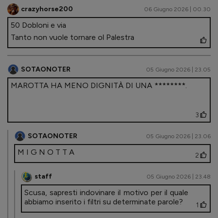
crazyhorse200
06 Giugno 2026 | 00.30
50 Dobloni e via
Tanto non vuole tornare ol Palestra
SOTAONOTER
05 Giugno 2026 | 23.05
MAROTTA HA MENO DIGNITÀ DI UNA ********.
3
SOTAONOTER
05 Giugno 2026 | 23.06
M I G N O T T A
2
staff
05 Giugno 2026 | 23.48
Scusa, sapresti indovinare il motivo per il quale
abbiamo inserito i filtri su determinate parole?
1