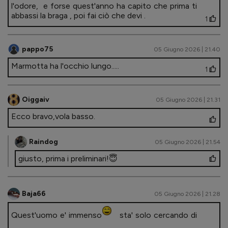
l'odore, e forse quest'anno ha capito che prima ti
abbassi la braga , poi fai ciò che devi .
1
pappo75
05 Giugno 2026 | 21.40
Marmotta ha l'occhio lungo.....
1
Oiggaiv
05 Giugno 2026 | 21.31
Ecco bravo,vola basso.
Raindog
05 Giugno 2026 | 21.54
giusto, prima i preliminari!😇
Baja66
05 Giugno 2026 | 21.28
Quest'uomo e' immenso
sta' solo cercando di