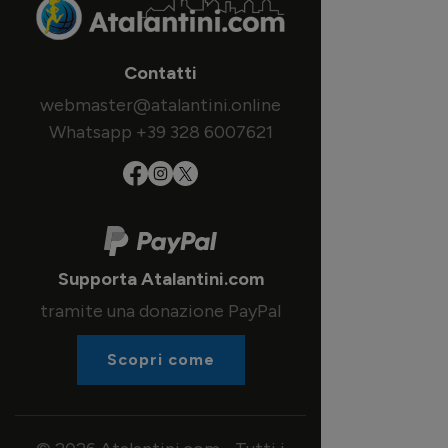
Contatti
webmaster@atalantini.online
Whatsapp +39 328 6007621
Supporta Atalantini.com
tramite una donazione PayPal
Scopri come