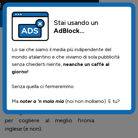
ta solo la maglia e solo i tifosi la portano tutta la vita
Stai usando un
AdBlock
...
23
11/12/2025 | 17.40
Lo sai che siamo il media più indipendente del
Meglio di
mondo atalantino e che viviamo di sola pubblicità
Telelombardia
senza chiederti niente,
neanche un caffè al
giorno!
Senza quella ci fermeremmo.
Una carrellata di reazioni dal vivo di
tifosi del Chelsea da tutto il mondo
Ma
noter a 'n mola mia
(noi non molliamo). E tu?
durante i tre gol della partita.
Consigliamo sottotitoli tradotti
per cogliere al meglio l'ironia
inglese (e non).