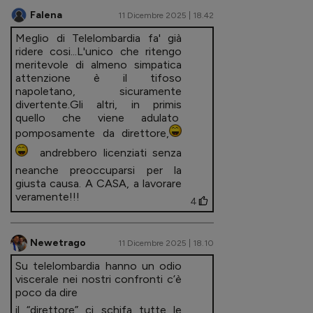
Falena
11 Dicembre 2025 | 18.42
Meglio di Telelombardia fa' già
ridere cosi...L'unico che ritengo
meritevole di almeno simpatica
attenzione è il tifoso
napoletano, sicuramente
divertente.Gli altri, in primis
quello che viene adulato
pomposamente da direttore,
andrebbero licenziati senza
neanche preoccuparsi per la
giusta causa. A CASA, a lavorare
veramente!!!
4
Newetrago
11 Dicembre 2025 | 18.10
Su telelombardia hanno un odio
viscerale nei nostri confronti c’è
poco da dire
il “direttore” ci schifa tutte le