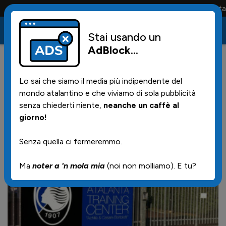
Conta solo la maglia e solo i tifosi la portano tutta la
Stai usando un
AdBlock
...
7
26/02/2024 | 16.16
Lo sai che siamo il media più indipendente del
News da Zingonia
mondo atalantino e che viviamo di sola pubblicità
senza chiederti niente,
neanche un caffè al
giorno!
Senza quella ci fermeremmo.
Ma
noter a 'n mola mia
(noi non molliamo). E tu?