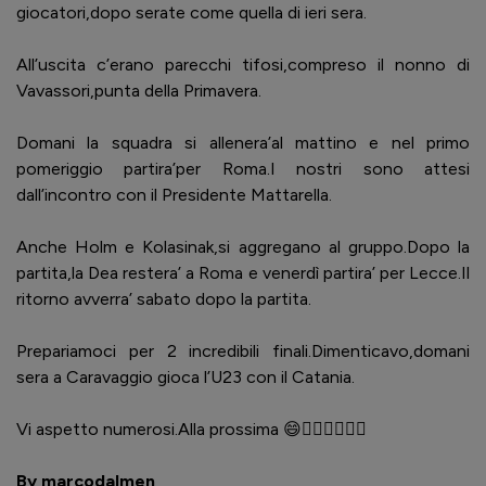
giocatori,dopo serate come quella di ieri sera.
All’uscita c’erano parecchi tifosi,compreso il nonno di
Vavassori,punta della Primavera.
Domani la squadra si allenera’al mattino e nel primo
pomeriggio partira’per Roma.I nostri sono attesi
dall’incontro con il Presidente Mattarella.
Anche Holm e Kolasinak,si aggregano al gruppo.Dopo la
partita,la Dea restera’ a Roma e venerdì partira’ per Lecce.Il
ritorno avverra’ sabato dopo la partita.
Prepariamoci per 2 incredibili finali.Dimenticavo,domani
sera a Caravaggio gioca l’U23 con il Catania.
Vi aspetto numerosi.Alla prossima 😄👍🏻👋🏻🇪🇪
By marcodalmen