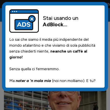
Conta solo la maglia e solo i tifosi la portano tutta la vita
Stai usando un
AdBlock
...
6
13/05/2024 | 18.23
Lo sai che siamo il media più indipendente del
News da Zingonia by
mondo atalantino e che viviamo di sola pubblicità
Beppuccio
senza chiederti niente,
neanche un caffè al
giorno!
Senza quella ci fermeremmo.
Ma
noter a 'n mola mia
(noi non molliamo). E tu?