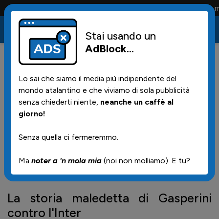
Conta solo la magli
Stai usando un
AdBlock
...
0
24/10/2016 | 22.30
Lo sai che siamo il media più indipendente del
Occhio, malocchio... La storia
mondo atalantino e che viviamo di sola pubblicità
maledetta di Gasperini contro
senza chiederti niente,
neanche un caffè al
giorno!
l'Inter
Senza quella ci fermeremmo.
Da ilfoglio.it
Ma
noter a 'n mola mia
(noi non molliamo). E tu?
suggerito da Riccardo88 che ringraziamo
La storia maledetta di Gasperini
contro l'Inter