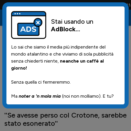
Conta solo la maglia e solo i tifosi la portano tutta l
Stai usando un
AdBlock
...
0
01/10/2016 | 08.08
Lo sai che siamo il media più indipendente del
Pace armata?
mondo atalantino e che viviamo di sola pubblicità
senza chiederti niente,
neanche un caffè al
giorno!
Losapio: “Gasperini resta
sempre sull’orlo di un esonero,
Senza quella ci fermeremmo.
con l’Atalanta c’è una pace
Ma
noter a 'n mola mia
(noi non molliamo). E tu?
armata”
''Se avesse perso col Crotone, sarebbe
stato esonerato''