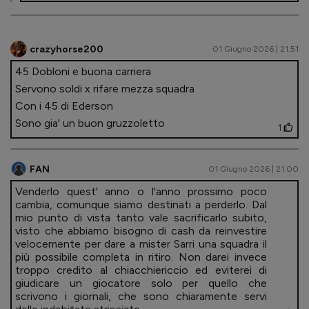
crazyhorse200
01 Giugno 2026 | 21.51
45 Dobloni e buona carriera
Servono soldi x rifare mezza squadra
Con i 45 di Ederson
Sono gia' un buon gruzzoletto
1
FAN
01 Giugno 2026 | 21.00
Venderlo quest' anno o l'anno prossimo poco
cambia, comunque siamo destinati a perderlo. Dal
mio punto di vista tanto vale sacrificarlo subito,
visto che abbiamo bisogno di cash da reinvestire
velocemente per dare a mister Sarri una squadra il
più possibile completa in ritiro. Non darei invece
troppo credito al chiacchiericcio ed eviterei di
giudicare un giocatore solo per quello che
scrivono i giornali, che sono chiaramente servi