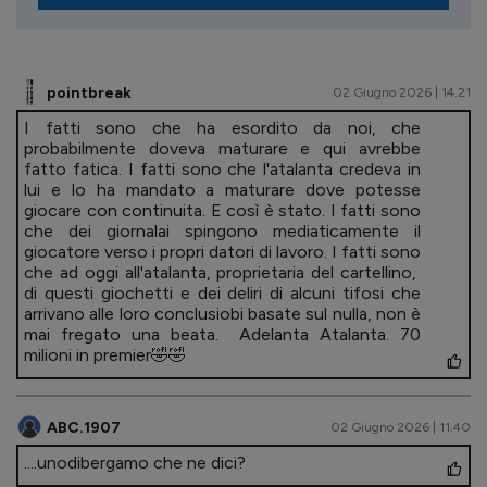
pointbreak
02 Giugno 2026 | 14.21
I fatti sono che ha esordito da noi, che
probabilmente doveva maturare e qui avrebbe
fatto fatica. I fatti sono che l'atalanta credeva in
lui e lo ha mandato a maturare dove potesse
giocare con continuita. E così è stato. I fatti sono
che dei giornalai spingono mediaticamente il
giocatore verso i propri datori di lavoro. I fatti sono
che ad oggi all'atalanta, proprietaria del cartellino,
di questi giochetti e dei deliri di alcuni tifosi che
arrivano alle loro conclusiobi basate sul nulla, non è
mai fregato una beata. Adelanta Atalanta. 70
milioni in premier🤣🤣
ABC.1907
02 Giugno 2026 | 11.40
....unodibergamo che ne dici?