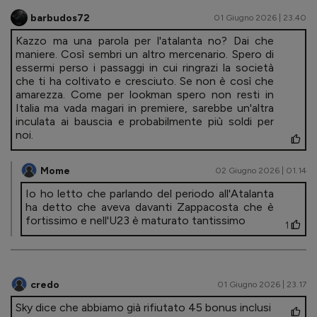
barbudos72
01 Giugno 2026 | 23.40
Kazzo ma una parola per l'atalanta no? Dai che
maniere. Così sembri un altro mercenario. Spero di
essermi perso i passaggi in cui ringrazi la società
che ti ha coltivato e cresciuto. Se non è così che
amarezza. Come per lookman spero non resti in
Italia ma vada magari in premiere, sarebbe un'altra
inculata ai bauscia e probabilmente più soldi per
noi.
Mome
02 Giugno 2026 | 01.14
Io ho letto che parlando del periodo all'Atalanta
ha detto che aveva davanti Zappacosta che è
fortissimo e nell'U23 è maturato tantissimo
1
credo
01 Giugno 2026 | 23.17
Sky dice che abbiamo già rifiutato 45 bonus inclusi