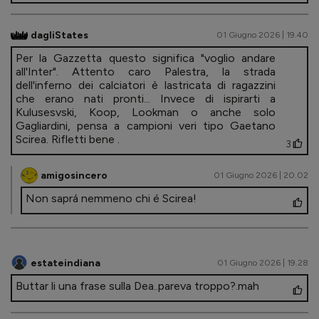
dagliStates
01 Giugno 2026 | 19.40
Per la Gazzetta questo significa "voglio andare
all'Inter". Attento caro Palestra, la strada
dell'inferno dei calciatori è lastricata di ragazzini
che erano nati pronti... Invece di ispirarti a
Kulusesvski, Koop, Lookman o anche solo
Gagliardini, pensa a campioni veri tipo Gaetano
Scirea. Rifletti bene .
3
amigosincero
01 Giugno 2026 | 20.02
Non saprá nemmeno chi é Scirea!
estateindiana
01 Giugno 2026 | 19.28
Buttar li una frase sulla Dea..pareva troppo?.mah