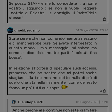
Se posso STAFF e me lo concedete , a nome
vostro , aggiungo : se non si vuole leggere
notizie di Palestra , si consiglia il “salto”delle
stesse !
unodibergamo
01 Giugno 2026 | 20.45
State sereni che non comando niente a nessuno
e ci mancherebbe pure. Se avete interpretato in
questo modo il mio messaggio, mi spiace ma
come si dice dalle nostre parti “i péstát öna
böasa”.
In relazione all’ipotesi di speculare sugli accessi,
premesso che ho scritto che mi potrei anche
sbagliare, alla fine non ho detto nulla di piú di
quello che sta nella mia mente…come del resto
fanno un po’ tutti qua sopra
4
Claudiopaul70
01 Giugno 2026 | 21.20
Anche perché alle continue richieste di limitare