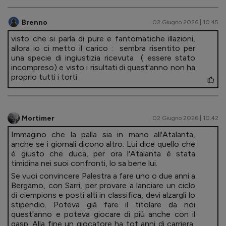
Brenno
02 Giugno 2026 | 10.45
visto che si parla di pure e fantomatiche illazioni,
allora io ci metto il carico : sembra risentito per
una specie di ingiustizia ricevuta ( essere stato
incompreso) e visto i risultati di quest'anno non ha
proprio tutti i torti
Mortimer
02 Giugno 2026 | 10.42
Immagino che la palla sia in mano all'Atalanta,
anche se i giornali dicono altro. Lui dice quello che
è giusto che duca, per ora l'Atalanta è stata
timidina nei suoi confronti, lo sa bene lui.
Se vuoi convincere Palestra a fare uno o due anni a
Bergamo, con Sarri, per provare a lanciare un ciclo
di ciempions e posti alti in classifica, devi alzargli lo
stipendio. Poteva già fare il titolare da noi
quest'anno e poteva giocare di più anche con il
gasp. Alla fine un giocatore ha tot anni di carriera,