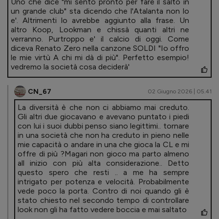
Uno che dice "mi sento pronto per fare il salto in
un grande club" sta dicendo che l'Atalanta non lo
e'. Altrimenti lo avrebbe aggiunto alla frase. Un
altro Koop, Lookman e chissà quanti altri ne
verranno. Purtroppo e' il calcio di oggi. Come
diceva Renato Zero nella canzone SOLDI "Io offro
le mie virtù A chi mi dà di più". Perfetto esempio!
vedremo la società cosa deciderà'
CN_67
02 Giugno 2026 | 05.41
La diversità è che non ci abbiamo mai creduto.
Gli altri due giocavano e avevano puntato i piedi
con lui i suoi dubbi penso siano legittimi.. tornare
in una società che non ha creduto in pieno nelle
mie capacità o andare in una che gioca la CL e mi
offre di più ?Magari non gioco ma parto almeno
all inizio con più alta considerazione.. Detto
questo spero che resti .. a me ha sempre
intrigato per potenza e velocità. Probabilmente
vede poco la porta. Contro di noi quando gli è
stato chiesto nel secondo tempo di controllare
look non gli ha fatto vedere boccia e mai saltato