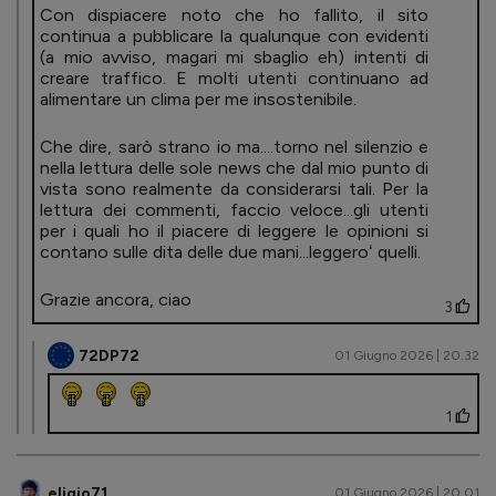
Con dispiacere noto che ho fallito, il sito
continua a pubblicare la qualunque con evidenti
(a mio avviso, magari mi sbaglio eh) intenti di
creare traffico. E molti utenti continuano ad
alimentare un clima per me insostenibile.
Che dire, sarò strano io ma....torno nel silenzio e
nella lettura delle sole news che dal mio punto di
vista sono realmente da considerarsi tali. Per la
lettura dei commenti, faccio veloce...gli utenti
per i quali ho il piacere di leggere le opinioni si
contano sulle dita delle due mani...leggeroʻ quelli.
Grazie ancora, ciao
3
72DP72
01 Giugno 2026 | 20.32
1
eligio71
01 Giugno 2026 | 20.01