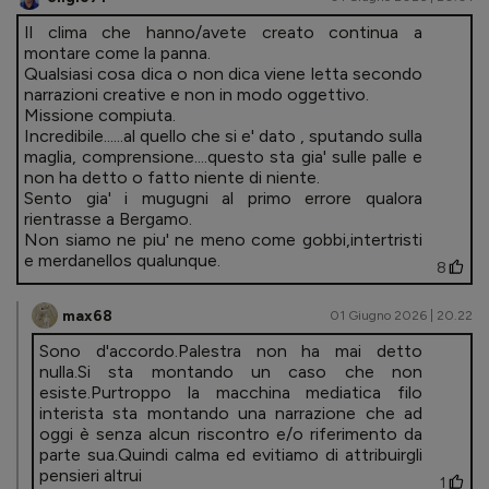
Il clima che hanno/avete creato continua a
montare come la panna.
Qualsiasi cosa dica o non dica viene letta secondo
narrazioni creative e non in modo oggettivo.
Missione compiuta.
Incredibile......al quello che si e' dato , sputando sulla
maglia, comprensione....questo sta gia' sulle palle e
non ha detto o fatto niente di niente.
Sento gia' i mugugni al primo errore qualora
rientrasse a Bergamo.
Non siamo ne piu' ne meno come gobbi,intertristi
e merdanellos qualunque.
8
max68
01 Giugno 2026 | 20.22
Sono d'accordo.Palestra non ha mai detto
nulla.Si sta montando un caso che non
esiste.Purtroppo la macchina mediatica filo
interista sta montando una narrazione che ad
oggi è senza alcun riscontro e/o riferimento da
parte sua.Quindi calma ed evitiamo di attribuirgli
pensieri altrui
1