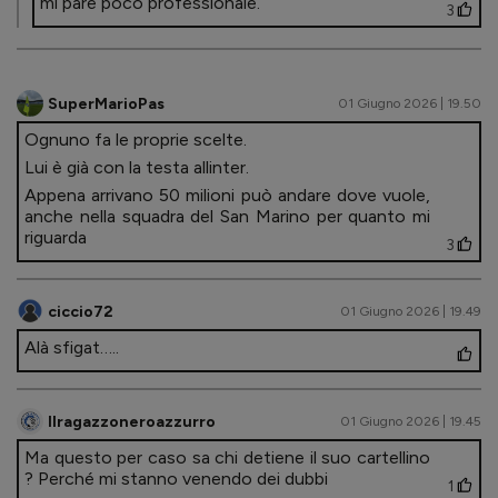
mi pare poco professionale.
3
SuperMarioPas
01 Giugno 2026 | 19.50
Ognuno fa le proprie scelte.
Lui è già con la testa allinter.
Appena arrivano 50 milioni può andare dove vuole,
anche nella squadra del San Marino per quanto mi
riguarda
3
ciccio72
01 Giugno 2026 | 19.49
Alà sfigat…..
Ilragazzoneroazzurro
01 Giugno 2026 | 19.45
Ma questo per caso sa chi detiene il suo cartellino
? Perché mi stanno venendo dei dubbi
1