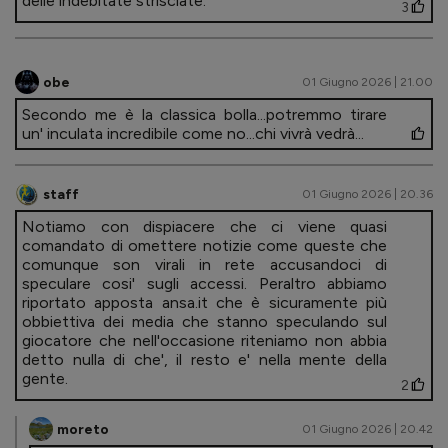
delle indebitate strisciate.
3
obe
01 Giugno 2026 | 21.00
Secondo me è la classica bolla...potremmo tirare
un' inculata incredibile come no...chi vivrà vedrà...
staff
01 Giugno 2026 | 20.36
Notiamo con dispiacere che ci viene quasi
comandato di omettere notizie come queste che
comunque son virali in rete accusandoci di
speculare cosi' sugli accessi. Peraltro abbiamo
riportato apposta ansa.it che è sicuramente più
obbiettiva dei media che stanno speculando sul
giocatore che nell'occasione riteniamo non abbia
detto nulla di che', il resto e' nella mente della
gente.
2
moreto
01 Giugno 2026 | 20.42