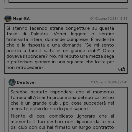
Mapi-BA
01 Giugno 2026 | 19.53
Si stanno facendo strane congetture su questa
frase di Palestra. Vorrei leggere o sentire
l’intervista intera, domande comprese. È evidente
che è la risposta a una domanda. “Se mi sento
pronto a fare il salto in un grande club?” Cosa
doveva rispondere? No, mi reputo una mezza sega
e preferisco giocare in una squadra che lotta per
non retrocedere?
6
Dea lover
01 Giugno 2026 | 21.41
Sarebbe bastato rispondere che al momento
tornerà all Atalanta proprietaria del suo cartellino
che è un grande club , poi cosa succederà nel
mercato estivo lui non lo può sapere .
Niente di cosi complicato ,ignorare che al
momento il tuo destino non dipende da te ma
dal club con cui hai firmato un lungo contratto