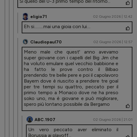
Si quello del 0-3 primo tempo del ritorno...
eligio71
02 Giugno 2026 | 12.42
Eh si..........mai una gioia con lui....
Claudiopaul70
02 Giugno 2026 | 12.57
Meno male che quest' anno avevamo
super giovane con i capelli del Big Jim che
ha voluto emulare quel vecchio babbione e
ha fatto le prove contro il Bilbao
prendendo tre belle pere e poi il capolavoro
Bayern dove è riuscito a prendere tre goal
per tre tempi su quattro, peccato per il
primo tempo a Monaco dove ne ha preso
soko uno, ma è giovane e può migliorare,
spero più lontano possibile da Bergamo
ABC.1907
02 Giugno 2026 | 21.01
Un vero peccato aver eliminato il
Borussia ai playoff...