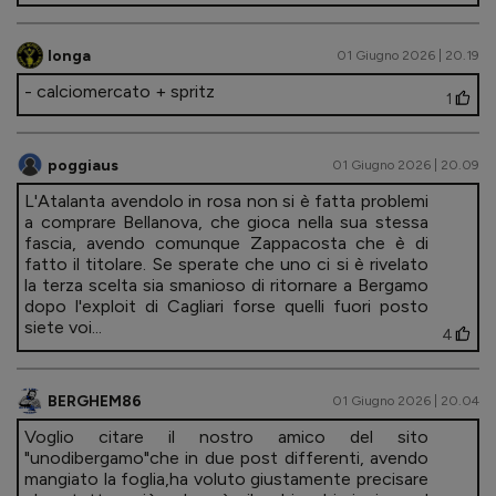
longa
01 Giugno 2026 | 20.19
- calciomercato + spritz
1
poggiaus
01 Giugno 2026 | 20.09
L'Atalanta avendolo in rosa non si è fatta problemi
a comprare Bellanova, che gioca nella sua stessa
fascia, avendo comunque Zappacosta che è di
fatto il titolare. Se sperate che uno ci si è rivelato
la terza scelta sia smanioso di ritornare a Bergamo
dopo l'exploit di Cagliari forse quelli fuori posto
siete voi...
4
BERGHEM86
01 Giugno 2026 | 20.04
Voglio citare il nostro amico del sito
"unodibergamo"che in due post differenti, avendo
mangiato la foglia,ha voluto giustamente precisare