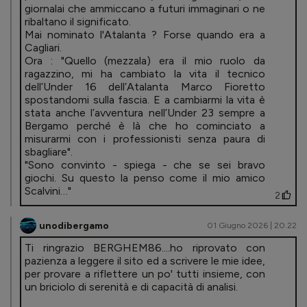
giornalai che ammiccano a futuri immaginari o ne
ribaltano il significato.
Mai nominato l'Atalanta ? Forse quando era a
Cagliari.
Ora : "Quello (mezzala) era il mio ruolo da
ragazzino, mi ha cambiato la vita il tecnico
dell’Under 16 dell’Atalanta Marco Fioretto
spostandomi sulla fascia. E a cambiarmi la vita è
stata anche l’avventura nell’Under 23 sempre a
Bergamo perché è là che ho cominciato a
misurarmi con i professionisti senza paura di
sbagliare".
"Sono convinto - spiega - che se sei bravo
giochi. Su questo la penso come il mio amico
Scalvini…"
2
unodibergamo
01 Giugno 2026 | 20.22
Ti ringrazio BERGHEM86....ho riprovato con
pazienza a leggere il sito ed a scrivere le mie idee,
per provare a riflettere un po' tutti insieme, con
un briciolo di serenità e di capacità di analisi.