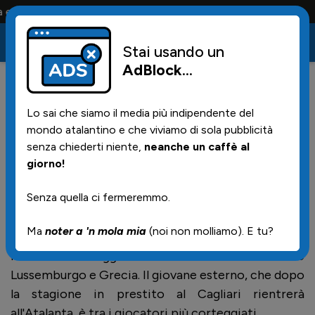
fosi la portano tutta la vita
Stai usando un
AdBlock
...
53
01/06/2026 | 19.14
Lo sai che siamo il media più indipendente del
Palestra nella conferenza
mondo atalantino e che viviamo di sola pubblicità
stampa della Nazionale
senza chiederti niente,
neanche un caffè al
giorno!
Senza quella ci fermeremmo.
"Se mi sento pronto per fare il salto in un grande
club? Mi sono sempre sentito pronto''. Così Marco
Ma
noter a 'n mola mia
(noi non molliamo). E tu?
Palestra a Coverciano dove sta preparando con la
Nazionale maggiore le amichevoli contro
Lussemburgo e Grecia. Il giovane esterno, che dopo
la stagione in prestito al Cagliari rientrerà
all'Atalanta, è tra i giocatori più corteggiati.