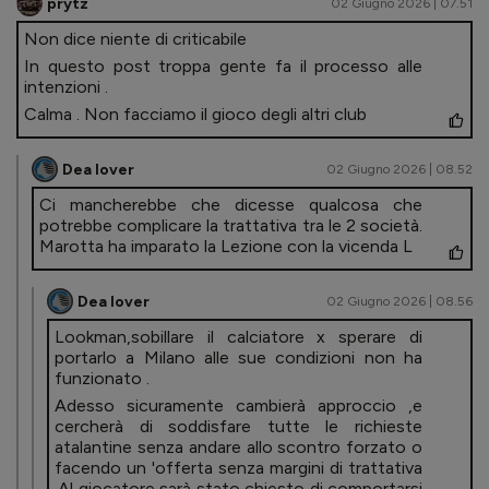
prytz
02 Giugno 2026 | 07.51
Non dice niente di criticabile
In questo post troppa gente fa il processo alle
intenzioni .
Calma . Non facciamo il gioco degli altri club
Dea lover
02 Giugno 2026 | 08.52
Ci mancherebbe che dicesse qualcosa che
potrebbe complicare la trattativa tra le 2 società.
Marotta ha imparato la Lezione con la vicenda L
Dea lover
02 Giugno 2026 | 08.56
Lookman,sobillare il calciatore x sperare di
portarlo a Milano alle sue condizioni non ha
funzionato .
Adesso sicuramente cambierà approccio ,e
cercherà di soddisfare tutte le richieste
atalantine senza andare allo scontro forzato o
facendo un 'offerta senza margini di trattativa
.Al giocatore sarà stato chiesto di comportarsi