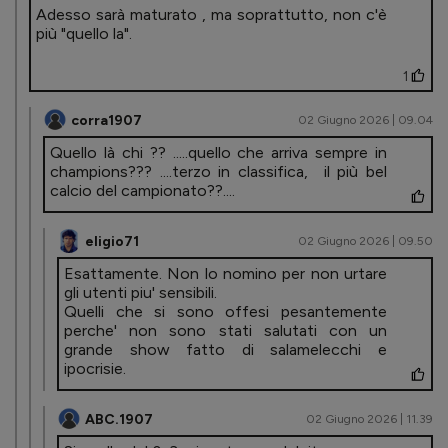
Adesso sarà maturato , ma soprattutto, non c'è
più "quello la".
1
corra1907
02 Giugno 2026 | 09.04
Quello là chi ?? .....quello che arriva sempre in
champions??? ....terzo in classifica, il più bel
calcio del campionato??....
eligio71
02 Giugno 2026 | 09.50
Esattamente. Non lo nomino per non urtare
gli utenti piu' sensibili.
Quelli che si sono offesi pesantemente
perche' non sono stati salutati con un
grande show fatto di salamelecchi e
ipocrisie.
ABC.1907
02 Giugno 2026 | 11.39