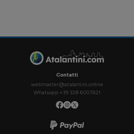
Contatti
webmaster@atalantini.online
Whatsapp +39 328 6007621