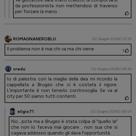
da professionista non mettendosi di traverso
per forzare la mano .
ROMAGNANEROBLU
02 Giugno 2026 | 07.31
Il problema non è mai chi va ma chi viene
1
credo
02 Giugno 2026 | 06.36
Io di palestra con la maglia della dea mi ricordo la
cappellata a Bruges che ci è costata il rigore.
L'importante è non tenerlo controvoglia. Se va al
city per 50 siamo tutti contenti.
eligio71
02 Giugno 2026 | 08.01
No....pota ma a Bruges è stata colpa di "quello la"
che non lo faceva mai giocare , non sua che si
cagava addosso quando gli dava l'opportunità.