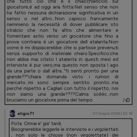
che tutto ciò che è il chiacchiericcio sul
giocatore,è ad oggi aria fritta.Nel senso che non
ha fatto nessuna dichiarazione significativa in un
senso o nel altro...Non capisco francamente
nemmeno la necessità di dover pubblicare sto
stralcio che non fa altro che alimentare e
fomentare astio verso un giocatore che fino a
prova contraria è un giocatore dell atalanta.Non
vorrei è mi dispiacerebbe che si partisse prevenuti
senza supporto di materiale chiaro.Specifico:che
non abbia mai citato l atalanta in questi mesi ed
interviste è pur vero,ma questo non sposta l ago
da una parte o dall altra..."ti senti pronto per una
grande??"chiara domanda visto i rumori di
mercato...mi sono sempre sentito pronto...ma
perché rispetto a Cagliari con tutto il rispetto, noi
non siamo una grande????Calma scèèc...non
bruciamo un giocatore prima del tempo
2
eligio71
01 Giugno 2026 | 20.18
Pota. Ormai e' gia' tardi.
Bisognerebbe leggerle le interviste e i virgolettati
, non solo le chiose (non virgolettate) dei