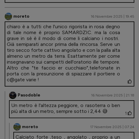
moreto
16 Novembre 2025 | 19.45
chiaro è a tutti che l'unico rigorista in rosa degno
di tale nome è proprio SAMARDZIC. ma la cosa
grave in sè è il modo di come li calciano i nostri.
Già semiparati ancor prima della rincorsa. Serve un
tiro secco forte cattivo angolato e con la palla alta
almeno un metro da terra. Esattamente per come
insegnavano sui campetti dell'oratorio ille tempore.
Altro che "te faccio er cucchiaio",telefonate in
porta con la presunzione di spiazzare il portiere o
c@gate varie !
Pasodoble
16 Novembre 2025 | 21.18
Un metro è l'altezza peggiore, o rasoterra o ben
più alta di un metro, sempre sotto i 2,44 😅
1
moreto
17 Novembre 2025 | 07.24
Calciato forte ,teso , angolato , proprio a un