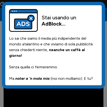
Conta solo la maglia e solo i tifosi la portano tutta la vita
Stai usando un
AdBlock
...
6
24/11/2024 | 13.00
Lo sai che siamo il media più indipendente del
Parma - Atalanta, il commento
mondo atalantino e che viviamo di sola pubblicità
di Otis
senza chiederti niente,
neanche un caffè al
giorno!
Senza quella ci fermeremmo.
Ma
noter a 'n mola mia
(noi non molliamo). E tu?