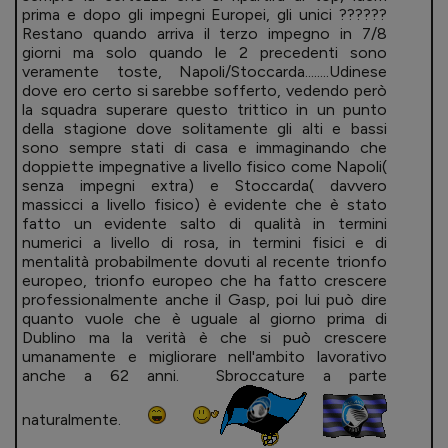
prima e dopo gli impegni Europei, gli unici ??????
Restano quando arriva il terzo impegno in 7/8
giorni ma solo quando le 2 precedenti sono
veramente toste, Napoli/Stoccarda........Udinese
dove ero certo si sarebbe sofferto, vedendo però
la squadra superare questo trittico in un punto
della stagione dove solitamente gli alti e bassi
sono sempre stati di casa e immaginando che
doppiette impegnative a livello fisico come Napoli(
senza impegni extra) e Stoccarda( davvero
massicci a livello fisico) è evidente che è stato
fatto un evidente salto di qualità in termini
numerici a livello di rosa, in termini fisici e di
mentalità probabilmente dovuti al recente trionfo
europeo, trionfo europeo che ha fatto crescere
professionalmente anche il Gasp, poi lui può dire
quanto vuole che è uguale al giorno prima di
Dublino ma la verità è che si può crescere
umanamente e migliorare nell'ambito lavorativo
anche a 62 anni. Sbroccature a parte
naturalmente.