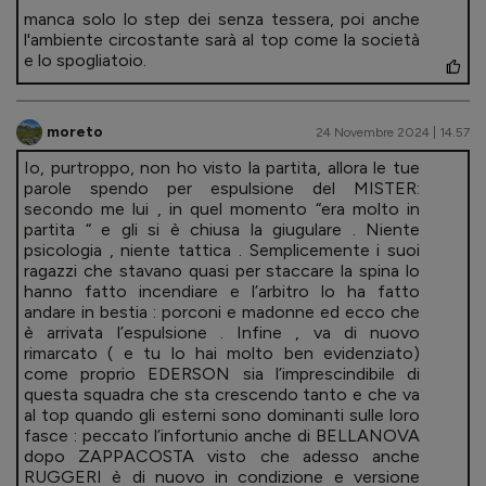
manca solo lo step dei senza tessera, poi anche
l'ambiente circostante sarà al top come la società
e lo spogliatoio.
moreto
24 Novembre 2024 | 14.57
Io, purtroppo, non ho visto la partita, allora le tue
parole spendo per espulsione del MISTER:
secondo me lui , in quel momento “era molto in
partita “ e gli si è chiusa la giugulare . Niente
psicologia , niente tattica . Semplicemente i suoi
ragazzi che stavano quasi per staccare la spina lo
hanno fatto incendiare e l’arbitro lo ha fatto
andare in bestia : porconi e madonne ed ecco che
è arrivata l’espulsione . Infine , va di nuovo
rimarcato ( e tu lo hai molto ben evidenziato)
come proprio EDERSON sia l’imprescindibile di
questa squadra che sta crescendo tanto e che va
al top quando gli esterni sono dominanti sulle loro
fasce : peccato l’infortunio anche di BELLANOVA
dopo ZAPPACOSTA visto che adesso anche
RUGGERI è di nuovo in condizione e versione