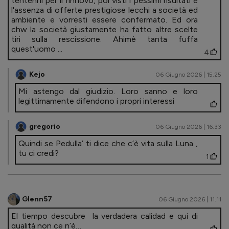
tentenni per il rinnovo, poi visti i pessimi risultati e
l'assenza di offerte prestigiose lecchi a società ed
ambiente e vorresti essere confermato. Ed ora
chw la società giustamente ha fatto altre scelte
tiri sulla rescissione. Ahimè tanta fuffa
quest'uomo ...
4
Kejo
06 Giugno 2026 | 15.25
Mi astengo dal giudizio. Loro sanno e loro
legittimamente difendono i propri interessi
gregorio
06 Giugno 2026 | 16.33
Quindi se Pedulla’ ti dice che c’è vita sulla Luna ,
tu ci credi?
1
Glenn57
06 Giugno 2026 | 11.11
El tiempo descubre la verdadera calidad e qui di
qualità non ce n’è…