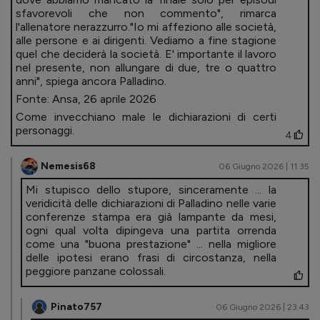
sfavorevoli che non commento", rimarca
l'allenatore nerazzurro."Io mi affeziono alle società,
alle persone e ai dirigenti. Vediamo a fine stagione
quel che deciderà la società. E' importante il lavoro
nel presente, non allungare di due, tre o quattro
anni", spiega ancora Palladino.
Fonte: Ansa, 26 aprile 2026
Come invecchiano male le dichiarazioni di certi
personaggi.
4
Nemesis68
06 Giugno 2026 | 11.35
Mi stupisco dello stupore, sinceramente ... la
veridicità delle dichiarazioni di Palladino nelle varie
conferenze stampa era già lampante da mesi,
ogni qual volta dipingeva una partita orrenda
come una "buona prestazione" ... nella migliore
delle ipotesi erano frasi di circostanza, nella
peggiore panzane colossali.
Pinato757
06 Giugno 2026 | 23.43