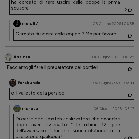
ha cercato di fare uscire dalle coppe la prima
squadra
2
melu87
06 Giugno 2026 | 06.58
Cercato di uscire dalle coppe ? Ma per favore
Absinto
06 Giugno 2026 | 00.28
Facciamogli fare il preparatore dei portieri
farabundo
06 Giugno 2026 | 02.44
o il valletto della persico
1
moreto
06 Giugno 2026 | 06.47
Di certo non il match analizzatore che neanche
dopo aver osservato “ le ultime 12 gare
dell’avversario “ lui e i suoi collaboratori ci
capiscono qualcosa !
4