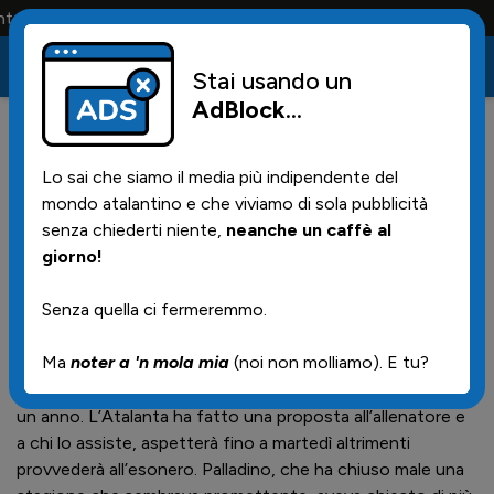
a maglia e solo i tifosi la portano tutta la vita
Stai usando un
AdBlock
...
53
05/06/2026 | 23.54
Lo sai che siamo il media più indipendente del
Pedullà: Palladino, Zingonia
mondo atalantino e che viviamo di sola pubblicità
aspetta sino a martedi
senza chiederti niente,
neanche un caffè al
giorno!
Senza quella ci fermeremmo.
Scrive Pedulla sul suo sito:
Ma
noter a 'n mola mia
(noi non molliamo). E tu?
L’Atalanta e Raffaele Palladino cercheranno un accordo
per la risoluzione del contratto in scadenza tra poco più di
un anno. L’Atalanta ha fatto una proposta all’allenatore e
a chi lo assiste, aspetterà fino a martedì altrimenti
provvederà all’esonero. Palladino, che ha chiuso male una