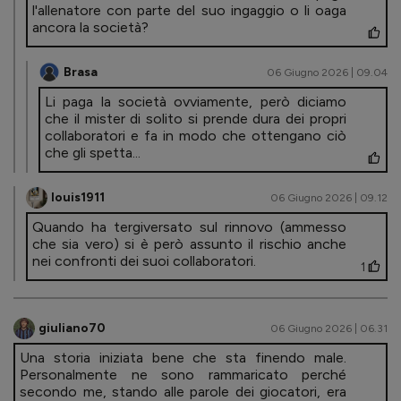
l'allenatore con parte del suo ingaggio o li oaga
ancora la società?
Brasa
06 Giugno 2026 | 09.04
Li paga la società ovviamente, però diciamo
che il mister di solito si prende dura dei propri
collaboratori e fa in modo che ottengano ciò
che gli spetta...
louis1911
06 Giugno 2026 | 09.12
Quando ha tergiversato sul rinnovo (ammesso
che sia vero) si è però assunto il rischio anche
nei confronti dei suoi collaboratori.
1
giuliano70
06 Giugno 2026 | 06.31
Una storia iniziata bene che sta finendo male.
Personalmente ne sono rammaricato perché
secondo me, stando alle parole dei giocatori, era