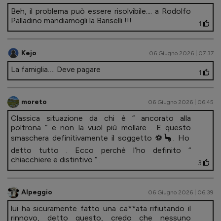
Beh, il problema può essere risolvibile.... a Rodolfo
Palladino mandiamogli la Bariselli !!!
1
Kejo
06 Giugno 2026 | 07.37
La famiglia…. Deve pagare
1
moreto
06 Giugno 2026 | 06.45
Classica situazione da chi è “ ancorato alla
poltrona “ e non la vuol più mollare . E questo
smaschera definitivamente il soggetto ⚽️🦕. Ho
detto tutto . Ecco perchè l’ho definito “
chiacchiere e distintivo “ .
3
Alpeggio
06 Giugno 2026 | 06.39
lui ha sicuramente fatto una ca**ata rifiutando il
rinnovo, detto questo, credo che nessuno