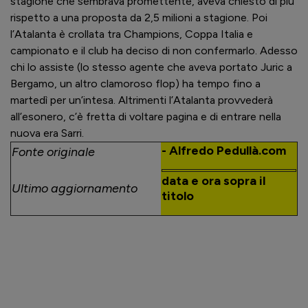
stagione che sembrava promettente, aveva chiesto di più
rispetto a una proposta da 2,5 milioni a stagione. Poi
l’Atalanta è crollata tra Champions, Coppa Italia e
campionato e il club ha deciso di non confermarlo. Adesso
chi lo assiste (lo stesso agente che aveva portato Juric a
Bergamo, un altro clamoroso flop) ha tempo fino a
martedì per un’intesa. Altrimenti l’Atalanta provvederà
all’esonero, c’è fretta di voltare pagina e di entrare nella
nuova era Sarri.
- Alfredo Pedullà.com
Fonte originale
data e ora sopra il
Ultimo aggiornamento
titolo