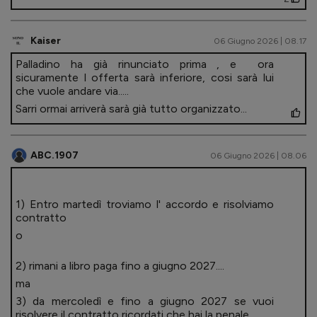
Kaiser
06 Giugno 2026 | 08.17
Palladino ha già rinunciato prima , e ora
sicuramente l offerta sarà inferiore, cosi sarà lui
che vuole andare via.....
Sarri ormai arriverà sarà già tutto organizzato...
ABC.1907
06 Giugno 2026 | 08.06
1) Entro martedì troviamo l' accordo e risolviamo
contratto
o
2) rimani a libro paga fino a giugno 2027....
ma
3) da mercoledì e fino a giugno 2027 se vuoi
risolvere il contratto ricordati che hai la penale ..