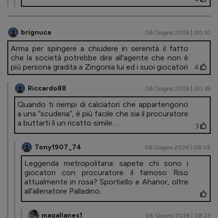
brignuca
06 Giugno 2026 | 00.10
Arma per spingere a chiudere in serenità il fatto
che la società potrebbe dire all'agente che non è
più persona gradita a Zingonia lui ed i suoi giocatori
4
Riccardo88
06 Giugno 2026 | 00.39
Quando ti riempi di calciatori che appartengono
a una “scuderia”, è più facile che sia il procuratore
a buttarti lì un ricatto simile…
3
Tony1907_74
06 Giugno 2026 | 08.05
Leggenda metropolitana: sapete chi sono i
giocatori con procuratore il famoso Riso
attualmente in rosa? Sportiello e Ahanor, oltre
all'allenatore Palladino.
magallanes1
06 Giugno 2026 | 08.23