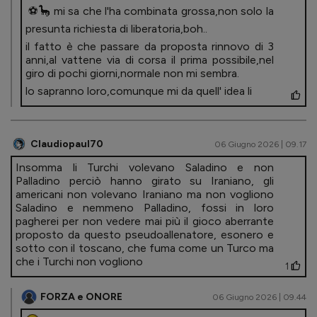
⚽️🦕 mi sa che l'ha combinata grossa,non solo la
presunta richiesta di liberatoria,boh..
il fatto è che passare da proposta rinnovo di 3
anni,al vattene via di corsa il prima possibile,nel
giro di pochi giorni,normale non mi sembra.
lo sapranno loro,comunque mi da quell' idea li
Claudiopaul70
06 Giugno 2026 | 09.17
Insomma li Turchi volevano Saladino e non
Palladino perciò hanno girato su Iraniano, gli
americani non volevano Iraniano ma non vogliono
Saladino e nemmeno Palladino, fossi in loro
pagherei per non vedere mai più il gioco aberrante
proposto da questo pseudoallenatore, esonero e
sotto con il toscano, che fuma come un Turco ma
che i Turchi non vogliono
1
FORZA e ONORE
06 Giugno 2026 | 09.44