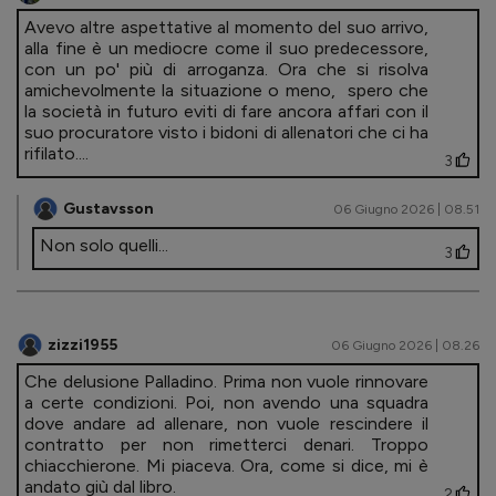
Avevo altre aspettative al momento del suo arrivo,
alla fine è un mediocre come il suo predecessore,
con un po' più di arroganza. Ora che si risolva
amichevolmente la situazione o meno, spero che
la società in futuro eviti di fare ancora affari con il
suo procuratore visto i bidoni di allenatori che ci ha
rifilato....
3
Gustavsson
06 Giugno 2026 | 08.51
Non solo quelli...
3
zizzi1955
06 Giugno 2026 | 08.26
Che delusione Palladino. Prima non vuole rinnovare
a certe condizioni. Poi, non avendo una squadra
dove andare ad allenare, non vuole rescindere il
contratto per non rimetterci denari. Troppo
chiacchierone. Mi piaceva. Ora, come si dice, mi è
andato giù dal libro.
2