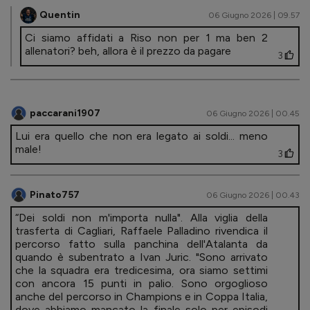
Quentin
06 Giugno 2026 | 09.57
Ci siamo affidati a Riso non per 1 ma ben 2
allenatori? beh, allora è il prezzo da pagare
3
paccarani1907
06 Giugno 2026 | 00.45
Lui era quello che non era legato ai soldi... meno
male!
3
Pinato757
06 Giugno 2026 | 00.43
“Dei soldi non m'importa nulla". Alla viglia della
trasferta di Cagliari, Raffaele Palladino rivendica il
percorso fatto sulla panchina dell'Atalanta da
quando è subentrato a Ivan Juric. "Sono arrivato
che la squadra era tredicesima, ora siamo settimi
con ancora 15 punti in palio. Sono orgoglioso
anche del percorso in Champions e in Coppa Italia,
dove abbiamo mancato la finale solo per episodi