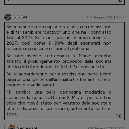
E-E-Evair
06 Giugno 2026 | 10.24
Sinceramente non capisco sta ansia da rescissione
e di far sembrare "cattivo" uno che ha il contratto
fino al 2027. Solo per fare un esempio Juric è al
2027, così come il 99% degli esonerati non
rescinde ma nessuno si pone il problema.
Se non avesse tentennato a Marzo avrebbe
firmato il prolungamento proposto dalla società
che lo definì predestinato (cit. LP)... così per dire...
Se si accorderanno per a rescissione bene (verrà
pagata una parte dell'annualità) altrimenti che si
esoneri e si vada avanti.
Mi sembra una bella campagna mediatica x
scaricare la colpa tutta sui 2 Mister per un fine
ciclo che non è stato ben valutato dalla società e
che a distanza di un anno giustamente si fa in
toto.
2
Nemesis68
06 Giugno 2026 | 11.32