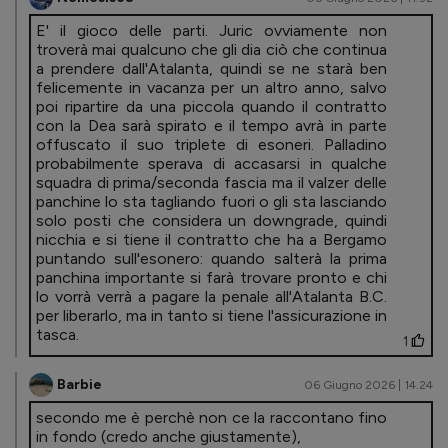
E' il gioco delle parti. Juric ovviamente non
troverà mai qualcuno che gli dia ciò che continua
a prendere dall'Atalanta, quindi se ne starà ben
felicemente in vacanza per un altro anno, salvo
poi ripartire da una piccola quando il contratto
con la Dea sarà spirato e il tempo avrà in parte
offuscato il suo triplete di esoneri. Palladino
probabilmente sperava di accasarsi in qualche
squadra di prima/seconda fascia ma il valzer delle
panchine lo sta tagliando fuori o gli sta lasciando
solo posti che considera un downgrade, quindi
nicchia e si tiene il contratto che ha a Bergamo
puntando sull'esonero: quando salterà la prima
panchina importante si farà trovare pronto e chi
lo vorrà verrà a pagare la penale all'Atalanta B.C.
per liberarlo, ma in tanto si tiene l'assicurazione in
tasca.
1
Barbie
06 Giugno 2026 | 14.24
secondo me è perchè non ce la raccontano fino
in fondo (credo anche giustamente),