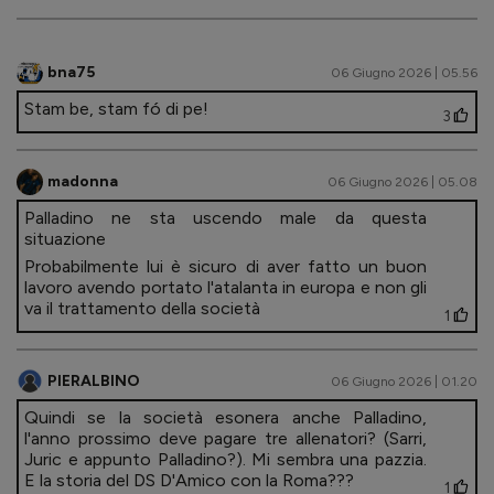
bna75
06 Giugno 2026 | 05.56
Stam be, stam fó di pe!
3
madonna
06 Giugno 2026 | 05.08
Palladino ne sta uscendo male da questa
situazione
Probabilmente lui è sicuro di aver fatto un buon
lavoro avendo portato l'atalanta in europa e non gli
va il trattamento della società
1
PIERALBINO
06 Giugno 2026 | 01.20
Quindi se la società esonera anche Palladino,
l'anno prossimo deve pagare tre allenatori? (Sarri,
Juric e appunto Palladino?). Mi sembra una pazzia.
E la storia del DS D'Amico con la Roma???
1