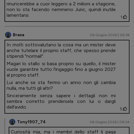
rinuncerebbe a cuor leggero a 2 milioni a stagione,
non lo sta facendo nemmeno Juric, quindi inutile
lamentarsi.
1
Brasa
06 Giugno 2026 | 06.39
In molti sottovalutano la cosa ma un mister deve
anche tutelare il proprio staff, che spesso prende
stipendi "normali".
Magari lo stallo si basa proprio su quello, il mister
vuole garantire tutto l'ingaggio fino a giugno 2027
al proprio staff.
Lui anche se sta fermo un anno non gli cambia
nulla, ma tutti gli altri?
Sinceramente senza sapere i dettagli non mi
sembra corretto prendersela con lui o dargli
dell'avido.
5
Tony1907_74
06 Giugno 2026 | 08.54
Curiosità mia, ma i membri dello staff li paga