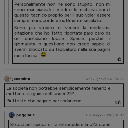
Personalmente non ne sono stupito, non mi
sono mai piaciuti i modi e le dichiarazioni di
questo tecnico proprio per il suo voler essere
sempre monocorde e inutilmente smielato.
Sono più stupito di vedere la medesima
citazione che ho fatto riportata paro paro da
un quotidiano locale. Specie perchè il
giornalista in questione non credo sappia di
avermi bloccato su faccialibro nella sua pagina
radiofonica...
jacomino
06 Giugno 2026 | 00.31
La società non potrebbe semplicemente tenerlo e
metterlo alla guida dell' under 23?
Piuttosto che pagarlo per andarsene...
3
poggiaus
06 Giugno 2026 | 06.37
Sì così per ripicca ci fa retrocedere la u23 come