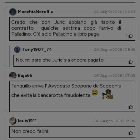
MacchiaNeroBlu
06 Giugno 2026 | 06.07
Credo che con Juric abbiano già risolto il
contratto qualche settima dopo l'arrivo di
Palladino. C'è solo Palladino a libro paga.
1
Tony1907_74
06 Giugno 2026 | 08.49
No, mi pare che Juric sia ancora pagato.
Baja66
06 Giugno 2026 | 07.09
Tanquillo arriva l' Avvocato Scopone de Scoponis
che evita la bancarotta fraudolenta
louis1911
06 Giugno 2026 | 09.15
Non credo fallirà