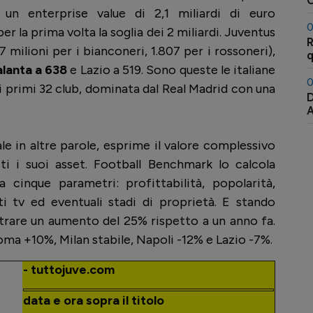
C
e un enterprise value di 2,1 miliardi di euro
A
0
er la prima volta la soglia dei 2 miliardi. Juventus
R
7 milioni per i bianconeri, 1.807 per i rossoneri),
q
lanta a 638
e Lazio a 519. Sono queste le italiane
0
i primi 32 club, dominata dal Real Madrid con una
D
ale in altre parole, esprime il valore complessivo
ti i suoi asset. Football Benchmark lo calcola
 cinque parametri: profittabilità, popolarità,
ti tv ed eventuali stadi di proprietà. E stando
gistrare un aumento del 25% rispetto a un anno fa.
oma +10%, Milan stabile, Napoli -12% e Lazio -7%.
- tuttojuve.com
data e ora sopra il titolo