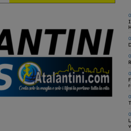
0
I
H
0
D
0
R
0
F
0
T
0
L
v