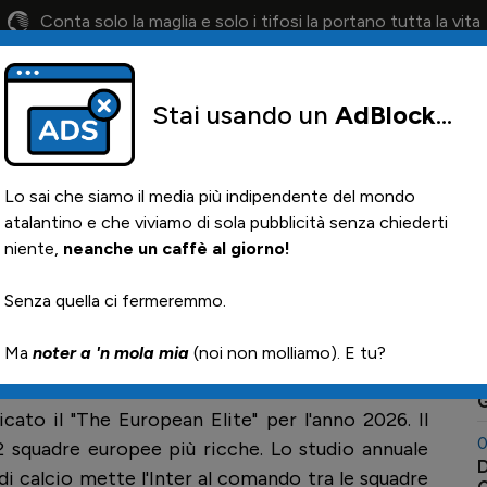
Conta solo la maglia e solo i tifosi la portano tutta la vita
Stai usando un
AdBlock
...
lendario
Il 12° Uomo
Otis
Paglia
News i
Lo sai che siamo il media più indipendente del mondo
atalantino e che viviamo di sola pubblicità senza chiederti
niente,
neanche un caffè al giorno!
0
Senza quella ci fermeremmo.

Ma
noter a 'n mola mia
(noi non molliamo). E tu?
0
M
G
cato il "The European Elite" per l'anno 2026. Il
0
32 squadre europee più ricche. Lo studio annuale
D
 di calcio mette l'Inter al comando tra le squadre