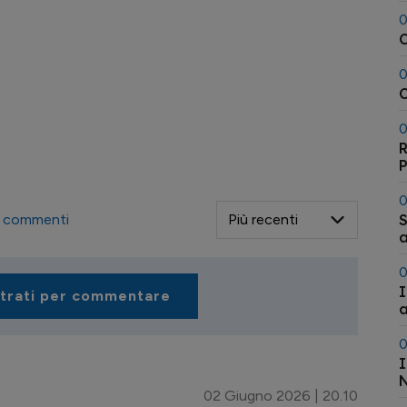
0
0
C
0
R
0
S
commenti
a
0
I
strati per commentare
a
0
I
N
02 Giugno 2026 | 20.10