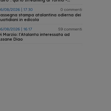
airo": qui lo streaming di Torino -
talanta primavera
6/08/2026 | 17.30
0 commenti
assegna stampa atalantina odierna dei
uotidiani in edicola
6/08/2026 | 16.17
59 commenti
i Marzio: l'Atalanta interessata ad
Assane Diao