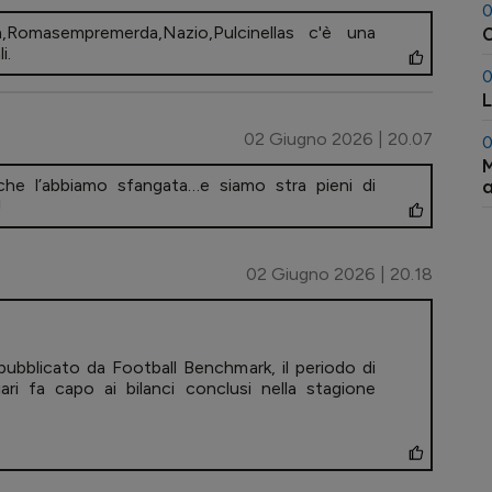
0
n,Romasempremerda,Nazio,Pulcinellas c'è una
C
i.
0
L
02 Giugno 2026 | 20.07
0
M
che l’abbiamo sfangata…e siamo stra pieni di
a
!
02 Giugno 2026 | 20.18
pubblicato da Football Benchmark, il periodo di
iari fa capo ai bilanci conclusi nella stagione