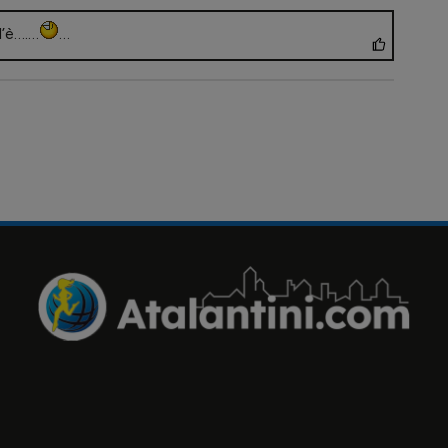
l’è….…
…