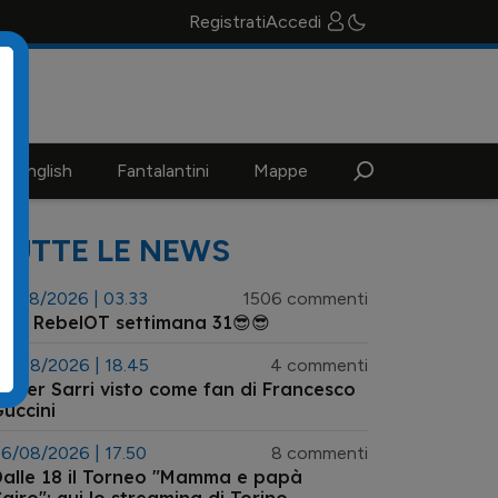
Registrati
Accedi
n english
Fantalantini
Mappe
TUTTE LE NEWS
3/08/2026 | 03.33
1506 commenti
😎 RebelOT settimana 31😎😎
6/08/2026 | 18.45
4 commenti
ister Sarri visto come fan di Francesco
uccini
6/08/2026 | 17.50
8 commenti
alle 18 il Torneo "Mamma e papà