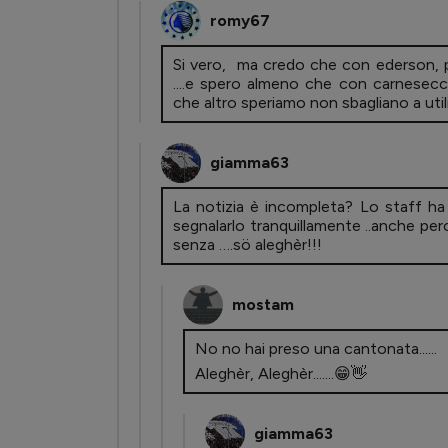
romy67
Si vero, ma credo che con ederson, p
....e spero almeno che con carnesecc
che altro speriamo non sbagliano a util
giamma63
La notizia è incompleta? Lo staff ha
segnalarlo tranquillamente ..anche p
senza ….sö aleghèr!!!
mostam
No no hai preso una cantonata......
Aleghèr, Aleghèr.......😁👋
giamma63