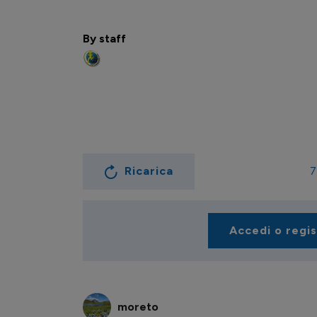
By staff
Ricarica
7
Accedi o regi
moreto