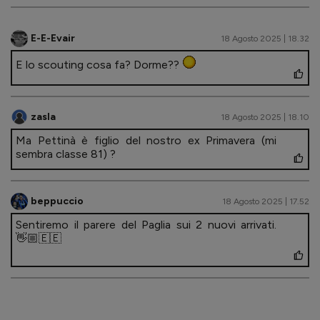
E-E-Evair
18 Agosto 2025 | 18.32
E lo scouting cosa fa? Dorme??
zasla
18 Agosto 2025 | 18.10
Ma Pettinà è figlio del nostro ex Primavera (mi
sembra classe 81) ?
beppuccio
18 Agosto 2025 | 17.52
Sentiremo il parere del Paglia sui 2 nuovi arrivati.
👋🏼🇪🇪