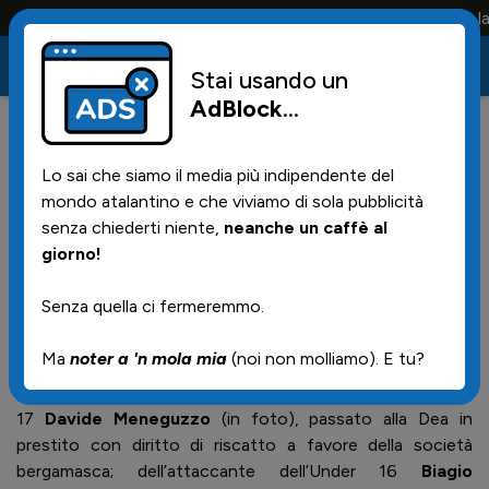
Conta solo la maglia e solo i tifosi la portano tutta la vi
Stai usando un
AdBlock
...
6
18/08/2025 | 17.46
Lo sai che siamo il media più indipendente del
Presi due giovani dal Vicenza
mondo atalantino e che viviamo di sola pubblicità
senza chiederti niente,
neanche un caffè al
giorno!
Dal "Giornale di Vicenza"
Senza quella ci fermeremmo.
Il Lane fa volare sette giovani "baby" talenti che si
Ma
noter a 'n mola mia
(noi non molliamo). E tu?
trasferiscono in club di Serie A. Due biancorossi si
accasano all'Atalanta: "si tratta dell’attaccante dell’Under
17
Davide Meneguzzo
(in foto), passato alla Dea in
prestito con diritto di riscatto a favore della società
bergamasca; dell’attaccante dell’Under 16
Biagio