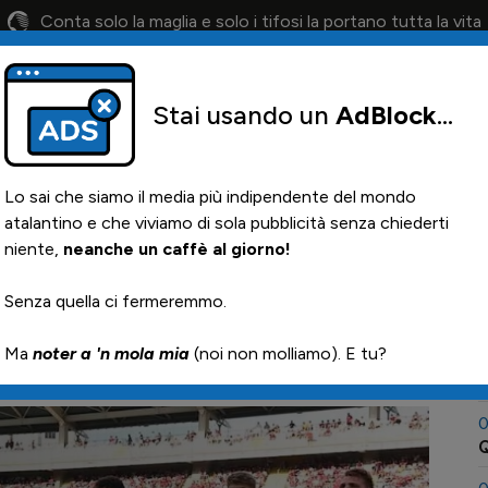
Conta solo la maglia e solo i tifosi la portano tutta la vita
Stai usando un
AdBlock
...
lendario
Il 12° Uomo
Otis
Paglia
News i
Lo sai che siamo il media più indipendente del mondo
atalantino e che viviamo di sola pubblicità senza chiederti
niente,
neanche un caffè al giorno!
e le rose di serie A?
0
Senza quella ci fermeremmo.

Ma
noter a 'n mola mia
(noi non molliamo). E tu?
0
I
0
Q