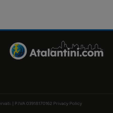
servati. | P.IVA 03918170162
Privacy Policy