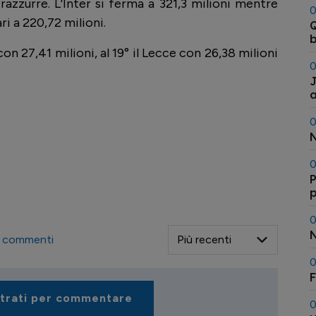
razzurre. L'Inter si ferma a 321,3 milioni mentre
0
ri a 220,72 milioni.
Q
b
on 27,41 milioni, al 19° il Lecce con 26,38 milioni
0
J
a
0
N
0
P
p
s
0
N
commenti
0
F
strati per commentare
0