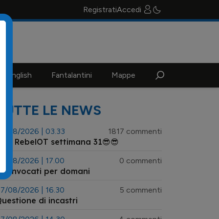
Registrati
Accedi
n english
Fantalantini
Mappe
TUTTE LE NEWS
3/08/2026 | 03.33
1817 commenti
😎 RebelOT settimana 31😎😎
7/08/2026 | 17.00
0 commenti
 convocati per domani
7/08/2026 | 16.30
5 commenti
uestione di incastri