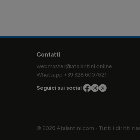
Contatti
webmaster@atalantini.online
Whatsapp +39 328 6007621
Seguici sui social
© 2026 Atalantini.com - Tutti i diritti ri