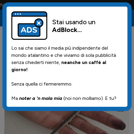
a portano tutta la vita
Stai usando un
AdBlock
...
20
03/06/2026 | 06.00
Lo sai che siamo il media più indipendente del
Quarto potere
mondo atalantino e che viviamo di sola pubblicità
senza chiederti niente,
neanche un caffè al
giorno!
Senza quella ci fermeremmo.
Ma
noter a 'n mola mia
(noi non molliamo). E tu?