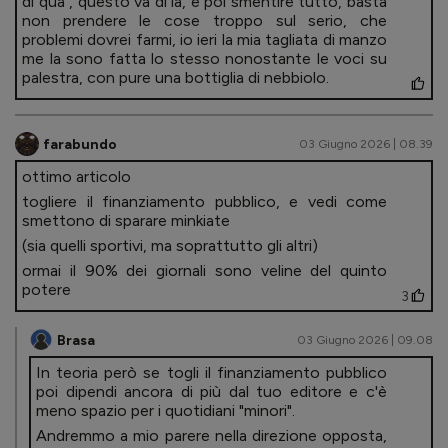
di qua , questo va di la, e poi smentire tutto, basta
non prendere le cose troppo sul serio, che
problemi dovrei farmi, io ieri la mia tagliata di manzo
me la sono fatta lo stesso nonostante le voci su
palestra, con pure una bottiglia di nebbiolo.
farabundo
03 Giugno 2026 | 08.39
ottimo articolo
togliere il finanziamento pubblico, e vedi come
smettono di sparare minkiate
(sia quelli sportivi, ma soprattutto gli altri)
ormai il 90% dei giornali sono veline del quinto
potere
3
Brasa
03 Giugno 2026 | 09.08
In teoria però se togli il finanziamento pubblico
poi dipendi ancora di più dal tuo editore e c'è
meno spazio per i quotidiani "minori".
Andremmo a mio parere nella direzione opposta,