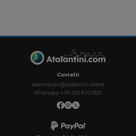
Contatti
webmaster@atalantini.online
Whatsapp +39 328 6007621