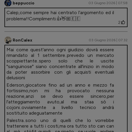
beppuccio
03 Giugno 2026 | 07.58
Calep,come sempre hai centrato l’argomento ed il
problema!!Complimenti.👍👋🏼🇪🇪
2
RonCalex
03 Giugno 2026 | 07.32
Mai come quest'anno ogni giudizio dovrà essere
rimandato al 1 settembre..prevedo un mercato
scoppiettante..spero solo che le uscite
"sanguinose" siano concentrate all'inizio in modo
da poter assorbire con gli acquisti eventuali
delusioni
Ederson,giocatore fino ad un anno e mezzo fa
fortissimo,non mi ha provocato nessuna
reazione,anzi se devo essere sincero,per
l'atteggiamento avuto,al ma staa sò i
cojoni..ovviamente a livello tecnico andrà
sostituito adeguatamente
Palestra..sono uno di quelli che lo vorrebbe
trattenere a tutti i costi,ma ora tutto sto can can
al mà stöfit..quindi se,ripeto se,vuole andare