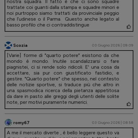
nostra squadra. Il fatto è che ci sono squadre
trattate coi guanti dalla stampa e squadre minori e
noi purtroppo siamo trattati da provinciale peggio
che l’udinese o il Parma. Questo anche legato al
basso profilo che ci contraddistingue
Scozia
03 Giugno 2026 | 09.09
[Varie] forme di "quarto potere" esistono da che
mondo è mondo. Inutile scandalizzarsi o fare
piagnistei, ci si rende solo ridicoli. E' una cosa da
accettare, sia pur con giustificato fastidio, e
gestire. "Quarto potere" che spesso, nel contesto
delle notizie sportive, si traduce più che altro in
una spasmodica ricerca della pietanza appetitosa
da dare in pasto alle greggi degli utenti delle solite
note, per motivi puramente numerici.
romy67
03 Giugno 2026 | 08.58
A me il mercato diverte , è bello leggere questo va