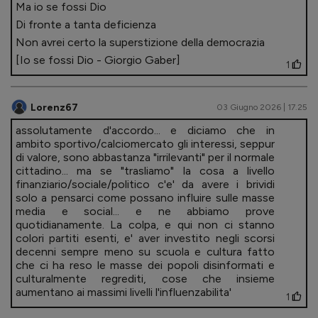
Ma io se fossi Dio
Di fronte a tanta deficienza
Non avrei certo la superstizione della democrazia
[Io se fossi Dio - Giorgio Gaber]
1
Lorenz67
03 Giugno 2026 | 17.25
assolutamente d'accordo... e diciamo che in
ambito sportivo/calciomercato gli interessi, seppur
di valore, sono abbastanza "irrilevanti" per il normale
cittadino... ma se "trasliamo" la cosa a livello
finanziario/sociale/politico c'e' da avere i brividi
solo a pensarci come possano influire sulle masse
media e social... e ne abbiamo prove
quotidianamente. La colpa, e qui non ci stanno
colori partiti esenti, e' aver investito negli scorsi
decenni sempre meno su scuola e cultura fatto
che ci ha reso le masse dei popoli disinformati e
culturalmente regrediti, cose che insieme
aumentano ai massimi livelli l'influenzabilita'
1