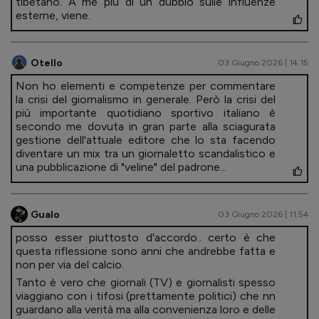
tibetano. A me più di un dubbio sulle influenze
esterne, viene.
Otello
03 Giugno 2026 | 14.15
Non ho elementi e competenze per commentare
la crisi del giornalismo in generale. Però la crisi del
più importante quotidiano sportivo italiano è
secondo me dovuta in gran parte alla sciagurata
gestione dell'attuale editore che lo sta facendo
diventare un mix tra un giornaletto scandalistico e
una pubblicazione di "veline" del padrone...
Gualo
03 Giugno 2026 | 11.54
posso esser piuttosto d'accordo.. certo è che
questa riflessione sono anni che andrebbe fatta e
non per via del calcio.
Tanto è vero che giornali (TV) e giornalisti spesso
viaggiano con i tifosi (prettamente politici) che nn
guardano alla verità ma alla convenienza loro e delle