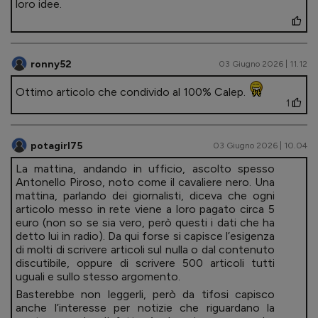
loro idee.
ronny52
03 Giugno 2026 | 11.12
Ottimo articolo che condivido al 100% Calep.
1
potagirl75
03 Giugno 2026 | 10.04
La mattina, andando in ufficio, ascolto spesso
Antonello Piroso, noto come il cavaliere nero. Una
mattina, parlando dei giornalisti, diceva che ogni
articolo messo in rete viene a loro pagato circa 5
euro (non so se sia vero, però questi i dati che ha
detto lui in radio). Da qui forse si capisce l’esigenza
di molti di scrivere articoli sul nulla o dal contenuto
discutibile, oppure di scrivere 500 articoli tutti
uguali e sullo stesso argomento.
Basterebbe non leggerli, però da tifosi capisco
anche l’interesse per notizie che riguardano la