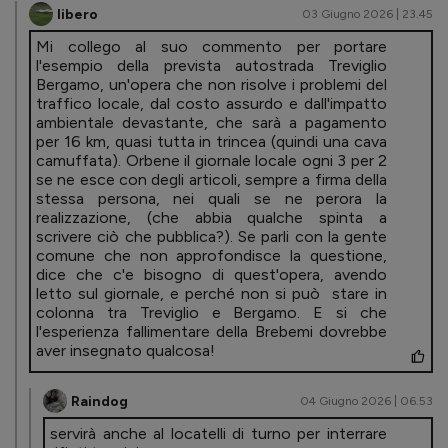
libero
03 Giugno 2026 | 23.45
Mi collego al suo commento per portare
l'esempio della prevista autostrada Treviglio
Bergamo, un'opera che non risolve i problemi del
traffico locale, dal costo assurdo e dall'impatto
ambientale devastante, che sarà a pagamento
per 16 km, quasi tutta in trincea (quindi una cava
camuffata). Orbene il giornale locale ogni 3 per 2
se ne esce con degli articoli, sempre a firma della
stessa persona, nei quali se ne perora la
realizzazione, (che abbia qualche spinta a
scrivere ciò che pubblica?). Se parli con la gente
comune che non approfondisce la questione,
dice che c'e bisogno di quest'opera, avendo
letto sul giornale, e perché non si può stare in
colonna tra Treviglio e Bergamo. E si che
l'esperienza fallimentare della Brebemi dovrebbe
aver insegnato qualcosa!
Raindog
04 Giugno 2026 | 06.53
servirà anche al locatelli di turno per interrare