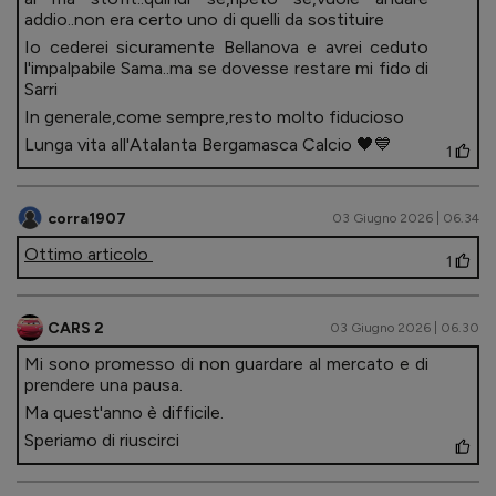
addio..non era certo uno di quelli da sostituire
Io cederei sicuramente Bellanova e avrei ceduto
l'impalpabile Sama..ma se dovesse restare mi fido di
Sarri
In generale,come sempre,resto molto fiducioso
Lunga vita all'Atalanta Bergamasca Calcio 🖤💙
1
corra1907
03 Giugno 2026 | 06.34
Ottimo articolo
1
CARS 2
03 Giugno 2026 | 06.30
Mi sono promesso di non guardare al mercato e di
prendere una pausa.
Ma quest'anno è difficile.
Speriamo di riuscirci