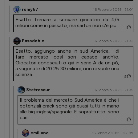
romy67
16 Febbraio 2025 | 21.01
Esatto....tornare a scovare giocatori da 4/5
milioni come in passato, ma sartori non c'è più.
Pasodoble
16 Febbraio 2025 | 21.32
Esatto, aggiungo anche in sud America.. di
fare mercato così son capace anch'io.
Giocatori conosciuti o già in serie A da un pò,
a vagonate di 20 25 30 milioni, non ci vuole una
scienza.
3
Stetrescur
16 Febbraio 2025 | 21.35
Il problema del mercato Sud America è che i
potenziali crack sono già quasi tutti in mano
alle big inglesi/spagnole. E soprattutto: sono
cari.
emiliano
16 Febbraio 2025 | 22.09