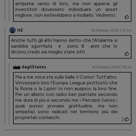
antipatia verso di loro, ma non appena gli
investitori dovessero individuare un asset
migliore, non esiterebbero a mollarlo. Vedremo.
H2
16 Febbraio 2025 | 17.00
Anche tutti gli altri hanno detto che l’Atalanta si
sarebbe sgonfiata e sono 8 anni che lo
dicono,credo sia meglio stare zitti
dagliStates
16 Febbraio 2025 | 19.26
Ma a me mica sta sulle balle il Como! Tutt'altro.
Vincessero loro l'Europa League piuttosto che
la Roma o la Lazio! Io non auspico la loro fine.
Per un albero con radici ben piantate secondo
me dura di più e secondo me i Percassi (verso i
quali posso provare gratitudine, ma non
simpatia) sono radicati nel territorio più dei
proprietari comaschi .
2