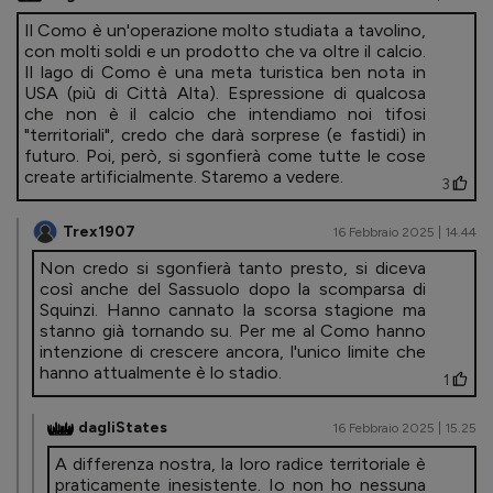
Il Como è un'operazione molto studiata a tavolino,
con molti soldi e un prodotto che va oltre il calcio.
Il lago di Como è una meta turistica ben nota in
USA (più di Città Alta). Espressione di qualcosa
che non è il calcio che intendiamo noi tifosi
"territoriali", credo che darà sorprese (e fastidi) in
futuro. Poi, però, si sgonfierà come tutte le cose
create artificialmente. Staremo a vedere.
3
Trex1907
16 Febbraio 2025 | 14.44
Non credo si sgonfierà tanto presto, si diceva
così anche del Sassuolo dopo la scomparsa di
Squinzi. Hanno cannato la scorsa stagione ma
stanno già tornando su. Per me al Como hanno
intenzione di crescere ancora, l'unico limite che
hanno attualmente è lo stadio.
1
dagliStates
16 Febbraio 2025 | 15.25
A differenza nostra, la loro radice territoriale è
praticamente inesistente. Io non ho nessuna