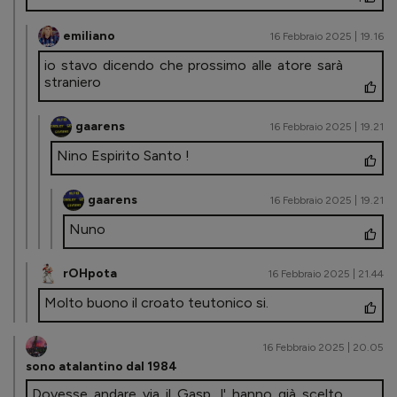
emiliano
16 Febbraio 2025 | 19.16
io stavo dicendo che prossimo alle atore sarà
straniero
gaarens
16 Febbraio 2025 | 19.21
Nino Espirito Santo !
gaarens
16 Febbraio 2025 | 19.21
Nuno
rOHpota
16 Febbraio 2025 | 21.44
Molto buono il croato teutonico si.
16 Febbraio 2025 | 20.05
sono atalantino dal 1984
Dovesse andare via il Gasp, l' hanno già scelto