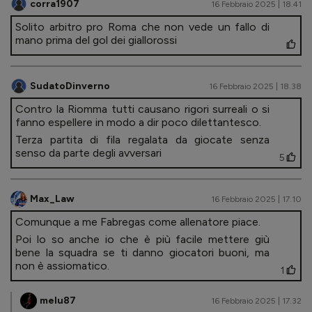
corra1907
16 Febbraio 2025 | 18.41
Solito arbitro pro Roma che non vede un fallo di
mano prima del gol dei giallorossi
SudatoDinverno
16 Febbraio 2025 | 18.38
Contro la Riomma tutti causano rigori surreali o si
fanno espellere in modo a dir poco dilettantesco.
Terza partita di fila regalata da giocate senza
senso da parte degli avversari
5
Max_Law
16 Febbraio 2025 | 17.10
Comunque a me Fabregas come allenatore piace.
Poi lo so anche io che è più facile mettere giù
bene la squadra se ti danno giocatori buoni, ma
non è assiomatico.
1
melu87
16 Febbraio 2025 | 17.32