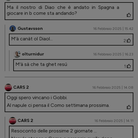
Ma il nostro di Diao che è andato in Spagna a
giocare in b come sta andando?
Gustavsson
16 Febbraio 2025 | 15.42
M'à canàt ol Diaol...
2
olturnidur
16 Febbraio 2025 | 16.23
M'à sà che ta ghet resú
1
CARS 2
16 Febbraio 2025 | 14.08
Oggi spero vincano i Gobbi.
Al napule ci pensa il Como settimana prossima.
CARS 2
16 Febbraio 2025 | 14.11
Resoconto delle prossime 2 giornate ...