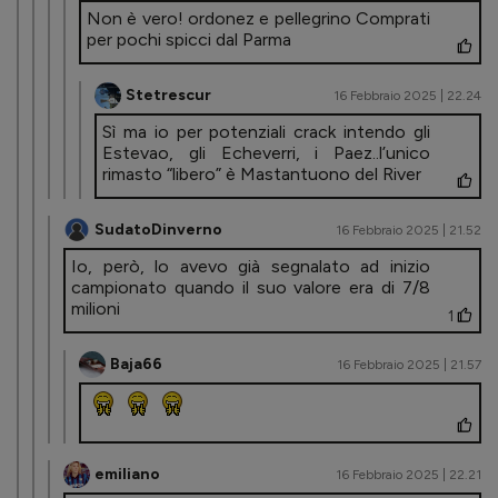
Non è vero! ordonez e pellegrino Comprati
per pochi spicci dal Parma
Stetrescur
16 Febbraio 2025 | 22.24
Sì ma io per potenziali crack intendo gli
Estevao, gli Echeverri, i Paez..l’unico
rimasto “libero” è Mastantuono del River
SudatoDinverno
16 Febbraio 2025 | 21.52
Io, però, lo avevo già segnalato ad inizio
campionato quando il suo valore era di 7/8
milioni
1
Baja66
16 Febbraio 2025 | 21.57
emiliano
16 Febbraio 2025 | 22.21