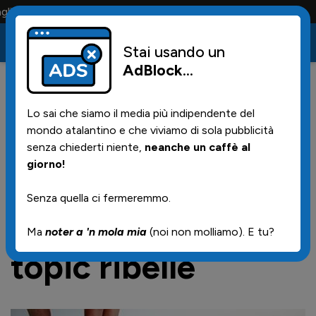
fosi la portano tutta la vita
Stai usando un
AdBlock
...
1156
17/02/2025 | 00.45
Lo sai che siamo il media più indipendente del
😎😎 RebelOT del 2025 - n.6😎
mondo atalantino e che viviamo di sola pubblicità
😎
senza chiederti niente,
neanche un caffè al
giorno!
Senza quella ci fermeremmo.
RebelOT
- l'off
Ma
noter a 'n mola mia
(noi non molliamo). E tu?
topic ribelle