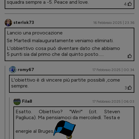
squadra sempre a -5. Peace and love.
4
sterlok73
16 Febbraio 2025 | 23.36
Lancio una provocazione
Se Martedì malauguratamente veniamo eliminati.
L'obbiettivo cosa può diventare dato che abbiamo
5 punti sia dal primo che dal quinto posto......
romy67
17 Febbraio 2025 | 00.34
L'obiettivo è di vincere più partite possibili ,come
sempre.
3
Fila8
17 Febbraio 2025 | 06.03
Esatto. Obiettivo? "Win!" (cit. Steven
Pagliuca). Ma pensiamoci da mercoledì. Testa e
energie al Bruges