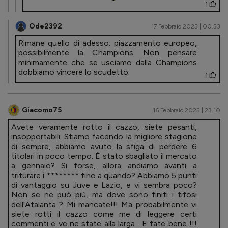
1
Ode2392
17 Febbraio 2025 | 00.53
Rimane quello di adesso: piazzamento europeo,
possibilmente la Champions. Non pensare
minimamente che se usciamo dalla Champions
dobbiamo vincere lo scudetto.
1
Giacomo75
16 Febbraio 2025 | 23.10
Avete veramente rotto il cazzo, siete pesanti,
insopportabili. Stiamo facendo la migliore stagione
di sempre, abbiamo avuto la sfiga di perdere 6
titolari in poco tempo. È stato sbagliato il mercato
a gennaio? Si forse, allora andiamo avanti a
triturare i ******** fino a quando? Abbiamo 5 punti
di vantaggio su Juve e Lazio, e vi sembra poco?
Non se ne può più, ma dove sono finiti i tifosi
dell’Atalanta ? Mi mancate!!! Ma probabilmente vi
siete rotti il cazzo come me di leggere certi
commenti e ve ne state alla larga . E fate bene !!!