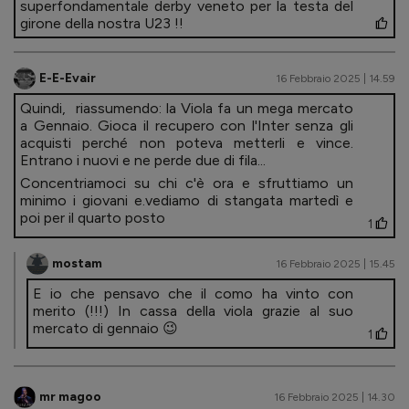
superfondamentale derby veneto per la testa del
girone della nostra U23 !!
E-E-Evair
16 Febbraio 2025 | 14.59
Quindi, riassumendo: la Viola fa un mega mercato
a Gennaio. Gioca il recupero con l'Inter senza gli
acquisti perché non poteva metterli e vince.
Entrano i nuovi e ne perde due di fila...
Concentriamoci su chi c'è ora e sfruttiamo un
minimo i giovani e.vediamo di stangata martedì e
poi per il quarto posto
1
mostam
16 Febbraio 2025 | 15.45
E io che pensavo che il como ha vinto con
merito (!!!) In cassa della viola grazie al suo
mercato di gennaio 😉
1
mr magoo
16 Febbraio 2025 | 14.30