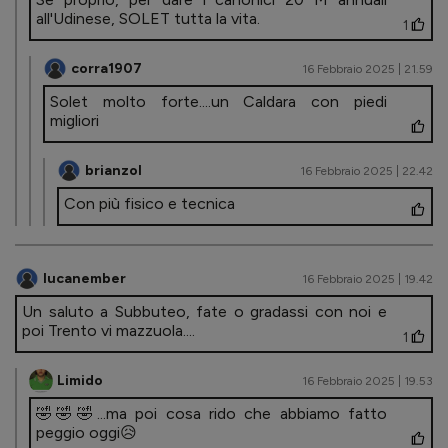
all'Udinese, SOLET tutta la vita.
1
corra1907
16 Febbraio 2025 | 21.59
Solet molto forte....un Caldara con piedi
migliori
brianzol
16 Febbraio 2025 | 22.42
Con più fisico e tecnica
lucanember
16 Febbraio 2025 | 19.42
Un saluto a Subbuteo, fate o gradassi con noi e
poi Trento vi mazzuola....
1
Limido
16 Febbraio 2025 | 19.53
🤣🤣🤣...ma poi cosa rido che abbiamo fatto
peggio oggi😥