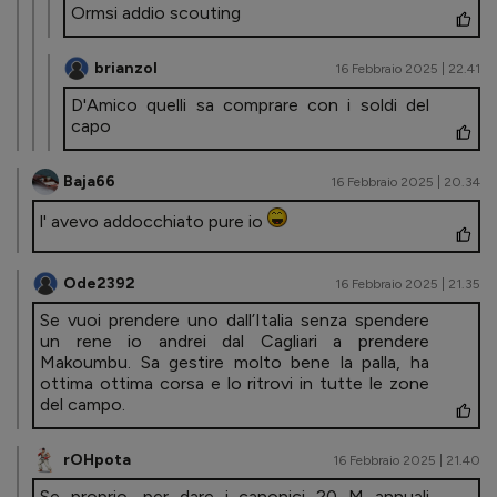
Ormsi addio scouting
brianzol
16 Febbraio 2025 | 22.41
D'Amico quelli sa comprare con i soldi del
capo
Baja66
16 Febbraio 2025 | 20.34
l' avevo addocchiato pure io
Ode2392
16 Febbraio 2025 | 21.35
Se vuoi prendere uno dall’Italia senza spendere
un rene io andrei dal Cagliari a prendere
Makoumbu. Sa gestire molto bene la palla, ha
ottima ottima corsa e lo ritrovi in tutte le zone
del campo.
rOHpota
16 Febbraio 2025 | 21.40
Se proprio, per dare i canonici 20 M annuali