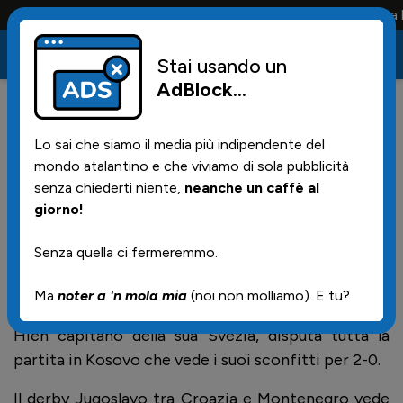
Conta solo la maglia e solo i tifosi la portano tutta la 
Stai usando un
AdBlock
...
4
08/09/2025 | 22.45
Lo sai che siamo il media più indipendente del
Resoconto dei nostri nazionali
mondo atalantino e che viviamo di sola pubblicità
senza chiederti niente,
neanche un caffè al
giorno!
In Israele Italia, panchina per Carnesecchi. Maldini
entra nel finale, al minuto 88 sostituendo il nostro
Senza quella ci fermeremmo.
ex Retegui (autore di 3 assist). Partita a dir poco
rocambolesca, terminata 4-5 per gli azzurri.
Ma
noter a 'n mola mia
(noi non molliamo). E tu?
Hien capitano della sua Svezia, disputa tutta la
partita in Kosovo che vede i suoi sconfitti per 2-0.
Il derby Jugoslavo tra Croazia e Montenegro vede