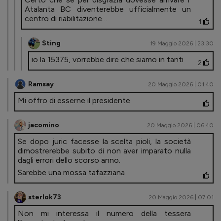
Atalanta BC diventerebbe ufficialmente un
centro di riabilitazione…
1
Sting
19 Maggio 2026 | 23.30
io la 15375, vorrebbe dire che siamo in tanti
2
Ramsay
20 Maggio 2026 | 01.40
Mi offro di esserne il presidente
jacomino
20 Maggio 2026 | 06.40
Se dopo juric facesse la scelta pioli, la società
dimostrerebbe subito di non aver imparato nulla
dagli errori dello scorso anno.
Sarebbe una mossa tafazziana
sterlok73
20 Maggio 2026 | 07.01
Non mi interessa il numero della tessera