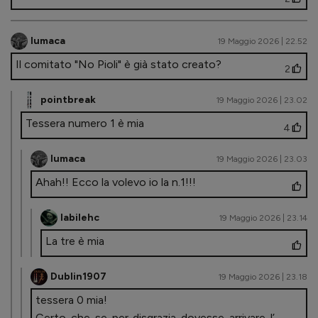
lumaca
19 Maggio 2026 | 22.52
Il comitato "No Pioli" è già stato creato?
2
pointbreak
19 Maggio 2026 | 23.02
Tessera numero 1 è mia
4
lumaca
19 Maggio 2026 | 23.03
Ahah!! Ecco la volevo io la n.1!!!
labilehc
19 Maggio 2026 | 23.14
La tre è mia
Dublin1907
19 Maggio 2026 | 23.18
tessera 0 mia!
Certo che se per disgrazia dovesse arrivare l’