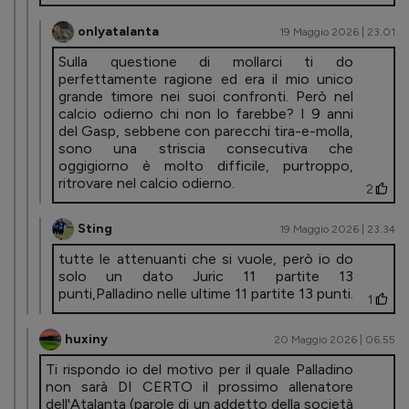
onlyatalanta
19 Maggio 2026 | 23.01
Sulla questione di mollarci ti do
perfettamente ragione ed era il mio unico
grande timore nei suoi confronti. Però nel
calcio odierno chi non lo farebbe? I 9 anni
del Gasp, sebbene con parecchi tira-e-molla,
sono una striscia consecutiva che
oggigiorno è molto difficile, purtroppo,
ritrovare nel calcio odierno.
2
Sting
19 Maggio 2026 | 23.34
tutte le attenuanti che si vuole, però io do
solo un dato Juric 11 partite 13
punti,Palladino nelle ultime 11 partite 13 punti.
1
huxiny
20 Maggio 2026 | 06.55
Ti rispondo io del motivo per il quale Palladino
non sarà DI CERTO il prossimo allenatore
dell'Atalanta (parole di un addetto della società