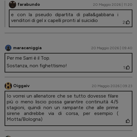
farabundo
20 Maggio 2026 | 11.20
e con la pseudo dipartita di palla&gabbana i
venditori di gel x capelli pronti al suicidio
2
maracaniggia
20 Maggio 2026 | 09.40
Per me Sarri è il Top.
Sostanza, non fighettismo!
1
Oiggaiv
20 Maggio 2026 | 09.23
Io vorrei un allenatore che se tutto dovesse filare
più o meno liscio possa garantire continuità 4/5
stagioni, quindi non un rampante che alle prime
sirene andrebbe via di corsa, per esempio (
Motta/Bologna)