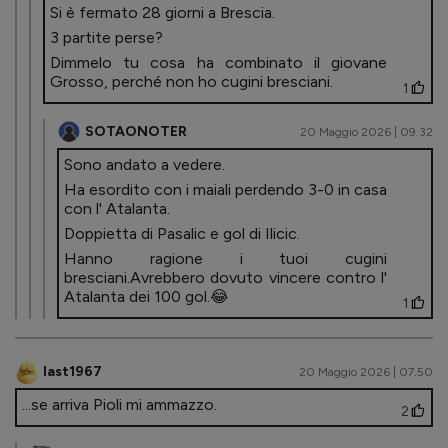
Si è fermato 28 giorni a Brescia.
3 partite perse?
Dimmelo tu cosa ha combinato il giovane
Grosso, perché non ho cugini bresciani.
1
SOTAONOTER
20 Maggio 2026 | 09.32
Sono andato a vedere.
Ha esordito con i maiali perdendo 3-0 in casa
con l' Atalanta.
Doppietta di Pasalic e gol di Ilicic.
Hanno ragione i tuoi cugini
bresciani.Avrebbero dovuto vincere contro l'
Atalanta dei 100 gol.😂
1
last1967
20 Maggio 2026 | 07.50
...se arriva Pioli mi ammazzo.
2