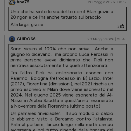
bna75
20 Maggio 2026 | 08.12
Uno che ha vinto lo scudetto con il Bilan grazie a
20 rigori e ce l'ha anche tatuato sul braccio
Alla larga, grazie
3
GUIDO66
20 Maggio 2026 | 08.45
Sono sicuro al 100% che non arriva. Anche a
giugno lo dicevano, ma proprio Luca Percassi in
prima persona aveva dichiarato che Pioli non
rientrava assolutamente tra quelli attenzionati.
Tra l'altro Pioli ha collezionato esoneri con
Palermo, Bologna (retrocesso in B),Lazio, Inter
(2017), Fiorentina (dimissioni), nel 2021 rischia un
primo esonero al Milan dove viene esonerato nel
2024. Nel giugno 2025 viene esonerato dal Al-
Nassr in Arabia Saudita e quest'anno esonerato
a Novembre dalla Fiorentina (ultimo posto)
Un palmares "invidiabile". Il suo modulo di calcio
lo abbiamo visto a Bergamo contro l'atalanta.
Palla al portiere, lancio lungo nella metà campo
avversaria e poi tutto dipende dalla bravura dei