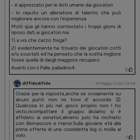
- è apprezzato per le doti umane dai giocatori
- lo reputo un allenatore di talento che può
migliorare ancora con l’esperienza
Molti qua gli hanno contestato i troppi giorni di
riposo dati ai giocatori ma:
1) a voi che cazzo frega?
2) evidentemente ha trovato dei giocatori cotti
e/o svuotati ed ha pensato che la scelta migliore
fosse quella di dargli maggiore recupero.
Avanti con il Palla :palladino4:
5
diffidodifido
19 Maggio 2026 | 22.58
Grazie per la risposta,anche se ovviamente su
alcuni punti non mi trovi d' accordo 😊
Qualcosa in più nel gioco proprio non l ho
visto,ricompattare il gruppo diciamo si è
affidato ai senatori,almeno juric ha rischiato
con Bernasconi e Hanor.Sulla giovane età alla
prima offerta di una cosiddetta big ci molla al
volo.
1