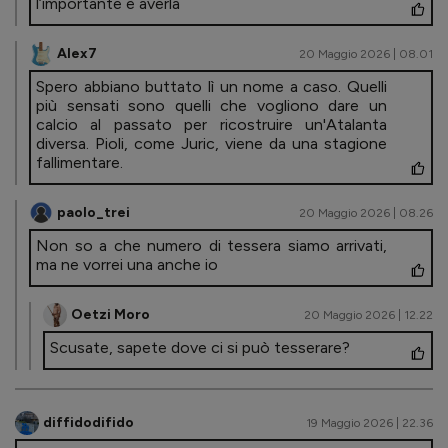
l’importante è averla
Alex7
20 Maggio 2026 | 08.01
Spero abbiano buttato lì un nome a caso. Quelli
più sensati sono quelli che vogliono dare un
calcio al passato per ricostruire un'Atalanta
diversa. Pioli, come Juric, viene da una stagione
fallimentare.
paolo_trei
20 Maggio 2026 | 08.26
Non so a che numero di tessera siamo arrivati,
ma ne vorrei una anche io
Oetzi Moro
20 Maggio 2026 | 12.22
Scusate, sapete dove ci si può tesserare?
diffidodifido
19 Maggio 2026 | 22.36