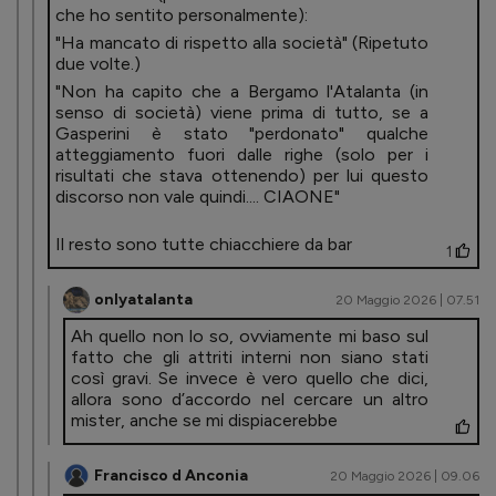
che ho sentito personalmente):
"Ha mancato di rispetto alla società" (Ripetuto
due volte.)
"Non ha capito che a Bergamo l'Atalanta (in
senso di società) viene prima di tutto, se a
Gasperini è stato "perdonato" qualche
atteggiamento fuori dalle righe (solo per i
risultati che stava ottenendo) per lui questo
discorso non vale quindi.... CIAONE"
Il resto sono tutte chiacchiere da bar
1
onlyatalanta
20 Maggio 2026 | 07.51
Ah quello non lo so, ovviamente mi baso sul
fatto che gli attriti interni non siano stati
così gravi. Se invece è vero quello che dici,
allora sono d’accordo nel cercare un altro
mister, anche se mi dispiacerebbe
Francisco d Anconia
20 Maggio 2026 | 09.06