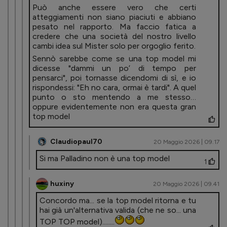
Può anche essere vero che certi
atteggiamenti non siano piaciuti e abbiano
pesato nel rapporto. Ma faccio fatica a
credere che una società del nostro livello
cambi idea sul Mister solo per orgoglio ferito.
Sennò sarebbe come se una top model mi
dicesse "dammi un po’ di tempo per
pensarci", poi tornasse dicendomi di sì, e io
rispondessi: "Eh no cara, ormai è tardi". A quel
punto o sto mentendo a me stesso…
oppure evidentemente non era questa gran
top model
Claudiopaul70
20 Maggio 2026 | 09.17
Si ma Palladino non è una top model
1
huxiny
20 Maggio 2026 | 09.41
Concordo ma... se la top model ritorna e tu
hai già un'alternativa valida (che ne so... una
TOP TOP model)........