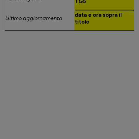
TG5
data e ora sopra il
Ultimo aggiornamento
titolo