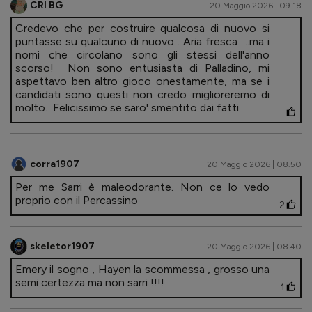
CRI BG
20 Maggio 2026 | 09.18
Credevo che per costruire qualcosa di nuovo si
puntasse su qualcuno di nuovo . Aria fresca ....ma i
nomi che circolano sono gli stessi dell'anno
scorso! Non sono entusiasta di Palladino, mi
aspettavo ben altro gioco onestamente, ma se i
candidati sono questi non credo miglioreremo di
molto. Felicissimo se saro' smentito dai fatti
corra1907
20 Maggio 2026 | 08.50
Per me Sarri è maleodorante. Non ce lo vedo
proprio con il Percassino
2
skeletor1907
20 Maggio 2026 | 08.40
Emery il sogno , Hayen la scommessa , grosso una
semi certezza ma non sarri !!!!
1