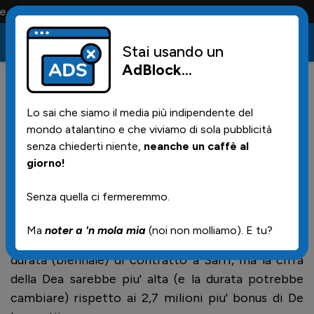
fosi la portano tutta la vita
Stai usando un
AdBlock
...
95
19/05/2026 | 21.21
Lo sai che siamo il media più indipendente del
Sarri tra Napoli e Atalanta. Le
mondo atalantino e che viviamo di sola pubblicità
variabili in gioco secondo
senza chiederti niente,
neanche un caffè al
giorno!
Pedulla'
Senza quella ci fermeremmo.
Secondo l'esperto di mercato Alfredo Pedulla
Ma
noter a 'n mola mia
(noi non molliamo). E tu?
Napoli e #Atalanta intendono offrire la stessa
durata (biennale) di contratto a Sarri, ma la cifra
della Dea sarebbe piu' alta (e la durata potrebbe
cambiare) rispetto ai 2,7 milioni piu' bonus di De