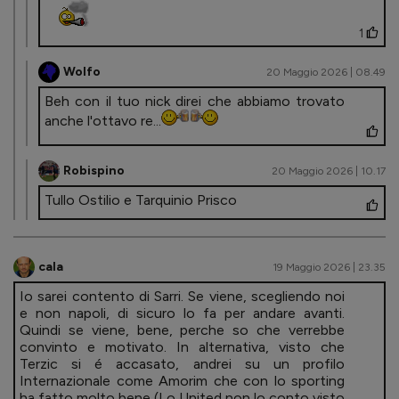
1
Wolfo
20 Maggio 2026 | 08.49
Beh con il tuo nick direi che abbiamo trovato
anche l'ottavo re...
Robispino
20 Maggio 2026 | 10.17
Tullo Ostilio e Tarquinio Prisco
cala
19 Maggio 2026 | 23.35
Io sarei contento di Sarri. Se viene, scegliendo noi
e non napoli, di sicuro lo fa per andare avanti.
Quindi se viene, bene, perche so che verrebbe
convinto e motivato. In alternativa, visto che
Terzic si é accasato, andrei su un profilo
Internazionale come Amorim che con lo sporting
ha fatto molto bene (Lo United non lo conto visto