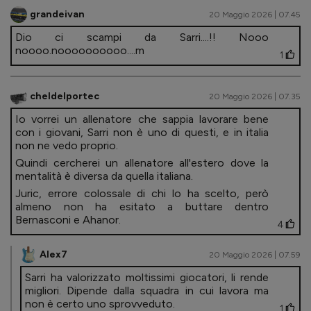
grandeivan
20 Maggio 2026 | 07.45
Dio ci scampi da Sarri....!! Nooo
noooo.noooooooooo....m
1
cheldelportec
20 Maggio 2026 | 07.35
Io vorrei un allenatore che sappia lavorare bene
con i giovani, Sarri non è uno di questi, e in italia
non ne vedo proprio.
Quindi cercherei un allenatore all'estero dove la
mentalità è diversa da quella italiana.
Juric, errore colossale di chi lo ha scelto, però
almeno non ha esitato a buttare dentro
Bernasconi e Ahanor.
4
Alex7
20 Maggio 2026 | 07.59
Sarri ha valorizzato moltissimi giocatori, li rende
migliori. Dipende dalla squadra in cui lavora ma
non è certo uno sprovveduto.
1