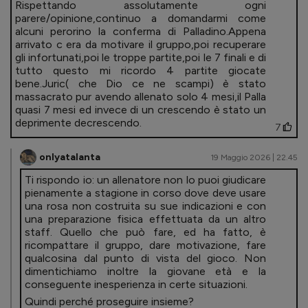
Rispettando assolutamente ogni
parere/opinione,continuo a domandarmi come
alcuni perorino la conferma di Palladino.Appena
arrivato c era da motivare il gruppo,poi recuperare
gli infortunati,poi le troppe partite,poi le 7 finali e di
tutto questo mi ricordo 4 partite giocate
bene.Juric( che Dio ce ne scampi) è stato
massacrato pur avendo allenato solo 4 mesi,il Palla
quasi 7 mesi ed invece di un crescendo è stato un
deprimente decrescendo.
7
onlyatalanta
19 Maggio 2026 | 22.45
Ti rispondo io: un allenatore non lo puoi giudicare
pienamente a stagione in corso dove deve usare
una rosa non costruita su sue indicazioni e con
una preparazione fisica effettuata da un altro
staff. Quello che può fare, ed ha fatto, è
ricompattare il gruppo, dare motivazione, fare
qualcosina dal punto di vista del gioco. Non
dimentichiamo inoltre la giovane età e la
conseguente inesperienza in certe situazioni.
Quindi perché proseguire insieme?