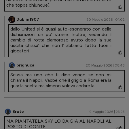
che toppa chiunque).
Dublin1907
20 Maggio 2026 | 01.02
dallo United si è quasi auto-esonerato con delle
dichiarazioni un po’ strane. Inoltre, vedendo il
cambio di rotta clamoroso avuto dopo la sua
uscita chissà’ che non l’ abbiano fatto fuori i
giocatori.
brignuca
20 Maggio 2026 | 08.48
Scusa ma uno che ti dice vengo se non mi
chiama il Napoli. Vabbè che il grigio a Roma era la
quarta scelta ma almeno voleva andare la
Bruto
19 Maggio 2026 | 23.23
MA PIANTATELA SKY LO DA GIA AL NAPOLI AL
POSTO DI CONTE.
2