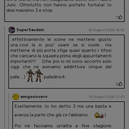
Juric. Oltretutto non hanno portato fortuna! Io
direi massimo 3 e stop.
1
SuperSaudati
16 Giugno 2026 | 16.30
..effettivamente le icone ne metterei giusto
una..così la si puo' usare se si vuole... ma
metterne di più porta sfiga quasi quanto i tifosi
che caricano la squadra prima degli appuntamenti
importanti!!! (che poi io mi sono accorto solo
oggi che ne avevamo addirittura cinque del
palla.....)
:palladino4:
3
amigosincero
16 Giugno 2026 | 17.07
Esattamente. Io ho detto 3 ma una basta e
avanza (a parte che giá ce l'abbiamo:
).
Poi ne facciamo un'altra a fine stagione