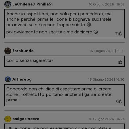
LaChilenaDiPinilla51
16 Giugno 2026 | 16.52
Anche io aspetterei, non solo per i precedenti, ma
anche perché prima le icone bisognava sudarsele
ora invece se ne creano troppe subito 😅
poi ovviamente non spetta a me decidere 😊
7
farabundo
16 Giugno 2026 | 16.31
con o senza sigaretta?
Alfierebg
16 Giugno 2026 | 16.30
Concordo con chi dice di aspettare prima di creare
icone......oltretutto portano anche sfiga se create
prima !
5
amigosincero
16 Giugno 2026 | 16.24
Ok le icone, ma non esageriamo come con Palla e