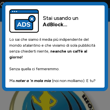
Conta solo la maglia e solo i tifosi la portano tutta la vita
Stai usando un
AdBlock
...
12
16/06/2026 | 16.00
Lo sai che siamo il media più indipendente del
Sarricons cercasi!
mondo atalantino e che viviamo di sola pubblicità
senza chiederti niente,
neanche un caffè al
giorno!
Senza quella ci fermeremmo.
Ma
noter a 'n mola mia
(noi non molliamo). E tu?