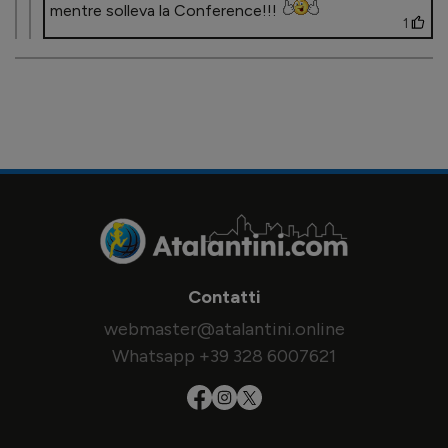
mentre solleva la Conference!!!
1
Contatti
webmaster@atalantini.online
Whatsapp +39 328 6007621