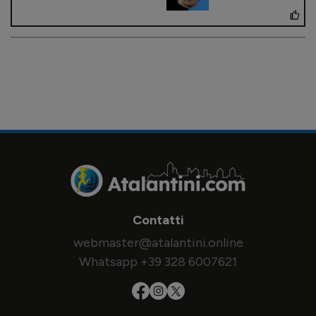
Contatti
webmaster@atalantini.online
Whatsapp +39 328 6007621