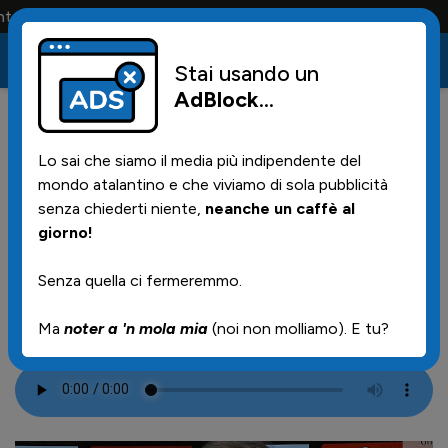
lo la maglia e solo i tifosi la portano tutta la vita
Stai usando un
AdBlock
...
10
04/10/2025 | 23.16
Lo sai che siamo il media più indipendente del
Senti e leggi Juric nel
mondo atalantino e che viviamo di sola pubblicità
postpartita a SKY: "Tanti
senza chiederti niente,
neanche un caffè al
giorno!
complimenti ai ragazzi!"
Senza quella ci fermeremmo.
Ma
noter a 'n mola mia
(noi non molliamo). E tu?