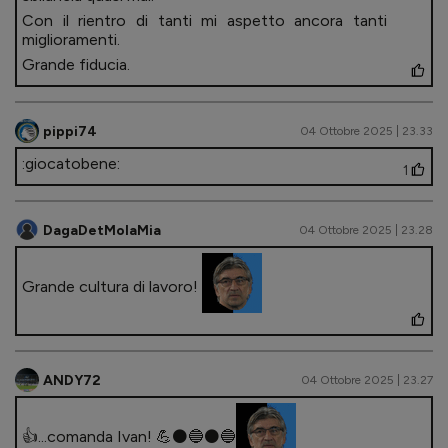
Con il rientro di tanti mi aspetto ancora tanti
miglioramenti.
Grande fiducia.
pippi74
04 Ottobre 2025 | 23.33
:giocatobene:
1
DagaDetMolaMia
04 Ottobre 2025 | 23.28
Grande cultura di lavoro!
ANDY72
04 Ottobre 2025 | 23.27
👍...comanda Ivan! 💪⚫🔵⚫🔵