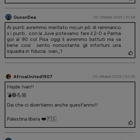
GunsnDea
05 Ottobre 2025 | 10.58
Ai punti avremmo meritato noi,un pò di rammarico
x i punti... con la Juve potevamo fare il 2-0 a Parma
gol al 90 col Pisa oggi li avremmo battuti ma va
bene così sento nonostante gli infortuni una
squadra in fiducia. :ivan_1:
AfricaUnited1907
05 Ottobre 2025 | 00.35
Hajde Ivan!!
💣🔵💪🏼
Dai che ci divertiamo anche quest'anno!!
Palestina libera ❤️🇵🇸