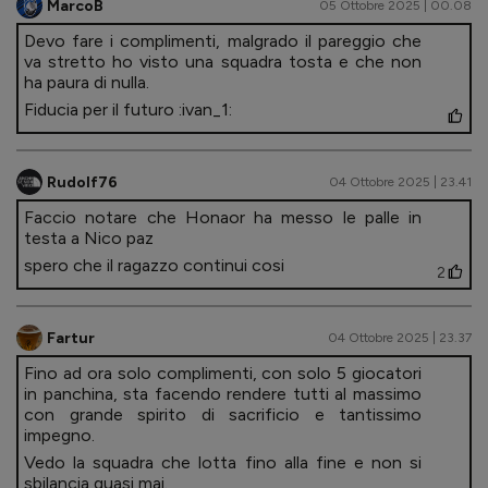
MarcoB
05 Ottobre 2025 | 00.08
Devo fare i complimenti, malgrado il pareggio che
va stretto ho visto una squadra tosta e che non
ha paura di nulla.
Fiducia per il futuro :ivan_1:
Rudolf76
04 Ottobre 2025 | 23.41
Faccio notare che Honaor ha messo le palle in
testa a Nico paz
spero che il ragazzo continui cosi
2
Fartur
04 Ottobre 2025 | 23.37
Fino ad ora solo complimenti, con solo 5 giocatori
in panchina, sta facendo rendere tutti al massimo
con grande spirito di sacrificio e tantissimo
impegno.
Vedo la squadra che lotta fino alla fine e non si
sbilancia quasi mai.