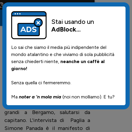
onta solo la maglia e solo i tifosi la portano tutta la vita
Stai usando un
AdBlock
...
12
01/06/2026 | 07.27
Lo sai che siamo il media più indipendente del
Simone Panada:
mondo atalantino e che viviamo di sola pubblicità
cresciuto nella Dea.
senza chiederti niente,
neanche un caffè al
giorno!
Nostra intervista
esclusiva
Senza quella ci fermeremmo.
Ma
noter a 'n mola mia
(noi non molliamo). E tu?
Crescere a Zingonia, diventare
grandi a Bergamo, salutarsi da
capitano. L'intervista di Paglia a
Simone Panada è il manifesto di