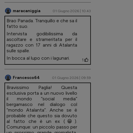
maracaniggia
01 Giugno 2026 | 10.43
Brao Panada. Tranquillo e che sa il
fatto suo.
Intervista godibilissima da
ascoltare e strameritata per il
ragazzo con 17 anni di Atalanta
sulle spalle.
In bocca al lupo con i lagunari.
1
Francesco64
01 Giugno 2026 | 09.59
Bravissimo Paglia! Questa
esclusiva porta a un nuovo livello
il mondo “social media”
bergamasco nel dialogo col
“mondo Atalanta”. Anche se è
probabile che questo sia dovuto
al fatto che è un ex (😁).
Comunque: un piccolo passo per
un prossimo grande giornalista,