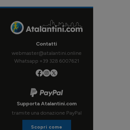
Contatti
webmaster@atalantini.online
Whatsapp +39 328 6007621
Supporta Atalantini.com
tramite una donazione PayPal
Scopri come