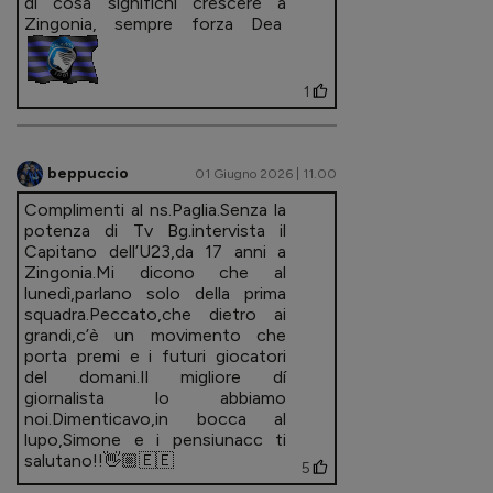
di cosa significhi crescere a
Zingonia, sempre forza Dea
1
beppuccio
01 Giugno 2026 | 11.00
Complimenti al ns.Paglia.Senza la
potenza di Tv Bg.intervista il
Capitano dell’U23,da 17 anni a
Zingonia.Mi dicono che al
lunedì,parlano solo della prima
squadra.Peccato,che dietro ai
grandi,c’è un movimento che
porta premi e i futuri giocatori
del domani.Il migliore dí
giornalista lo abbiamo
noi.Dimenticavo,in bocca al
lupo,Simone e i pensiunacc ti
salutano!!👋🏼🇪🇪
5