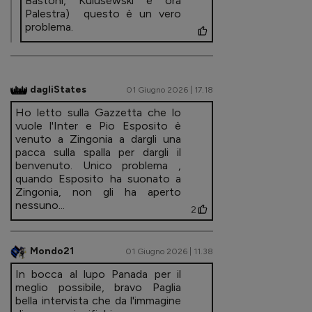
Bastoni, Kulusewski e ora
Palestra) questo è un vero
problema.
dagliStates
01 Giugno 2026 | 17.18
Ho letto sulla Gazzetta che lo
vuole l'Inter e Pio Esposito è
venuto a Zingonia a dargli una
pacca sulla spalla per dargli il
benvenuto. Unico problema ,
quando Esposito ha suonato a
Zingonia, non gli ha aperto
nessuno...
2
Mondo21
01 Giugno 2026 | 11.38
In bocca al lupo Panada per il
meglio possibile, bravo Paglia
bella intervista che da l'immagine