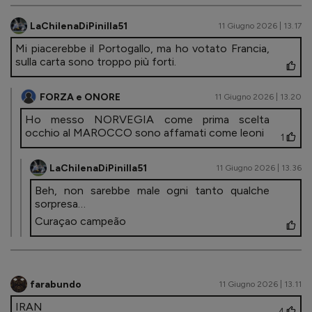
LaChilenaDiPinilla51
11 Giugno 2026 | 13.17
Mi piacerebbe il Portogallo, ma ho votato Francia,
sulla carta sono troppo più forti.
FORZA e ONORE
11 Giugno 2026 | 13.20
Ho messo NORVEGIA come prima scelta
occhio al MAROCCO sono affamati come leoni
1
LaChilenaDiPinilla51
11 Giugno 2026 | 13.36
Beh, non sarebbe male ogni tanto qualche
sorpresa…
Curaçao campeão
farabundo
11 Giugno 2026 | 13.11
IRAN
4