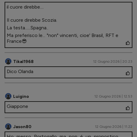
il cuore direbbe....
Il cuore direbbe Scozia.
La testa......Spagna..
Ma preferisco le... "non" vincenti, cioe' Brasil, RFT e
France😎
Tikal1968
12 Giugno 2026 | 20.23
Dico Olanda
Luigino
12 Giugno 2026 | 12.53
Giappone
Jason80
12 Giugno 2026 | 11.22
Ho messo Portogallo ma non é un pronostico