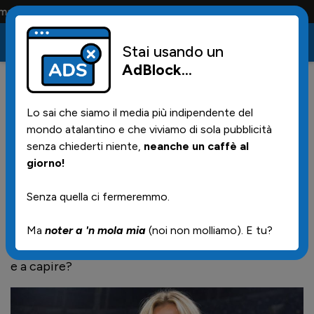
olo i tifosi la portano tutta la vita
Stai usando un
AdBlock
...
69
11/06/2026 | 12.29
Lo sai che siamo il media più indipendente del
Sondaggio, chi vincera' il
mondo atalantino e che viviamo di sola pubblicità
Mondiale per te?
senza chiederti niente,
neanche un caffè al
giorno!
Senza quella ci fermeremmo.
Stasera iniziano i Mondiali messicano-canadese-
statunitensi
Ma
noter a 'n mola mia
(noi non molliamo). E tu?
Sondaggio secco, perche' perder tempo a leggere
e a capire?