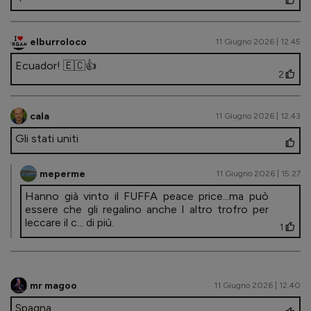
elburroloco
11 Giugno 2026 | 12.45
Ecuador! 🇪🇨👍
2
cala
11 Giugno 2026 | 12.43
Gli stati uniti
meperme
11 Giugno 2026 | 15.27
Hanno già vinto il FUFFA peace price...ma può
essere che gli regalino anche l altro trofro per
leccare il c... di più.
1
mr magoo
11 Giugno 2026 | 12.40
Spagna