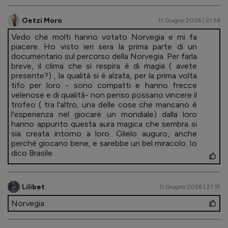
Oetzi Moro
11 Giugno 2026 | 21.56
Vedo che molti hanno votato Norvegia e mi fa
piacere. Ho visto ieri sera la prima parte di un
documentario sul percorso della Norvegia. Per farla
breve, il clima che si respira è di magia ( avete
presente?) , la qualità si è alzata, per la prima volta
tifo per loro - sono compatti e hanno frecce
velenose e di qualità- non penso possano vincere il
trofeo ( tra l'altro, una delle cose che mancano è
l'esperienza nel giocare un mondiale) dalla loro
hanno appunto questa aura magica che sembra si
sia creata intorno a loro. Glielo auguro, anche
perché giocano bene, e sarebbe un bel miracolo. Io
dico Brasile.
Lilibet
11 Giugno 2026 | 21.15
Norvegia.