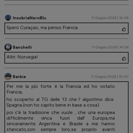
InsubriaNeroBlu
11 Giugno 2026 | 14.08
Spero Curaçao, ma penso Francia
Banchelli
11 Giugno 2026 | 14.06
Altri: Norvegia!
Barbie
11 Giugno 2026 | 14.00
Per me la più forte è la Francia ed ho votato
Francia,
ho scoperto al TG delle 13 che l' algoritmo dice
Spagna.(non ho capito bene in base a cosa)
poi c'è la tradizione che vuole , che una europea
difficilmente vinca fuori dall' Europa,ma
sinceramente Argentina e Brasile a me hanno
stancato,son sempre loro,se proprio avanti