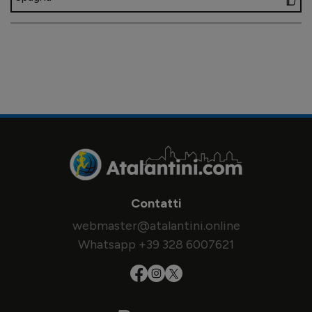
Contatti
webmaster@atalantini.online
Whatsapp +39 328 6007621