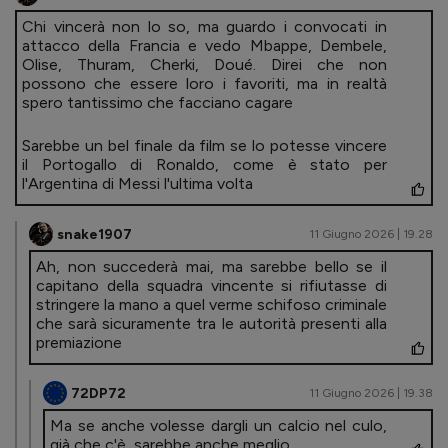
Chi vincerà non lo so, ma guardo i convocati in
attacco della Francia e vedo Mbappe, Dembele,
Olise, Thuram, Cherki, Doué. Direi che non
possono che essere loro i favoriti, ma in realtà
spero tantissimo che facciano cagare
Sarebbe un bel finale da film se lo potesse vincere
il Portogallo di Ronaldo, come è stato per
l'Argentina di Messi l'ultima volta
snake1907
11 Giugno 2026 | 19.28
Ah, non succederà mai, ma sarebbe bello se il
capitano della squadra vincente si rifiutasse di
stringere la mano a quel verme schifoso criminale
che sarà sicuramente tra le autorità presenti alla
premiazione
72DP72
11 Giugno 2026 | 19.38
Ma se anche volesse dargli un calcio nel culo,
già che c'è, sarebbe anche meglio.