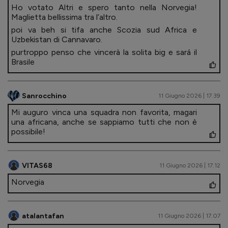
Ho votato Altri e spero tanto nella Norvegia!
Maglietta bellissima tra l’altro.
poi va beh si tifa anche Scozia sud Africa e
Uzbekistan di Cannavaro.
purtroppo penso che vincerà la solita big e sará il
Brasile
Sanrocchino
11 Giugno 2026 | 17.39
Mi auguro vinca una squadra non favorita, magari
una africana, anche se sappiamo tutti che non è
possibile!
VITAS68
11 Giugno 2026 | 17.12
Norvegia
atalantafan
11 Giugno 2026 | 17.07