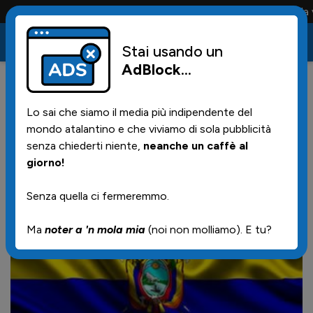
Conta solo la maglia e solo i tifosi la portano tutta la vi
Stai usando un
AdBlock
...
0
08/02/2017 | 10.40
Lo sai che siamo il media più indipendente del
Stasera Cabezas : diretta
mondo atalantino e che viviamo di sola pubblicità
streaming
senza chiederti niente,
neanche un caffè al
giorno!
Senza quella ci fermeremmo.
Ma
noter a 'n mola mia
(noi non molliamo). E tu?