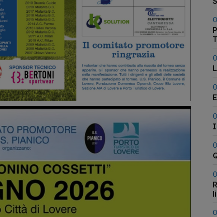
0
P
T
0
L
0
E
0
I
0
Q
0
R
l
0