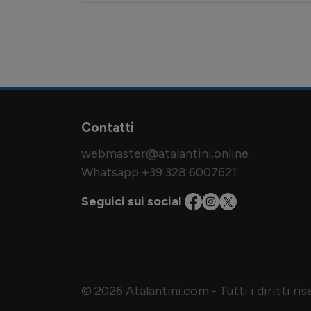
Contatti
webmaster@atalantini.online
Whatsapp +39 328 6007621
Seguici sui social
© 2026 Atalantini.com - Tutti i diritti ri