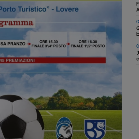
F
A
0
Q
b
0
J
a