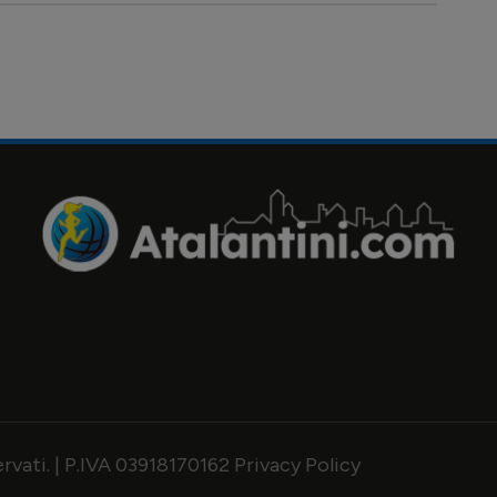
servati. | P.IVA 03918170162
Privacy Policy