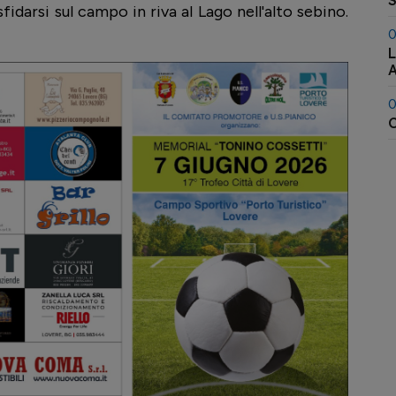
S
darsi sul campo in riva al Lago nell'alto sebino.
0
L
A
0
C