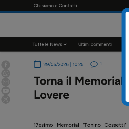
Chi siamo e Contatti
Tutte le News
Ultimi commenti
Ca
1
29/05/2026 | 10.25
Torna il Memorial 
Lovere
17esimo Memorial "Tonino Cossetti" 