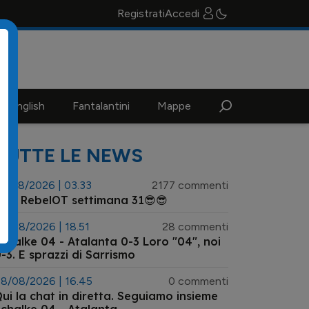
Registrati
Accedi
n english
Fantalantini
Mappe
TUTTE LE NEWS
3/08/2026 | 03.33
2177 commenti
😎 RebelOT settimana 31😎😎
8/08/2026 | 18.51
28 commenti
chalke 04 - Atalanta 0-3 Loro "04", noi
-3. E sprazzi di Sarrismo
8/08/2026 | 16.45
0 commenti
ui la chat in diretta. Seguiamo insieme