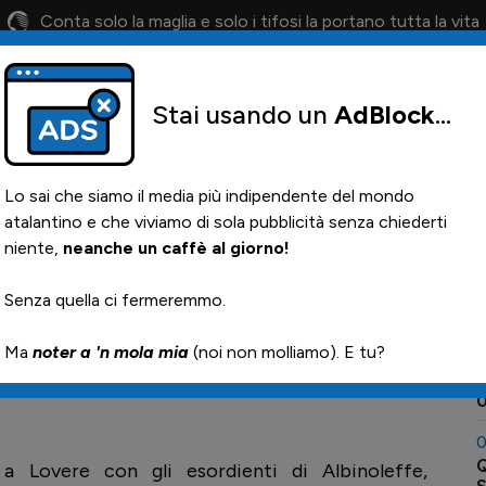
Conta solo la maglia e solo i tifosi la portano tutta la vita
Stai usando un
AdBlock
...
lendario
Il 12° Uomo
Otis
Paglia
News i
Lo sai che siamo il media più indipendente del mondo
atalantino e che viviamo di sola pubblicità senza chiederti
niente,
neanche un caffè al giorno!
"Tonino Cossetti" a
0
Senza quella ci fermeremmo.

Ma
noter a 'n mola mia
(noi non molliamo). E tu?
0
S
0
0
Q
a Lovere con gli esordienti di Albinoleffe,