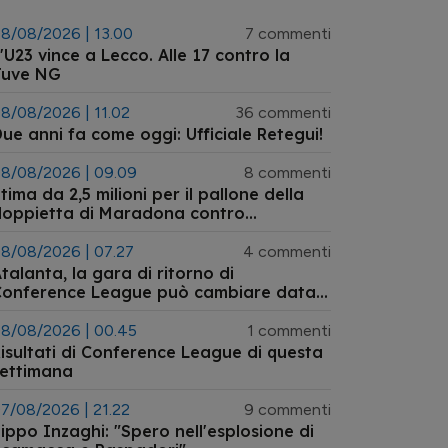
8/08/2026 | 13.00
7 commenti
'U23 vince a Lecco. Alle 17 contro la
Juve NG
8/08/2026 | 11.02
36 commenti
ue anni fa come oggi: Ufficiale Retegui!
8/08/2026 | 09.09
8 commenti
tima da 2,5 milioni per il pallone della
doppietta di Maradona contro
'Inghilterra ai Mondiali 1986 tornato
ll'asta
8/08/2026 | 07.27
4 commenti
talanta, la gara di ritorno di
Conference League può cambiare data:
’ipotesi dell’anticipo a mercoledì 26
agosto
8/08/2026 | 00.45
1 commenti
isultati di Conference League di questa
settimana
7/08/2026 | 21.22
9 commenti
ippo Inzaghi: "Spero nell'esplosione di