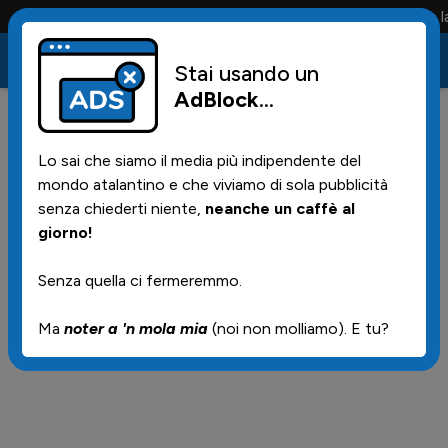
Conta solo la maglia e solo i tifosi la portano tutta la v
Stai usando un
AdBlock
...
2
12/05/2026 | 20.50
Lo sai che siamo il media più indipendente del
Un'altra sfumatura
mondo atalantino e che viviamo di sola pubblicità
senza chiederti niente,
neanche un caffè al
giorno!
Nuovo teaser della societa' per il supposto nuovo
logo del 22 maggio
Senza quella ci fermeremmo.
Ma
noter a 'n mola mia
(noi non molliamo). E tu?