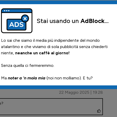
S
0
A
0
D
s
4
commenti
strati per commentare
22 Maggio 2025 | 19.28
e?