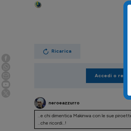
Ricarica
2
Accedi o regi
neroeazzurro
...e chi dimentica Makinwa con le sue piroett
...che ricordi...!