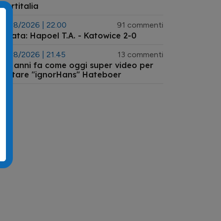
portitalia
6/08/2026 | 22.00
91 commenti
ndata: Hapoel T.A. - Katowice 2-0
6/08/2026 | 21.45
13 commenti
ue anni fa come oggi super video per
alutare "ignorHans" Hateboer