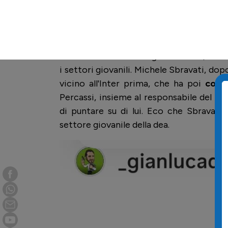
giovanile.
Dopo la separazione con la Juv
alla Roma
ma alla fine è stato scelto d
responsabile del settore giovanile della 
Come raccontato nei giorni scorsi, c'è s
i settori giovanili. Michele Sbravati, dop
vicino all'Inter prima, che ha poi
confe
Percassi, insieme al responsabile del s
di puntare su di lui. Eco che Sbravati
settore giovanile della dea.