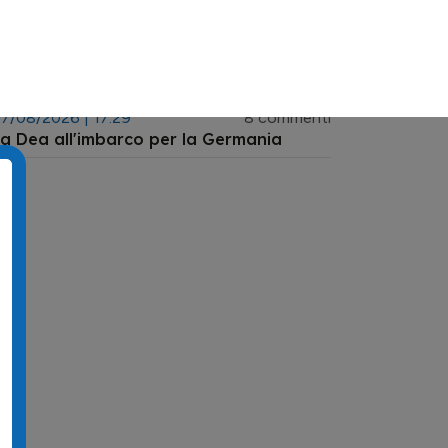
Scamacca e Raspadori"
7/08/2026 | 20.00
4 commenti
rimavera sconfitta 1-0 nella finalina del
rofeo "Cairo"
7/08/2026 | 17.29
8 commenti
a Dea all'imbarco per la Germania