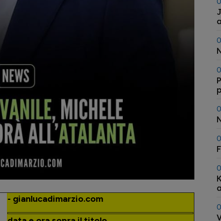
0
J
a
0
N
0
P
p
s
0
N
0
F
0
K
a
- gianlucadimarzio.com
0
V
data e ora sopra il titolo