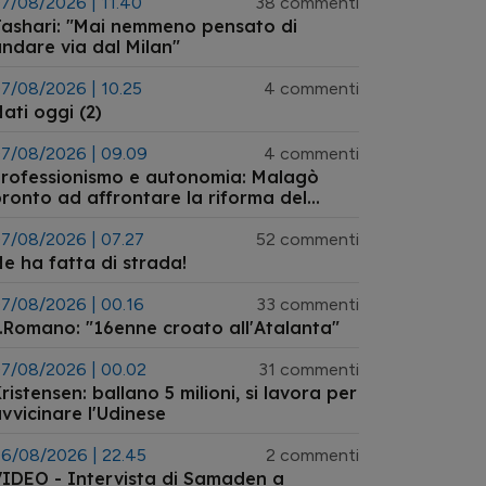
7/08/2026 | 11.40
38 commenti
ashari: "Mai nemmeno pensato di
ndare via dal Milan"
7/08/2026 | 10.25
4 commenti
ati oggi (2)
7/08/2026 | 09.09
4 commenti
rofessionismo e autonomia: Malagò
ronto ad affrontare la riforma del
istema arbitrale
7/08/2026 | 07.27
52 commenti
e ha fatta di strada!
7/08/2026 | 00.16
33 commenti
.Romano: "16enne croato all'Atalanta"
7/08/2026 | 00.02
31 commenti
ristensen: ballano 5 milioni, si lavora per
vvicinare l'Udinese
6/08/2026 | 22.45
2 commenti
IDEO - Intervista di Samaden a