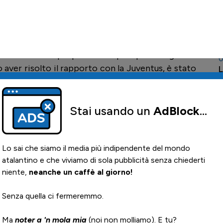
entus, il dirigente è
stato vicino sia all'Inter che
alla famiglia
Percassi
e da Roberto
Samaden
,
0
P
Dea, e andrà a Bergamo.
T
tato un vero e proprio valzer per quanto riguarda
0
o aver risolto il rapporto con la Juventus, è stato
L
rmato Tarantino
, e alla Roma poi. La famiglia
ettore giovanile, Roberto Samaden, ha poi deciso
 si appresta a diventare un nuovo dirigente del