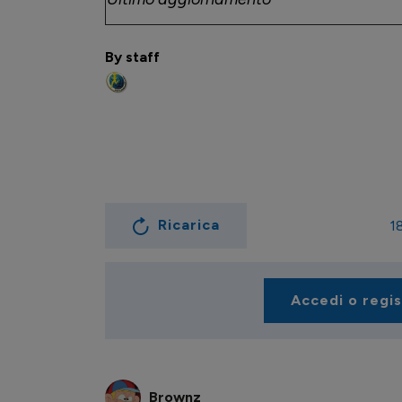
By staff
Ricarica
1
Accedi o regi
Brownz