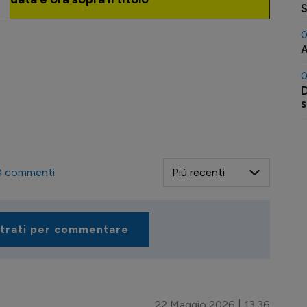
S
0
A
0
D
s
8
commenti
strati per commentare
22 Maggio 2026 | 13.36