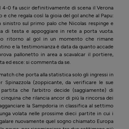
l 4-0 fa uscir definitivamente di scena il Verona
 e che regala così la gioia del gol anche al Papu:
un sinistro sul primo palo che Nicolas respinge e
ra di testa e appoggiare in rete a porta vuota.
suo ritorno al gol in un momento che rimane
ntino e la testimonianza è data da quanto accade
rova pallonetto in area a scavalcar il portiere,
orta ed esce: si commenta da se.
match che porta alla statistica solo gli ingressi in
 Spinazzola (zoppicante, da verificare le sue
 partita che l'arbitro decide (saggiamente) di
inquina che rilancia ancor di più la rincorsa dei
agganciare la Sampdoria in classifica al settimo
unga volata nelle prossime dieci partite in cui i
regalare nuovamente quel sogno chiamato Europa