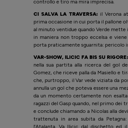
controllo e tiro ma mira imprecisa.
CI SALVA LA TRAVERSA:
il Verona at
prima occasione in cui porta il pallone o
al minuto ventidue quando Verde mette i
in maniera non troppo eccelsa e viene 
porta praticamente sguarnita: pericolo in
VAR-SHOW, ILICIC FA BIS SU RIGORE
nella sua partita alla ricerca del gol d
Gomez, che riceve palla da Masiello e tira
che, purtroppo, il Var vede viziata da pos
annulla un gol che poteva essere una mez
da un momento certamente non esaltant
ragazzi del Gasp quando, nel primo dei tre
e conclude chiamando a Nicolas alla devi
trattenuta in area subita da Petagna:
l'Atalanta. Va Ilicic dal dischetto ed