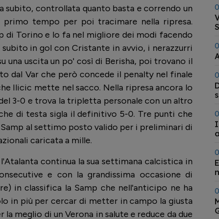
0
a subito, controllata quanto basta e correndo un
V
di primo tempo per poi tracimare nella ripresa.
S
p di Torino e lo fa nel migliore dei modi facendo
0
: subito in gol con Cristante in avvio, i nerazzurri
A
 una uscita un po' così di Berisha, poi trovano il
 dal Var che però concede il penalty nel finale
0
D
he Ilicic mette nel sacco. Nella ripresa ancora lo
s
el 3-0 e trova la tripletta personale con un altro
che di testa sigla il definitivo 5-0. Tre punti che
0
I
Samp al settimo posto valido per i preliminari di
a
zionali caricata a mille.
0
l'Atalanta continua la sua settimana calcistica in
E
n
 consecutive e con la grandissima occasione di
re) in classifica la Samp che nell'anticipo ne ha
0
olo in più per cercar di metter in campo la giusta
M
G
 la meglio di un Verona in salute e reduce da due