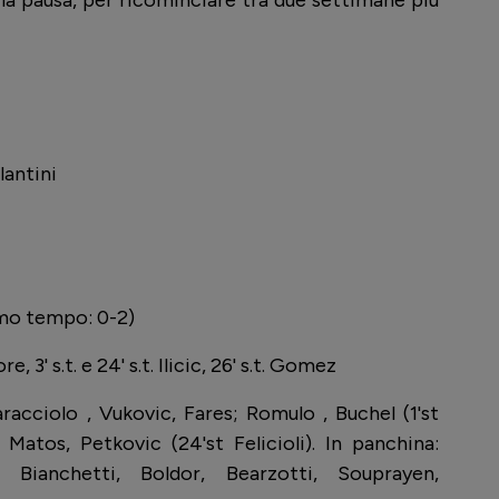
 la pausa, per ricominciare tra due settimane più
lantini
mo tempo: 0-2)
ore, 3' s.t. e 24' s.t. Ilicic, 26' s.t. Gomez
aracciolo , Vukovic, Fares; Romulo , Buchel (1'st
 Matos, Petkovic (24'st Felicioli). In panchina:
i, Bianchetti, Boldor, Bearzotti, Souprayen,