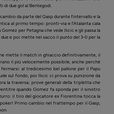
i di due gol al Bentegodi.
cambio da parte del Gasp durante l'intervallo e la
ntica al primo tempo: pronti-via e l'Atalanta cala
da Gomez per Petagna che vede Ilicic e gli passa la
due e poi mette nel sacco il punto del 3-0 per la
che mette il match in ghiaccio definitivamente, il
rrano il più velocemente possibile, anche perchè
 fermarsi: al tredicesimo bel pallone per il Papu
de sul fondo, poi Ilicic ci prova su punizione da
 la traversa; prove generali della tripletta che
 ventitre quando Gomez fa sponda per il sinistro
rro: il tiro del giocatore ex Fiorentina tocca la
il poker! Primo cambio nel frattempo per il Gasp,
oon.