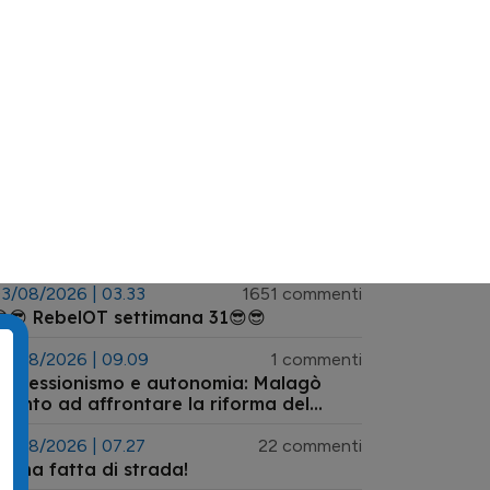
Registrati
Accedi
n english
Fantalantini
Mappe
TUTTE LE NEWS
3/08/2026 | 03.33
1651 commenti
😎 RebelOT settimana 31😎😎
7/08/2026 | 09.09
1 commenti
rofessionismo e autonomia: Malagò
ronto ad affrontare la riforma del
istema arbitrale
7/08/2026 | 07.27
22 commenti
e ha fatta di strada!