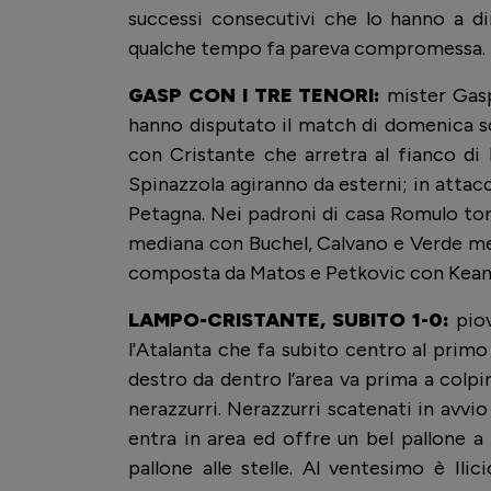
successi consecutivi che lo hanno a dir
qualche tempo fa pareva compromessa.
GASP CON I TRE TENORI:
mister Gasp
hanno disputato il match di domenica s
con Cristante che arretra al fianco d
Spinazzola agiranno da esterni; in attacco
Petagna. Nei padroni di casa Romulo torna 
mediana con Buchel, Calvano e Verde me
composta da Matos e Petkovic con Kean
LAMPO-CRISTANTE, SUBITO 1-0:
piov
l'Atalanta che fa subito centro al prim
destro da dentro l’area va prima a colpir 
nerazzurri. Nerazzurri scatenati in avvi
entra in area ed offre un bel pallone 
pallone alle stelle. Al ventesimo è Ili