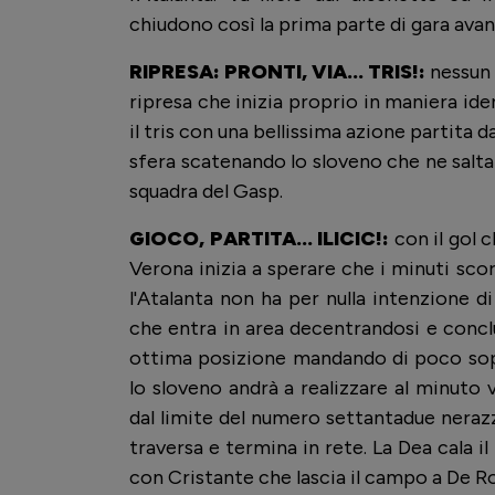
chiudono così la prima parte di gara avant
RIPRESA: PRONTI, VIA... TRIS!:
nessun 
ripresa che inizia proprio in maniera ide
il tris con una bellissima azione partita 
sfera scatenando lo sloveno che ne salta 
squadra del Gasp.
GIOCO, PARTITA... ILICIC!:
con il gol 
Verona inizia a sperare che i minuti sco
l'Atalanta non ha per nulla intenzione di
che entra in area decentrandosi e conclu
ottima posizione mandando di poco sopra
lo sloveno andrà a realizzare al minuto
dal limite del numero settantadue nerazzu
traversa e termina in rete. La Dea cala 
con Cristante che lascia il campo a De R