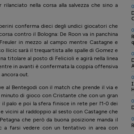
 rilanciato nella corsa alla salvezza che sino a
0
D
C
A
erini conferma dieci degli undici giocatori che
0
corsa contro il Bologna: De Roon va in panchina
R
i Freuler in mezzo al campo mentre Castagne e
q
 Ilicic sarà il trequartista alle spalle di Gomez e
0
titolare al posto di Felicioli e agirà nella linea
D
ntre in avanti è confermata la coppia offensiva
 ancora out.
0
I
e al Bentegodi con il match che prende il via e
H
o minuto di gioco con Cristante che con un gran
0
il palo e poi la sfera finisce in rete per l'1-0 dei
D
o e vicini al raddoppio al sesto con Castagne che
0
a Petagna che però da buona posizione manda il
R
cic a farsi vedere con un tentativo in area con