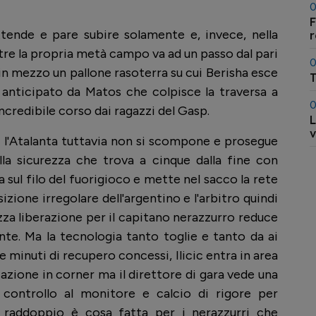
0
F
tende e pare subire solamente e, invece, nella
ltre la propria metà campo va ad un passo dal pari
0
n mezzo un pallone rasoterra su cui Berisha esce
T
anticipato da Matos che colpisce la traversa a
0
credibile corso dai ragazzi del Gasp.
L
v
:
l'Atalanta tuttavia non si scompone e prosegue
ella sicurezza che trova a cinque dalla fine con
 sul filo del fuorigioco e mette nel sacco la rete
izione irregolare dell'argentino e l'arbitro quindi
za liberazione per il capitano nerazzurro reduce
e. Ma la tecnologia tanto toglie e tanto da ai
 minuti di recupero concessi, Ilicic entra in area
azione in corner ma il direttore di gara vede una
 controllo al monitore e calcio di rigore per
 il raddoppio è cosa fatta per i nerazzurri che