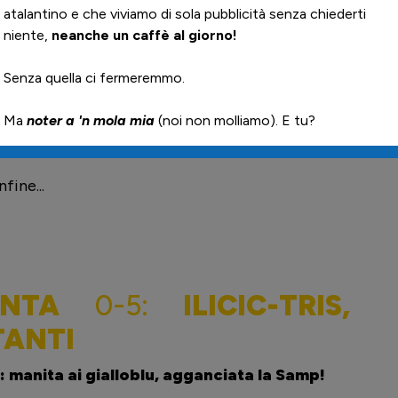
0
di Verona, travolto l'Hellas di Pecchia con 5 gol.
F
ripletta. Torna al gol anche Gomez (piu' un altro
0
) di Bryan Cristante.
K
a
i: agganciata la Sampdoria in settima posizione, i
ine...
ANTA
0-5:
ILICIC-TRIS,
TANTI
 manita ai gialloblu, agganciata la Samp!