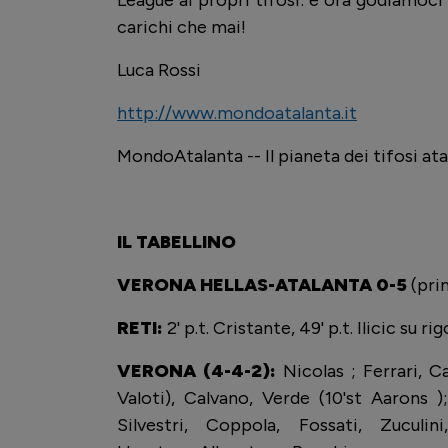
League ai propri tifosi: e ora godiamoci
carichi che mai!
Luca Rossi
http://www.mondoatalanta.it
MondoAtalanta -- Il pianeta dei tifosi ata
IL TABELLINO
VERONA HELLAS-ATALANTA 0-5
(pri
RETI:
2' p.t. Cristante, 49' p.t. Ilicic su rig
VERONA (4-4-2):
Nicolas ; Ferrari, C
Valoti), Calvano, Verde (10'st Aarons );
Silvestri, Coppola, Fossati, Zuculin