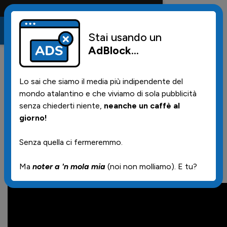
Conta solo la maglia e solo i tifosi la portano tutta l
Stai usando un
AdBlock
...
0
17/05/2026 | 23.59
Lo sai che siamo il media più indipendente del
VIDEO -
mondo atalantino e che viviamo di sola pubblicità
Berghemschwizz:
senza chiederti niente,
neanche un caffè al
giorno!
"Eu-ro-pa ma pero'..."
Senza quella ci fermeremmo.
Ma
noter a 'n mola mia
(noi non molliamo). E tu?