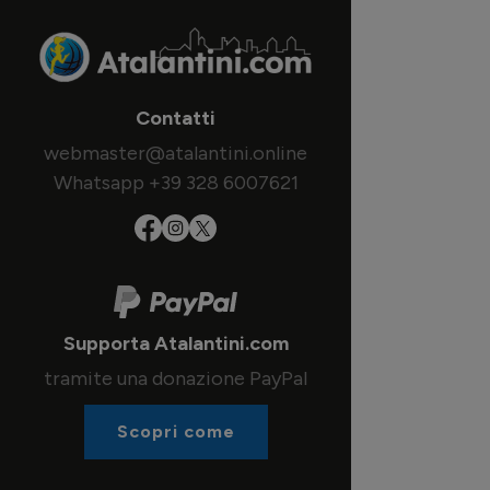
Contatti
webmaster@atalantini.online
Whatsapp +39 328 6007621
Supporta Atalantini.com
tramite una donazione PayPal
Scopri come