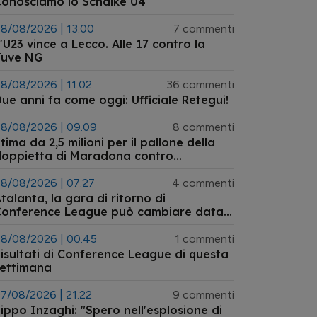
onosciamo lo Schalke 04
8/08/2026 | 13.00
7 commenti
'U23 vince a Lecco. Alle 17 contro la
Juve NG
8/08/2026 | 11.02
36 commenti
ue anni fa come oggi: Ufficiale Retegui!
8/08/2026 | 09.09
8 commenti
tima da 2,5 milioni per il pallone della
doppietta di Maradona contro
'Inghilterra ai Mondiali 1986 tornato
ll'asta
8/08/2026 | 07.27
4 commenti
talanta, la gara di ritorno di
Conference League può cambiare data:
’ipotesi dell’anticipo a mercoledì 26
agosto
8/08/2026 | 00.45
1 commenti
isultati di Conference League di questa
settimana
7/08/2026 | 21.22
9 commenti
ippo Inzaghi: "Spero nell'esplosione di