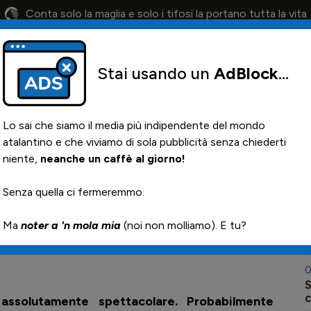
Conta solo la maglia e solo i tifosi la portano tutta la vita
Stai usando un
AdBlock
...
lendario
Il 12° Uomo
Otis
Paglia
News i
Lo sai che siamo il media più indipendente del mondo
atalantino e che viviamo di sola pubblicità senza chiederti
niente,
neanche un caffè al giorno!
li scultori e
0
Senza quella ci fermeremmo.

 fuochi artificiali!
Ma
noter a 'n mola mia
(noi non molliamo). E tu?
0
I
0
Sch
assolutamente spettacolare. Probabilmente