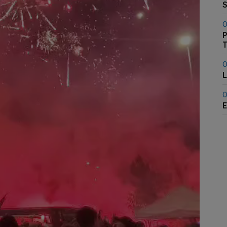
0
P
T
0
L
0
E