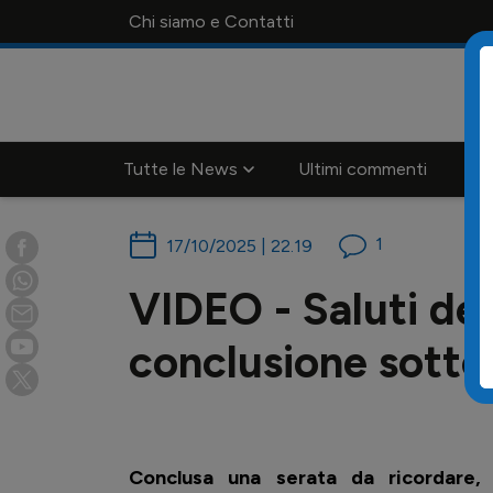
Chi siamo e Contatti
Tutte le News
Ultimi commenti
Ca
1
17/10/2025 | 22.19
VIDEO - Saluti deg
conclusione sotto i
Conclusa una serata da ricordare, 