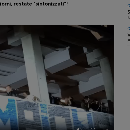
orni, restate "sintonizzati"!
0
S
s
0
V
A