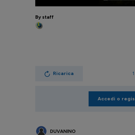
By staff
Ricarica
1
Accedi o regi
DUVANINO