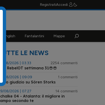
Registrati
Accedi
n english
Fantalantini
Mappe
TUTTE LE NEWS
3/08/2026 | 03.33
2254 commenti
😎 RebelOT settimana 31😎😎
9/08/2026 | 09.09
1 commenti
l tuo giudizio su Sören Storks
9/08/2026 | 07.27
14 commenti
alke 04 - Atalanta: il migliore in
campo secondo te