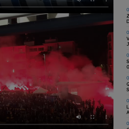
0
Z
0
V
J
0
S
0
0
Q
S
0
L
A
0