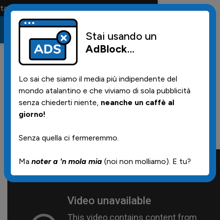
solo la maglia e solo i tifosi la portano tutta la vita
Stai usando un
AdBlock
...
0
21/12/2016 | 17.30
Lo sai che siamo il media più indipendente del
Video interviste nel
mondo atalantino e che viviamo di sola pubblicità
post partita di ieri
senza chiederti niente,
neanche un caffè al
giorno!
(canale ufficiale)
Senza quella ci fermeremmo.
Ma
noter a 'n mola mia
(noi non molliamo). E tu?