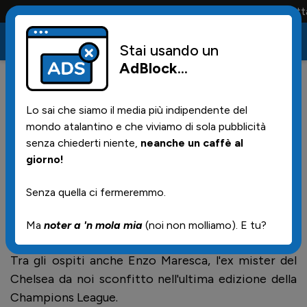
Conta solo la maglia e solo i tifosi la portano tutta l
Stai usando un
AdBlock
...
0
29/05/2026 | 18.18
Lo sai che siamo il media più indipendente del
VIDEO - La questione stadi in
mondo atalantino e che viviamo di sola pubblicità
Italia
senza chiederti niente,
neanche un caffè al
giorno!
Senza quella ci fermeremmo.
L'11 maggio 2026, rcevendo il premio "Gianni
diMarzio" a Portofino, Luca Percassi aveva detto
Ma
noter a 'n mola mia
(noi non molliamo). E tu?
questo. Saranno fischiate le orecchie a qualcuno?
Tra gli ospiti anche Enzo Maresca, l'ex mister del
Chelsea da noi sconfitto nell'ultima edizione della
Champions League.