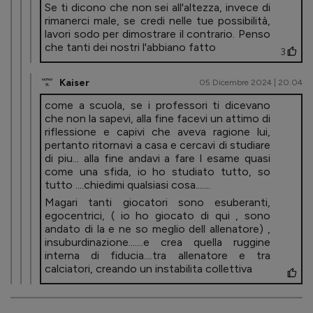
Se ti dicono che non sei all'altezza, invece di
rimanerci male, se credi nelle tue possibilità,
lavori sodo per dimostrare il contrario. Penso
che tanti dei nostri l'abbiano fatto
3
Kaiser
05 Dicembre 2024 | 20.04
come a scuola, se i professori ti dicevano
che non la sapevi, alla fine facevi un attimo di
riflessione e capivi che aveva ragione lui,
pertanto ritornavi a casa e cercavi di studiare
di piu... alla fine andavi a fare l esame quasi
come una sfida, io ho studiato tutto, so
tutto ....chiedimi qualsiasi cosa.......
Magari tanti giocatori sono esuberanti,
egocentrici, ( io ho giocato di qui , sono
andato di la e ne so meglio dell allenatore) ,
insuburdinazione.......e crea quella ruggine
interna di fiducia....tra allenatore e tra
calciatori, creando un instabilita collettiva