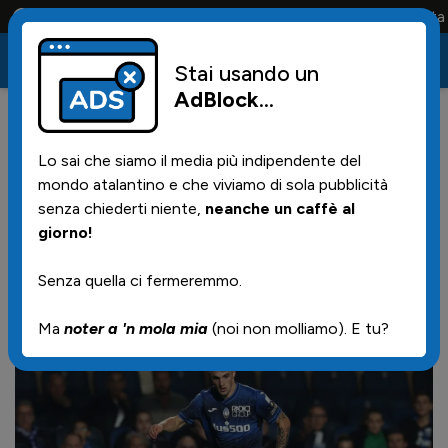
Conta solo la maglia e solo i tifosi la portano tutta la vita
Stai usando un
AdBlock
...
21
05/12/2024 | 17.00
Lo sai che siamo il media più indipendente del
Zortea: "Da Gasperini ho
mondo atalantino e che viviamo di sola pubblicità
imparato tanto. Non è
senza chiederti niente,
neanche un caffè al
giorno!
antipatico, ma complicato per i
permalosi"
Senza quella ci fermeremmo.
Ma
noter a 'n mola mia
(noi non molliamo). E tu?