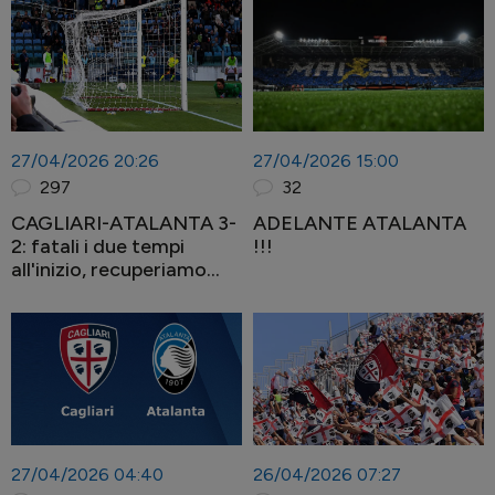
27/04/2026 20:26
27/04/2026 15:00
297
32
CAGLIARI-ATALANTA 3-
ADELANTE ATALANTA
2: fatali i due tempi
!!!
all'inizio, recuperiamo
solo nel primo. MVP il
portiere sardo
27/04/2026 04:40
26/04/2026 07:27