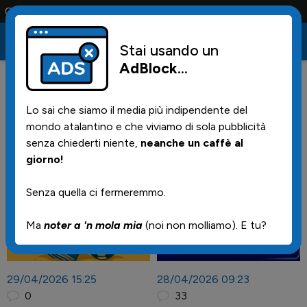
nta solo la maglia e solo i tifosi la portano tutta la vita
Stai usando un
AdBlock
...
Lo sai che siamo il media più indipendente del
mondo atalantino e che viviamo di sola pubblicità
senza chiederti niente,
neanche un caffè al
Notizie
giorno!
Senza quella ci fermeremmo.
Ma
noter a 'n mola mia
(noi non molliamo). E tu?
29/04/2026 15:25
28/04/2026 09:23
0
33