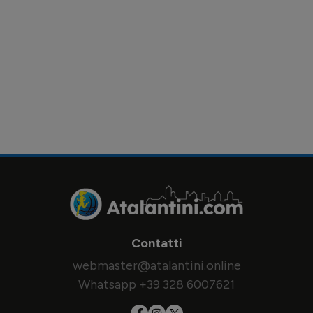
Contatti
webmaster@atalantini.online
Whatsapp +39 328 6007621